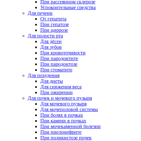
При рассеянном склерозе
Успокоительные средства
Для печени
От гепатита
При гепатозе
При циррозе
Для полости рта
Для дёсен
Для зубов
При кровоточивости
При пародонтите
При пародонтозе
При стоматите
Для похудения
Для диеты
Для снижения веса
При ожирении
Для почек и мочевого пузыря
Для мочевого пузыря
Для мочеполовой системы
При болях в почках
При камнях в почках
При мочекаменной болезни
При пиелонефрите
При поликистозе почек