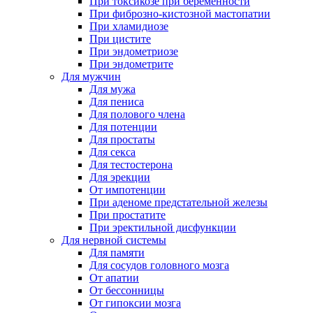
При токсикозе при беременности
При фиброзно-кистозной мастопатии
При хламидиозе
При цистите
При эндометриозе
При эндометрите
Для мужчин
Для мужа
Для пениса
Для полового члена
Для потенции
Для простаты
Для секса
Для тестостерона
Для эрекции
От импотенции
При аденоме предстательной железы
При простатите
При эректильной дисфункции
Для нервной системы
Для памяти
Для сосудов головного мозга
От апатии
От бессонницы
От гипоксии мозга