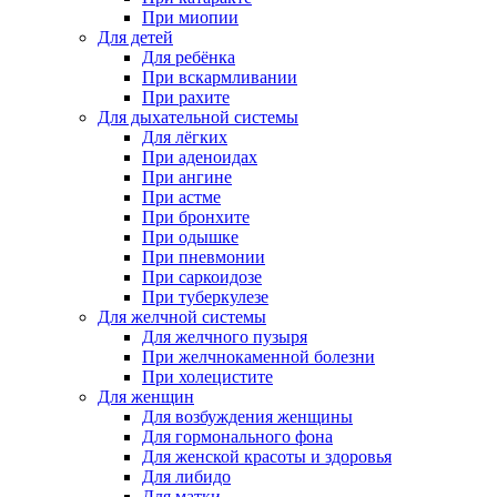
При миопии
Для детей
Для ребёнка
При вскармливании
При рахите
Для дыхательной системы
Для лёгких
При аденоидах
При ангине
При астме
При бронхите
При одышке
При пневмонии
При саркоидозе
При туберкулезе
Для желчной системы
Для желчного пузыря
При желчнокаменной болезни
При холецистите
Для женщин
Для возбуждения женщины
Для гормонального фона
Для женской красоты и здоровья
Для либидо
Для матки