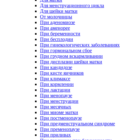
Для менструационного цикла
Для шейки матки
От молочницы
При аденомиозе
При аменорее
При беременности
При бесплодии
При гинекологических заболеваниях
При гормональном сбое
При грудном вскармливании
При дисплазии шейки матки
При кандидозе
При кисте яичников
При климаксе
При кормлении
При лактации
При менопаузе
При менструации
При месячных
При миоме матки
При постменопаузе
При предменструальном синдроме
При пременопаузе
При приливах