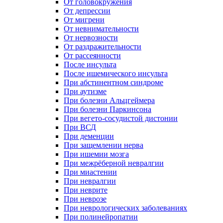
От головокружения
От депрессии
От мигрени
От невнимательности
От нервозности
От раздражительности
От рассеянности
После инсульта
После ишемического инсульта
При абстинентном синдроме
При аутизме
При болезни Альцгеймера
При болезни Паркинсона
При вегето-сосудистой дистонии
При ВСД
При деменции
При защемлении нерва
При ишемии мозга
При межрёберной невралгии
При миастении
При невралгии
При неврите
При неврозе
При неврологических заболеваниях
При полинейропатии