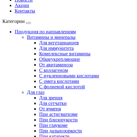
Акции
Контакты
Категории
Продукция по направлениям
Витамины и минералы
Для вегетарианцев
Для иммунитета
Комплексные витамины
Общеукрепляющие
От авитаминоза
С коллагеном
С нуклеиновыми кислотами
С омега кислотами
С фолиевой кислотой
Для глаз
Для зрения
Для сетчатки
От ячменя
При астигматизме
При близорукости
При глаукоме
При дальнозоркости
При катаракте