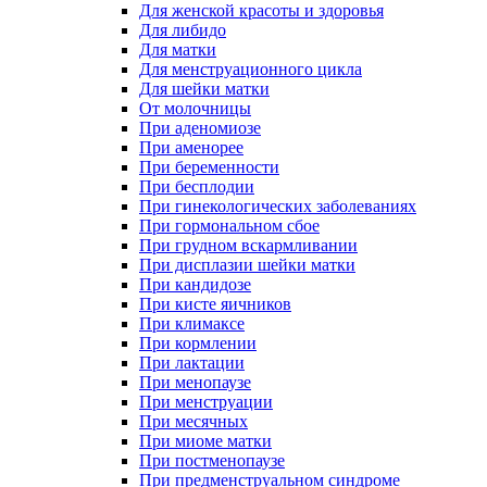
Для женской красоты и здоровья
Для либидо
Для матки
Для менструационного цикла
Для шейки матки
От молочницы
При аденомиозе
При аменорее
При беременности
При бесплодии
При гинекологических заболеваниях
При гормональном сбое
При грудном вскармливании
При дисплазии шейки матки
При кандидозе
При кисте яичников
При климаксе
При кормлении
При лактации
При менопаузе
При менструации
При месячных
При миоме матки
При постменопаузе
При предменструальном синдроме