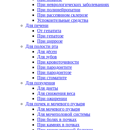
При неврологических заболеваниях
При полинейропатии
При рассеянном склерозе
Успокоительные средства
Для печени
От гепатита
При гепатозе
При циррозе
Для полости рта
Для дёсен
Для зубов
При кровоточивости
При пародонтите
При пародонтозе
При стоматите
Для похудения
Для диеты
Для снижения веса
При ожирении
Для почек и мочевого пузыря
Для мочевого пузыря
Для мочеполовой системы
При болях в почках
При камнях в почках
При мочекаменной болезни