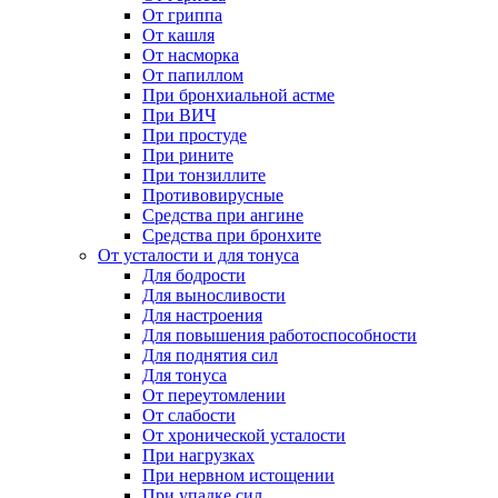
От гриппа
От кашля
От насморка
От папиллом
При бронхиальной астме
При ВИЧ
При простуде
При рините
При тонзиллите
Противовирусные
Средства при ангине
Средства при бронхите
От усталости и для тонуса
Для бодрости
Для выносливости
Для настроения
Для повышения работоспособности
Для поднятия сил
Для тонуса
От переутомлении
От слабости
От хронической усталости
При нагрузках
При нервном истощении
При упадке сил