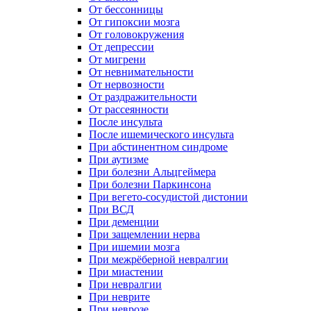
От бессонницы
От гипоксии мозга
От головокружения
От депрессии
От мигрени
От невнимательности
От нервозности
От раздражительности
От рассеянности
После инсульта
После ишемического инсульта
При абстинентном синдроме
При аутизме
При болезни Альцгеймера
При болезни Паркинсона
При вегето-сосудистой дистонии
При ВСД
При деменции
При защемлении нерва
При ишемии мозга
При межрёберной невралгии
При миастении
При невралгии
При неврите
При неврозе