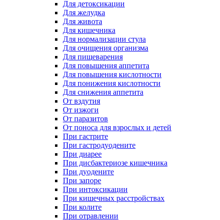
Для детоксикации
Для желудка
Для живота
Для кишечника
Для нормализации стула
Для очищения организма
Для пищеварения
Для повышения аппетита
Для повышения кислотности
Для понижения кислотности
Для снижения аппетита
От вздутия
От изжоги
От паразитов
От поноса для взрослых и детей
При гастрите
При гастродуодените
При диарее
При дисбактериозе кишечника
При дуодените
При запоре
При интоксикации
При кишечных расстройствах
При колите
При отравлении