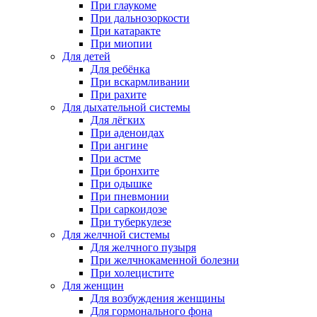
При глаукоме
При дальнозоркости
При катаракте
При миопии
Для детей
Для ребёнка
При вскармливании
При рахите
Для дыхательной системы
Для лёгких
При аденоидах
При ангине
При астме
При бронхите
При одышке
При пневмонии
При саркоидозе
При туберкулезе
Для желчной системы
Для желчного пузыря
При желчнокаменной болезни
При холецистите
Для женщин
Для возбуждения женщины
Для гормонального фона