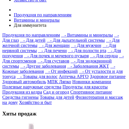
Продукция по направлениям
Витамины и минералы
Для иммунитета
Продукция по направлениям
- Витамины и минералы
-
Для глаз
- Для детей
- Для дыхательной системы
- Для
желчной системы
- Для женщин
- Для мужчин
- Для
нервной системы
- Для печени
- Для полости рта
- Для
похудения
- Для почек и мочевого пузыря
- Для сердца
-
Для спортсменов
- Для суставов
- Для эндокринной
системы
- Другие заболевания
- Заболевания ЖКТ
-
Кожные заболевания
- От инфекций
- От усталости и для
тонуса
- Товары для волос
Аптечка АРГО
Здоровое питание
Здоровый автомобиль
МПК Ляпко
Новинки компании
Полезные наружные средства
Продукты для красоты
Продукция из кедра
Сад и огород
Спортивное питание
Средства гигиены
Товары для детей
Физиотерапия и массаж
на дому
Хозяйство и быт
Хиты продаж