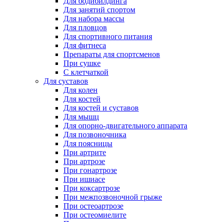
Для бодибилдинга
Для занятий спортом
Для набора массы
Для пловцов
Для спортивного питания
Для фитнеса
Препараты для спортсменов
При сушке
С клетчаткой
Для суставов
Для колен
Для костей
Для костей и суставов
Для мышц
Для опорно-двигательного аппарата
Для позвоночника
Для поясницы
При артрите
При артрозе
При гонартрозе
При ишиасе
При коксартрозе
При межпозвоночной грыже
При остеоартрозе
При остеомиелите