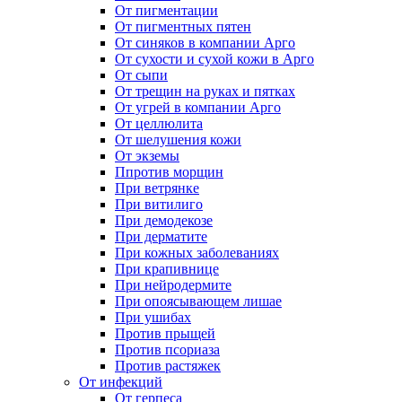
От пигментации
От пигментных пятен
От синяков в компании Арго
От сухости и сухой кожи в Арго
От сыпи
От трещин на руках и пятках
От угрей в компании Арго
От целлюлита
От шелушения кожи
От экземы
Ппротив морщин
При ветрянке
При витилиго
При демодекозе
При дерматите
При кожных заболеваниях
При крапивнице
При нейродермите
При опоясывающем лишае
При ушибах
Против прыщей
Против псориаза
Против растяжек
От инфекций
От герпеса