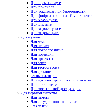
При пременопаузе
При приливах
При токсикозе при беременности
При фиброзно-кистозной мастопатии
При хламидиозе
При цистите
При эндометриозе
При эндометрите
Для мужчин
Для мужа
Для пениса
Для полового члена
Для потенции
Для простаты
Для секса
Для тестостерона
Для эрекции
От импотенции
При аденоме предстательной железы
При простатите
При эректильной дисфункции
Для нервной системы
Для памяти
Для сосудов головного мозга
От апатии