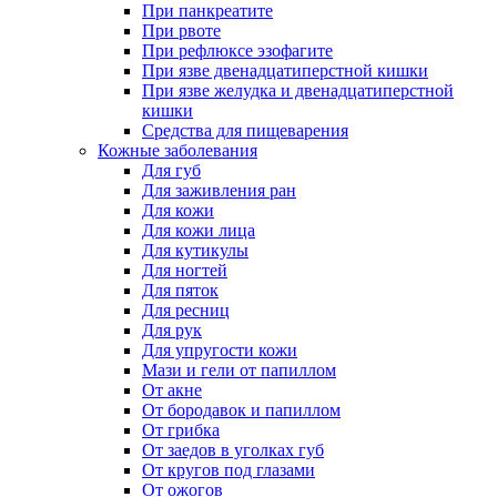
При панкреатите
При рвоте
При рефлюксе эзофагите
При язве двенадцатиперстной кишки
При язве желудка и двенадцатиперстной
кишки
Средства для пищеварения
Кожные заболевания
Для губ
Для заживления ран
Для кожи
Для кожи лица
Для кутикулы
Для ногтей
Для пяток
Для ресниц
Для рук
Для упругости кожи
Мази и гели от папиллом
От акне
От бородавок и папиллом
От грибка
От заедов в уголках губ
От кругов под глазами
От ожогов