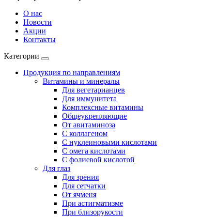
О нас
Новости
Акции
Контакты
Категории
Продукция по направлениям
Витамины и минералы
Для вегетарианцев
Для иммунитета
Комплексные витамины
Общеукрепляющие
От авитаминоза
С коллагеном
С нуклеиновыми кислотами
С омега кислотами
С фолиевой кислотой
Для глаз
Для зрения
Для сетчатки
От ячменя
При астигматизме
При близорукости