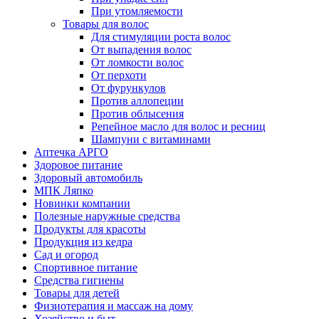
При утомляемости
Товары для волос
Для стимуляции роста волос
От выпадения волос
От ломкости волос
От перхоти
От фурункулов
Против аллопеции
Против облысения
Репейное масло для волос и ресниц
Шампуни с витаминами
Аптечка АРГО
Здоровое питание
Здоровый автомобиль
МПК Ляпко
Новинки компании
Полезные наружные средства
Продукты для красоты
Продукция из кедра
Сад и огород
Спортивное питание
Средства гигиены
Товары для детей
Физиотерапия и массаж на дому
Хозяйство и быт