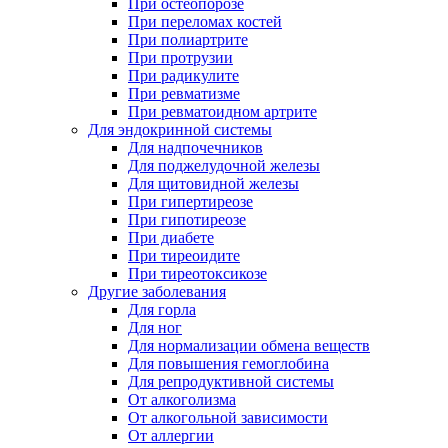
При остеопорозе
При переломах костей
При полиартрите
При протрузии
При радикулите
При ревматизме
При ревматоидном артрите
Для эндокринной системы
Для надпочечников
Для поджелудочной железы
Для щитовидной железы
При гипертиреозе
При гипотиреозе
При диабете
При тиреоидите
При тиреотоксикозе
Другие заболевания
Для горла
Для ног
Для нормализации обмена веществ
Для повышения гемоглобина
Для репродуктивной системы
От алкоголизма
От алкогольной зависимости
От аллергии