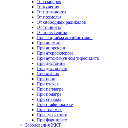
От геморроя
От курения
От потливости
От похмелья
От свободных радикалов
От тошноты
От холестерина
После приёма антибиотиков
При анемии
При анорексии
При атеросклерозе
При аутоиммунном тиреоидите
При дистонии
При дистрофии
При кистах
При орви
При отёках
При пеллагре
При подагре
При спазмах
При стафилококке
При травмах
При тугоухости
При фарингите
Заболевания ЖКТ