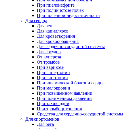
При пиелонефрите
При поликистозе почек
При почечной недостаточности
Для сердца
Для вен
Для капилляров
Для кроветворения
Для кровообращения
Для сердечно-сосудистой системы
Для сосудов
От купероза
От тромбов
При варикозе
При гипертонии
При гипотонии
При ишемической болезни сердца
При малокровии
При повышенном давлении
При пониженном давлении
При тахикардии
При тромбоцитопении
Средства для сердечно-сосудистой системы
Для спортсменов
Для бега