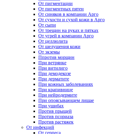
От пигментации
От пигментных пятен
От синяков в компании Арго
От сухости и сухой кожи в Арго
От сыпи
От трещин на руках и пятках
От угрей в компании Арго
От целлюлита
От шелушения кожи
От экземы
Ппротив морщин
При ветрянке
При витилиго
При демодекозе
При дерматите
При кожных заболеваниях
При крапивнице
При нейродермите
При опоясывающем лишае
При ушибах
Против прыщей
Против псориаза
Против растяжек
От инфекций
От герпеса