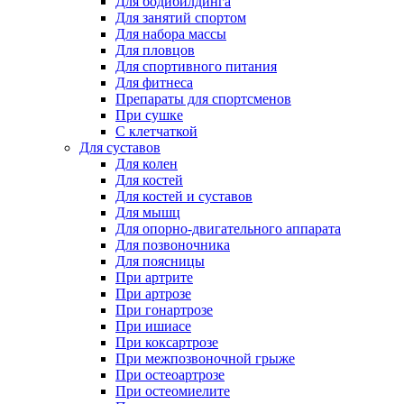
Для бодибилдинга
Для занятий спортом
Для набора массы
Для пловцов
Для спортивного питания
Для фитнеса
Препараты для спортсменов
При сушке
С клетчаткой
Для суставов
Для колен
Для костей
Для костей и суставов
Для мышц
Для опорно-двигательного аппарата
Для позвоночника
Для поясницы
При артрите
При артрозе
При гонартрозе
При ишиасе
При коксартрозе
При межпозвоночной грыже
При остеоартрозе
При остеомиелите