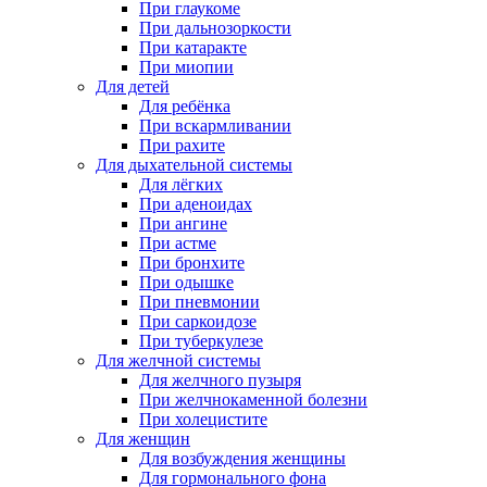
При глаукоме
При дальнозоркости
При катаракте
При миопии
Для детей
Для ребёнка
При вскармливании
При рахите
Для дыхательной системы
Для лёгких
При аденоидах
При ангине
При астме
При бронхите
При одышке
При пневмонии
При саркоидозе
При туберкулезе
Для желчной системы
Для желчного пузыря
При желчнокаменной болезни
При холецистите
Для женщин
Для возбуждения женщины
Для гормонального фона