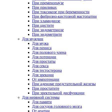
При пременопаузе
При приливах
При токсикозе при беременности
При фиброзно-кистозной мастопатии
При хламидиозе
При цистите
При эндометриозе
При эндометрите
Для мужчин
Для мужа
Для пениса
Для полового члена
Для потенции
Для простаты
Для секса
Для тестостерона
Для эрекции
От импотенции
При аденоме предстательной железы
При простатите
При эректильной дисфункции
Для нервной системы
Для памяти
Для сосудов головного мозга
От апатии