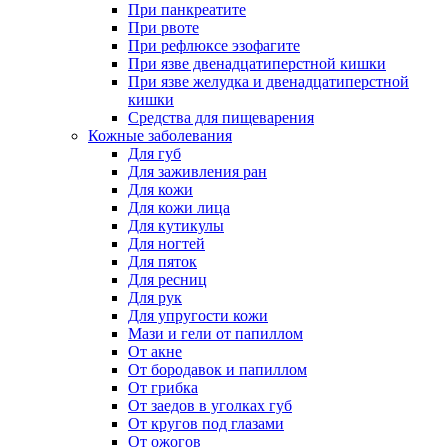
При панкреатите
При рвоте
При рефлюксе эзофагите
При язве двенадцатиперстной кишки
При язве желудка и двенадцатиперстной
кишки
Средства для пищеварения
Кожные заболевания
Для губ
Для заживления ран
Для кожи
Для кожи лица
Для кутикулы
Для ногтей
Для пяток
Для ресниц
Для рук
Для упругости кожи
Мази и гели от папиллом
От акне
От бородавок и папиллом
От грибка
От заедов в уголках губ
От кругов под глазами
От ожогов