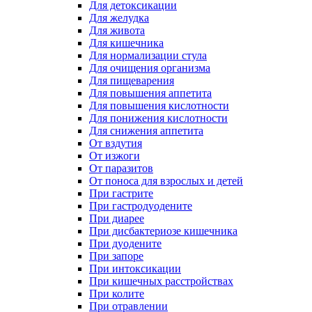
Для детоксикации
Для желудка
Для живота
Для кишечника
Для нормализации стула
Для очищения организма
Для пищеварения
Для повышения аппетита
Для повышения кислотности
Для понижения кислотности
Для снижения аппетита
От вздутия
От изжоги
От паразитов
От поноса для взрослых и детей
При гастрите
При гастродуодените
При диарее
При дисбактериозе кишечника
При дуодените
При запоре
При интоксикации
При кишечных расстройствах
При колите
При отравлении