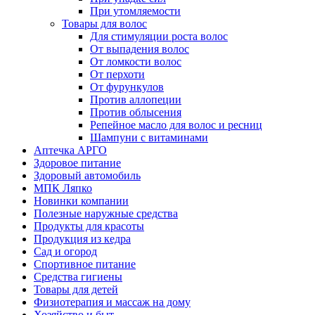
При утомляемости
Товары для волос
Для стимуляции роста волос
От выпадения волос
От ломкости волос
От перхоти
От фурункулов
Против аллопеции
Против облысения
Репейное масло для волос и ресниц
Шампуни с витаминами
Аптечка АРГО
Здоровое питание
Здоровый автомобиль
МПК Ляпко
Новинки компании
Полезные наружные средства
Продукты для красоты
Продукция из кедра
Сад и огород
Спортивное питание
Средства гигиены
Товары для детей
Физиотерапия и массаж на дому
Хозяйство и быт