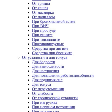
От гриппа
От кашля
От насморка
От папиллом
При бронхиальной астме
При ВИЧ
При простуде
При рините
При тонзиллите
Противовирусные
Средства при ангине
Средства при бронхите
От усталости и для тонуса
Для бодрости
Для выносливости
Для настроения
Для повышения работоспособности
Для поднятия сил
Для тонуса
От переутомлении
От слабости
От хронической усталости
При нагрузках
При нервном истощении
При упадке сил