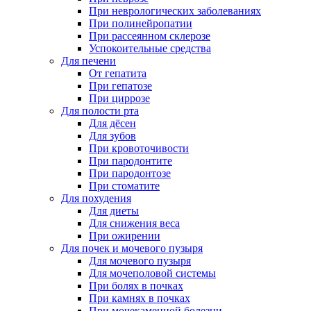
При неврологических заболеваниях
При полинейропатии
При рассеянном склерозе
Успокоительные средства
Для печени
От гепатита
При гепатозе
При циррозе
Для полости рта
Для дёсен
Для зубов
При кровоточивости
При пародонтите
При пародонтозе
При стоматите
Для похудения
Для диеты
Для снижения веса
При ожирении
Для почек и мочевого пузыря
Для мочевого пузыря
Для мочеполовой системы
При болях в почках
При камнях в почках
При мочекаменной болезни