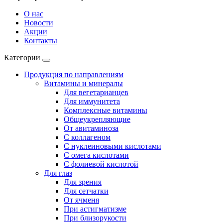
О нас
Новости
Акции
Контакты
Категории
Продукция по направлениям
Витамины и минералы
Для вегетарианцев
Для иммунитета
Комплексные витамины
Общеукрепляющие
От авитаминоза
С коллагеном
С нуклеиновыми кислотами
С омега кислотами
С фолиевой кислотой
Для глаз
Для зрения
Для сетчатки
От ячменя
При астигматизме
При близорукости