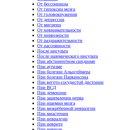
От бессонницы
От гипоксии мозга
От головокружения
От депрессии
От мигрени
От невнимательности
От нервозности
От раздражительности
От рассеянности
После инсульта
После ишемического инсульта
При абстинентном синдроме
При аутизме
При болезни Альцгеймера
При болезни Паркинсона
При вегето-сосудистой дистонии
При ВСД
При деменции
При защемлении нерва
При ишемии мозга
При межрёберной невралгии
При миастении
При невралгии
При неврите
При неврозе