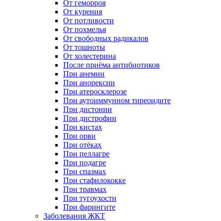
От геморроя
От курения
От потливости
От похмелья
От свободных радикалов
От тошноты
От холестерина
После приёма антибиотиков
При анемии
При анорексии
При атеросклерозе
При аутоиммунном тиреоидите
При дистонии
При дистрофии
При кистах
При орви
При отёках
При пеллагре
При подагре
При спазмах
При стафилококке
При травмах
При тугоухости
При фарингите
Заболевания ЖКТ