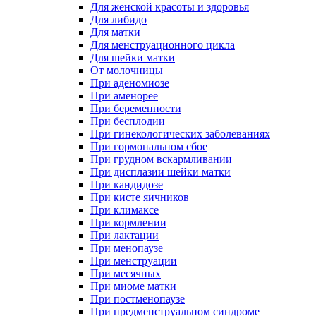
Для женской красоты и здоровья
Для либидо
Для матки
Для менструационного цикла
Для шейки матки
От молочницы
При аденомиозе
При аменорее
При беременности
При бесплодии
При гинекологических заболеваниях
При гормональном сбое
При грудном вскармливании
При дисплазии шейки матки
При кандидозе
При кисте яичников
При климаксе
При кормлении
При лактации
При менопаузе
При менструации
При месячных
При миоме матки
При постменопаузе
При предменструальном синдроме