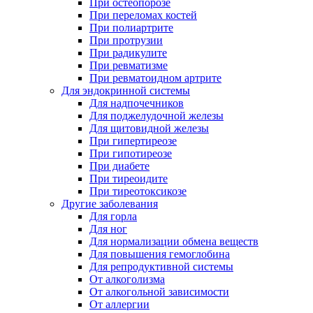
При остеопорозе
При переломах костей
При полиартрите
При протрузии
При радикулите
При ревматизме
При ревматоидном артрите
Для эндокринной системы
Для надпочечников
Для поджелудочной железы
Для щитовидной железы
При гипертиреозе
При гипотиреозе
При диабете
При тиреоидите
При тиреотоксикозе
Другие заболевания
Для горла
Для ног
Для нормализации обмена веществ
Для повышения гемоглобина
Для репродуктивной системы
От алкоголизма
От алкогольной зависимости
От аллергии