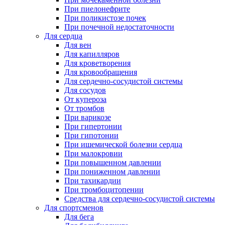
При пиелонефрите
При поликистозе почек
При почечной недостаточности
Для сердца
Для вен
Для капилляров
Для кроветворения
Для кровообращения
Для сердечно-сосудистой системы
Для сосудов
От купероза
От тромбов
При варикозе
При гипертонии
При гипотонии
При ишемической болезни сердца
При малокровии
При повышенном давлении
При пониженном давлении
При тахикардии
При тромбоцитопении
Средства для сердечно-сосудистой системы
Для спортсменов
Для бега