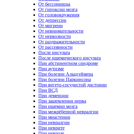
От бессонницы
От гипоксии мозга
От головокружения
От депрессии
От мигрени
От невнимательности
От нервозности
От раздражительности
От рассеянности
После инсульта
После ишемического инсульта
При абстинентном синдроме
При аутизме
При болезни Альцгеймера
При болезни Паркинсона
При вегето-сосудистой дистонии
При ВСД
При деменции
При защемлении нерва
При ишемии мозга
При межрёберной невралгии
При миастении
При невралгии
При неврите
При неврозе