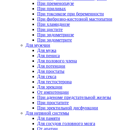
При пременопаузе
При приливах
При токсикозе при беременности
При фиброзно-кистозной мастопатии
При хламидиозе
При цистите
При эндометриозе
При эндометрите
Для мужчин
Для мужа
Для пениса
Для полового члена
Для потенции
Для простаты
Для секса
Для тестостерона
Для эрекции
От импотенции
При аденоме предстательной железы
При простатите
При эректильной дисфункции
Для нервной системы
Для памяти
Для сосудов головного мозга
От апатии