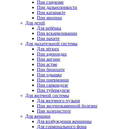
При глаукоме
При дальнозоркости
При катаракте
При миопии
Для детей
Для ребёнка
При вскармливании
При рахите
Для дыхательной системы
Для лёгких
При аденоидах
При ангине
При астме
При бронхите
При одышке
При пневмонии
При саркоидозе
При туберкулезе
Для желчной системы
Для желчного пузыря
При желчнокаменной болезни
При холецистите
Для женщин
Для возбуждения женщины
Для гормонального фона