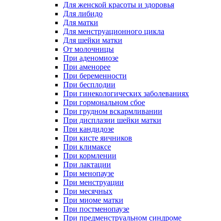
Для женской красоты и здоровья
Для либидо
Для матки
Для менструационного цикла
Для шейки матки
От молочницы
При аденомиозе
При аменорее
При беременности
При бесплодии
При гинекологических заболеваниях
При гормональном сбое
При грудном вскармливании
При дисплазии шейки матки
При кандидозе
При кисте яичников
При климаксе
При кормлении
При лактации
При менопаузе
При менструации
При месячных
При миоме матки
При постменопаузе
При предменструальном синдроме