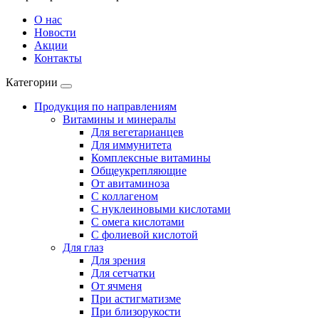
О нас
Новости
Акции
Контакты
Категории
Продукция по направлениям
Витамины и минералы
Для вегетарианцев
Для иммунитета
Комплексные витамины
Общеукрепляющие
От авитаминоза
С коллагеном
С нуклеиновыми кислотами
С омега кислотами
С фолиевой кислотой
Для глаз
Для зрения
Для сетчатки
От ячменя
При астигматизме
При близорукости