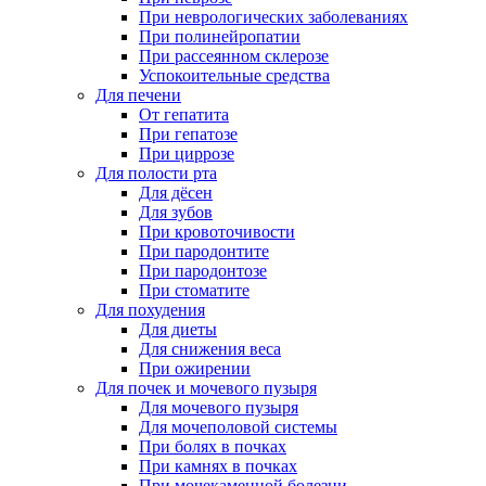
При неврологических заболеваниях
При полинейропатии
При рассеянном склерозе
Успокоительные средства
Для печени
От гепатита
При гепатозе
При циррозе
Для полости рта
Для дёсен
Для зубов
При кровоточивости
При пародонтите
При пародонтозе
При стоматите
Для похудения
Для диеты
Для снижения веса
При ожирении
Для почек и мочевого пузыря
Для мочевого пузыря
Для мочеполовой системы
При болях в почках
При камнях в почках
При мочекаменной болезни