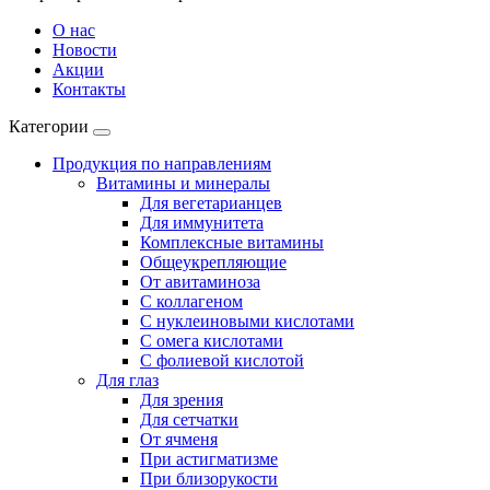
О нас
Новости
Акции
Контакты
Категории
Продукция по направлениям
Витамины и минералы
Для вегетарианцев
Для иммунитета
Комплексные витамины
Общеукрепляющие
От авитаминоза
С коллагеном
С нуклеиновыми кислотами
С омега кислотами
С фолиевой кислотой
Для глаз
Для зрения
Для сетчатки
От ячменя
При астигматизме
При близорукости