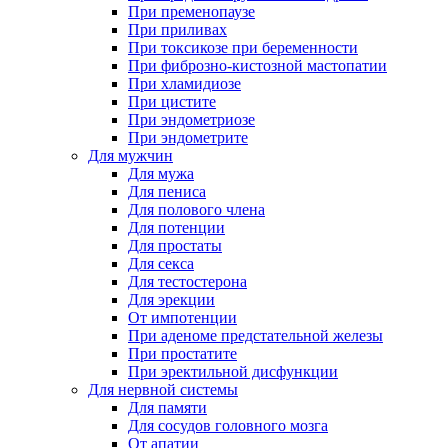
При пременопаузе
При приливах
При токсикозе при беременности
При фиброзно-кистозной мастопатии
При хламидиозе
При цистите
При эндометриозе
При эндометрите
Для мужчин
Для мужа
Для пениса
Для полового члена
Для потенции
Для простаты
Для секса
Для тестостерона
Для эрекции
От импотенции
При аденоме предстательной железы
При простатите
При эректильной дисфункции
Для нервной системы
Для памяти
Для сосудов головного мозга
От апатии