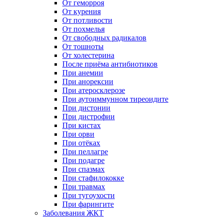
От геморроя
От курения
От потливости
От похмелья
От свободных радикалов
От тошноты
От холестерина
После приёма антибиотиков
При анемии
При анорексии
При атеросклерозе
При аутоиммунном тиреоидите
При дистонии
При дистрофии
При кистах
При орви
При отёках
При пеллагре
При подагре
При спазмах
При стафилококке
При травмах
При тугоухости
При фарингите
Заболевания ЖКТ