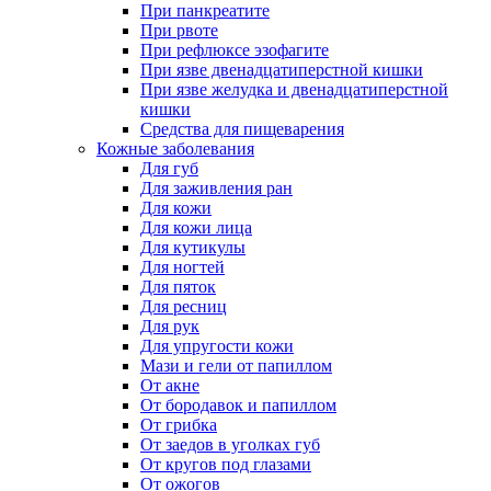
При панкреатите
При рвоте
При рефлюксе эзофагите
При язве двенадцатиперстной кишки
При язве желудка и двенадцатиперстной
кишки
Средства для пищеварения
Кожные заболевания
Для губ
Для заживления ран
Для кожи
Для кожи лица
Для кутикулы
Для ногтей
Для пяток
Для ресниц
Для рук
Для упругости кожи
Мази и гели от папиллом
От акне
От бородавок и папиллом
От грибка
От заедов в уголках губ
От кругов под глазами
От ожогов