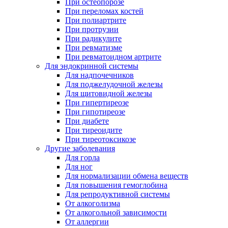
При остеопорозе
При переломах костей
При полиартрите
При протрузии
При радикулите
При ревматизме
При ревматоидном артрите
Для эндокринной системы
Для надпочечников
Для поджелудочной железы
Для щитовидной железы
При гипертиреозе
При гипотиреозе
При диабете
При тиреоидите
При тиреотоксикозе
Другие заболевания
Для горла
Для ног
Для нормализации обмена веществ
Для повышения гемоглобина
Для репродуктивной системы
От алкоголизма
От алкогольной зависимости
От аллергии