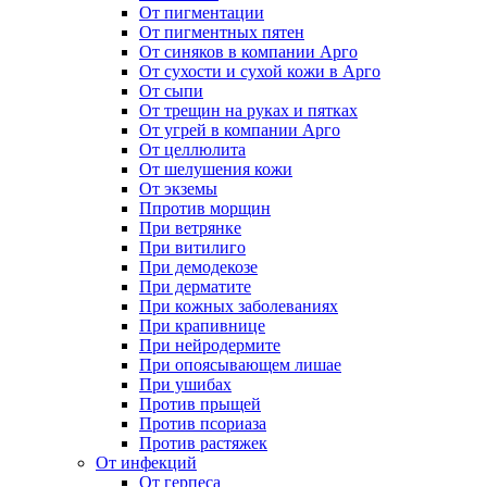
От пигментации
От пигментных пятен
От синяков в компании Арго
От сухости и сухой кожи в Арго
От сыпи
От трещин на руках и пятках
От угрей в компании Арго
От целлюлита
От шелушения кожи
От экземы
Ппротив морщин
При ветрянке
При витилиго
При демодекозе
При дерматите
При кожных заболеваниях
При крапивнице
При нейродермите
При опоясывающем лишае
При ушибах
Против прыщей
Против псориаза
Против растяжек
От инфекций
От герпеса