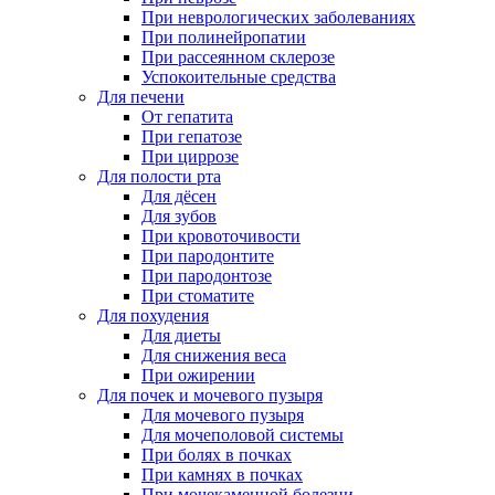
При неврологических заболеваниях
При полинейропатии
При рассеянном склерозе
Успокоительные средства
Для печени
От гепатита
При гепатозе
При циррозе
Для полости рта
Для дёсен
Для зубов
При кровоточивости
При пародонтите
При пародонтозе
При стоматите
Для похудения
Для диеты
Для снижения веса
При ожирении
Для почек и мочевого пузыря
Для мочевого пузыря
Для мочеполовой системы
При болях в почках
При камнях в почках
При мочекаменной болезни