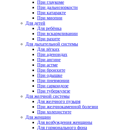
При глаукоме
При дальнозоркости
При катаракте
При миопии
Для детей
Для ребёнка
При вскармливании
При рахите
Для дыхательной системы
Для лёгких
При аденоидах
При ангине
При астме
При бронхите
При одышке
При пневмонии
При саркоидозе
При туберкулезе
Для желчной системы
Для желчного пузыря
При желчнокаменной болезни
При холецистите
Для женщин
Для возбуждения женщины
Для гормонального фона