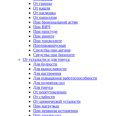
От гриппа
От кашля
От насморка
От папиллом
При бронхиальной астме
При ВИЧ
При простуде
При рините
При тонзиллите
Противовирусные
Средства при ангине
Средства при бронхите
От усталости и для тонуса
Для бодрости
Для выносливости
Для настроения
Для повышения работоспособности
Для поднятия сил
Для тонуса
От переутомлении
От слабости
От хронической усталости
При нагрузках
При нервном истощении
При упадке сил