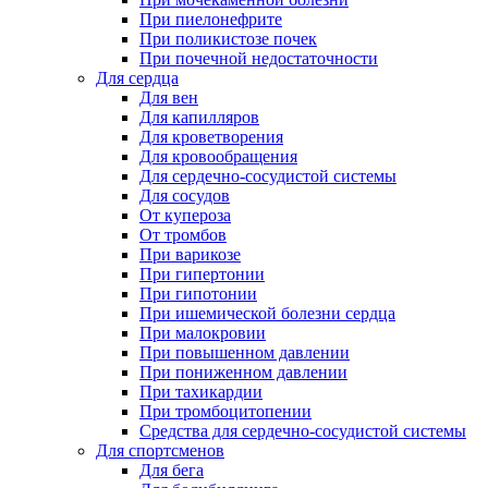
При пиелонефрите
При поликистозе почек
При почечной недостаточности
Для сердца
Для вен
Для капилляров
Для кроветворения
Для кровообращения
Для сердечно-сосудистой системы
Для сосудов
От купероза
От тромбов
При варикозе
При гипертонии
При гипотонии
При ишемической болезни сердца
При малокровии
При повышенном давлении
При пониженном давлении
При тахикардии
При тромбоцитопении
Средства для сердечно-сосудистой системы
Для спортсменов
Для бега