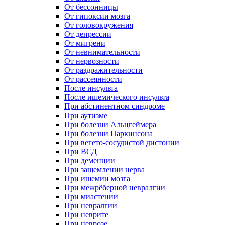
От бессонницы
От гипоксии мозга
От головокружения
От депрессии
От мигрени
От невнимательности
От нервозности
От раздражительности
От рассеянности
После инсульта
После ишемического инсульта
При абстинентном синдроме
При аутизме
При болезни Альцгеймера
При болезни Паркинсона
При вегето-сосудистой дистонии
При ВСД
При деменции
При защемлении нерва
При ишемии мозга
При межрёберной невралгии
При миастении
При невралгии
При неврите
При неврозе