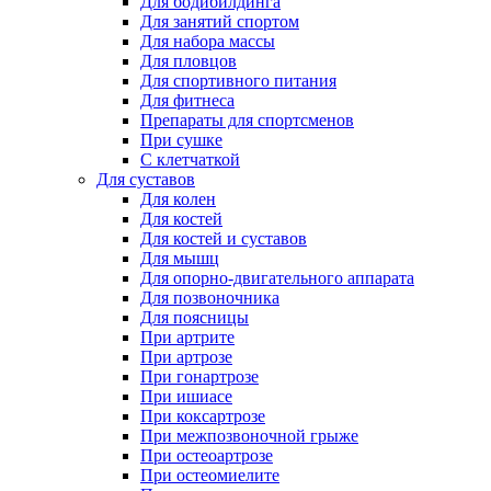
Для бодибилдинга
Для занятий спортом
Для набора массы
Для пловцов
Для спортивного питания
Для фитнеса
Препараты для спортсменов
При сушке
С клетчаткой
Для суставов
Для колен
Для костей
Для костей и суставов
Для мышц
Для опорно-двигательного аппарата
Для позвоночника
Для поясницы
При артрите
При артрозе
При гонартрозе
При ишиасе
При коксартрозе
При межпозвоночной грыже
При остеоартрозе
При остеомиелите