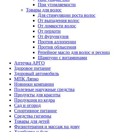
При утомляемости
Товары для волос
Для стимуляции роста волос
От выпадения волос
От ломкости волос
От перхоти
От фурункулов
Против аллопеции
Против облысения
Репейное масло для волос и ресниц
Шампуни с витаминами
Аптечка АРГО
Здоровое питание
Здоровый автомобиль
МПК Ляпко
Новинки компании
Полезные наружные средства
Продукты для красоты
Продукция из кедра
Сад и огород
Спортивное питание
Средства гигиены
Товары для детей
Физиотерапия и массаж на дому
Хозяйство и быт