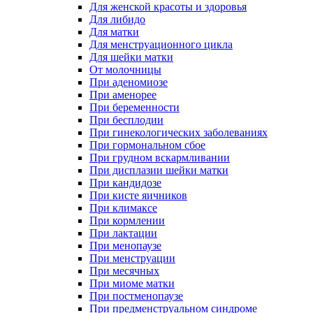
Для женской красоты и здоровья
Для либидо
Для матки
Для менструационного цикла
Для шейки матки
От молочницы
При аденомиозе
При аменорее
При беременности
При бесплодии
При гинекологических заболеваниях
При гормональном сбое
При грудном вскармливании
При дисплазии шейки матки
При кандидозе
При кисте яичников
При климаксе
При кормлении
При лактации
При менопаузе
При менструации
При месячных
При миоме матки
При постменопаузе
При предменструальном синдроме