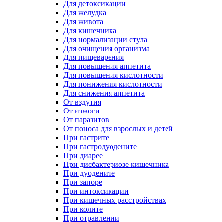
Для детоксикации
Для желудка
Для живота
Для кишечника
Для нормализации стула
Для очищения организма
Для пищеварения
Для повышения аппетита
Для повышения кислотности
Для понижения кислотности
Для снижения аппетита
От вздутия
От изжоги
От паразитов
От поноса для взрослых и детей
При гастрите
При гастродуодените
При диарее
При дисбактериозе кишечника
При дуодените
При запоре
При интоксикации
При кишечных расстройствах
При колите
При отравлении