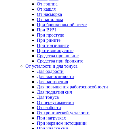
От гриппа
От кашля
От насморка
От папиллом
При бронхиальной астме
При ВИЧ
При простуде
При рините
При тонзиллите
Противовирусные
Средства при ангине
Средства при бронхите
От усталости и для тонуса
Для бодрости
Для выносливости
Для настроения
Для повышения работоспособности
Для поднятия сил
Для тонуса
От переутомлении
От слабости
От хронической усталости
При нагрузках
При нервном истощении
При упадке сил