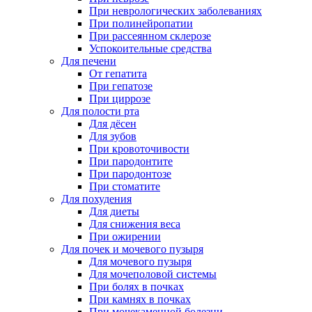
При неврологических заболеваниях
При полинейропатии
При рассеянном склерозе
Успокоительные средства
Для печени
От гепатита
При гепатозе
При циррозе
Для полости рта
Для дёсен
Для зубов
При кровоточивости
При пародонтите
При пародонтозе
При стоматите
Для похудения
Для диеты
Для снижения веса
При ожирении
Для почек и мочевого пузыря
Для мочевого пузыря
Для мочеполовой системы
При болях в почках
При камнях в почках
При мочекаменной болезни