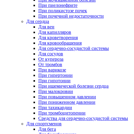
При пиелонефрите
При поликистозе почек
При почечной недостаточности
Для сердца
Для вен
Для капилляров
Для кроветворения
Для кровообращения
Для сердечно-сосудистой системы
Для сосудов
От купероза
От тромбов
При варикозе
При гипертонии
При гипотонии
При ишемической болезни сердца
При малокровии
При повышенном давлении
При пониженном давлении
При тахикардии
При тромбоцитопении
Средства для сердечно-сосудистой системы
Для спортсменов
Для бега