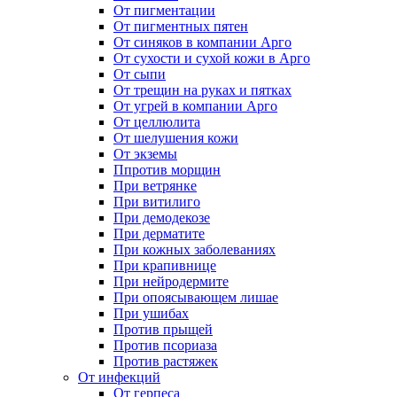
От пигментации
От пигментных пятен
От синяков в компании Арго
От сухости и сухой кожи в Арго
От сыпи
От трещин на руках и пятках
От угрей в компании Арго
От целлюлита
От шелушения кожи
От экземы
Ппротив морщин
При ветрянке
При витилиго
При демодекозе
При дерматите
При кожных заболеваниях
При крапивнице
При нейродермите
При опоясывающем лишае
При ушибах
Против прыщей
Против псориаза
Против растяжек
От инфекций
От герпеса