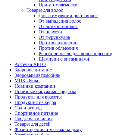
При утомляемости
Товары для волос
Для стимуляции роста волос
От выпадения волос
От ломкости волос
От перхоти
От фурункулов
Против аллопеции
Против облысения
Репейное масло для волос и ресниц
Шампуни с витаминами
Аптечка АРГО
Здоровое питание
Здоровый автомобиль
МПК Ляпко
Новинки компании
Полезные наружные средства
Продукты для красоты
Продукция из кедра
Сад и огород
Спортивное питание
Средства гигиены
Товары для детей
Физиотерапия и массаж на дому
Хозяйство и быт