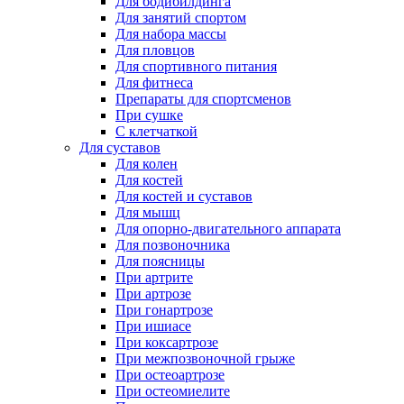
Для бодибилдинга
Для занятий спортом
Для набора массы
Для пловцов
Для спортивного питания
Для фитнеса
Препараты для спортсменов
При сушке
С клетчаткой
Для суставов
Для колен
Для костей
Для костей и суставов
Для мышц
Для опорно-двигательного аппарата
Для позвоночника
Для поясницы
При артрите
При артрозе
При гонартрозе
При ишиасе
При коксартрозе
При межпозвоночной грыже
При остеоартрозе
При остеомиелите