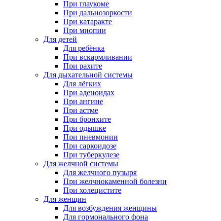
При глаукоме
При дальнозоркости
При катаракте
При миопии
Для детей
Для ребёнка
При вскармливании
При рахите
Для дыхательной системы
Для лёгких
При аденоидах
При ангине
При астме
При бронхите
При одышке
При пневмонии
При саркоидозе
При туберкулезе
Для желчной системы
Для желчного пузыря
При желчнокаменной болезни
При холецистите
Для женщин
Для возбуждения женщины
Для гормонального фона