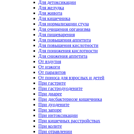
Для детоксикации
Для желудка
Для живота
Для кишечника
Для нормализации стула
Для очищения организма
Для пищеварения
Для повышения аппетита
Для повышения кислотности
Для понижения кислотности
Для снижения аппетита
От вздутия
От изжоги
От паразитов
От поноса для взрослых и детей
При гастрите
При гастродуодените
При диарее
При дисбактериозе кишечника
При дуодените
При запоре
При интоксикации
При кишечных расстройствах
При колите
При отравлении