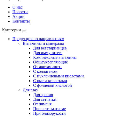
О нас
Новости
Акции
Контакты
Категории
Продукция по направлениям
Витамины и минералы
Для вегетарианцев
Для иммунитета
Комплексные витамины
Общеукрепляющие
От авитаминоза
С коллагеном
С нуклеиновыми кислотами
С омега кислотами
С фолиевой кислотой
Для глаз
Для зрения
Для сетчатки
От ячменя
При астигматизме
При близорукости