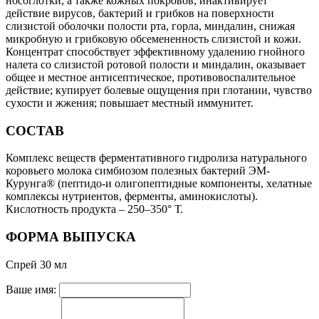
носоглотки, а также кожных покровов; инактивирует
действие вирусов, бактерий и грибков на поверхности
слизистой оболочки полости рта, горла, миндалин, снижая
микробную и грибковую обсемененность слизистой и кожи.
Концентрат способствует эффективному удалению гнойного
налета со слизистой ротовой полости и миндалин, оказывает
общее и местное антисептическое, противовоспалительное
действие; купирует болевые ощущения при глотании, чувство
сухости и жжения; повышает местный иммунитет.
СОСТАВ
Комплекс веществ ферментативного гидролиза натурального
коровьего молока симбиозом полезных бактерий ЭМ-
Курунга® (пептидо-и олигопептидные компоненты, хелатные
комплексы нутриентов, ферменты, аминокислоты).
Кислотность продукта – 250–350° Т.
ФОРМА ВЫПУСКА
Спрей 30 мл
Ваше имя: