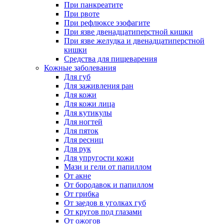
При панкреатите
При рвоте
При рефлюксе эзофагите
При язве двенадцатиперстной кишки
При язве желудка и двенадцатиперстной
кишки
Средства для пищеварения
Кожные заболевания
Для губ
Для заживления ран
Для кожи
Для кожи лица
Для кутикулы
Для ногтей
Для пяток
Для ресниц
Для рук
Для упругости кожи
Мази и гели от папиллом
От акне
От бородавок и папиллом
От грибка
От заедов в уголках губ
От кругов под глазами
От ожогов