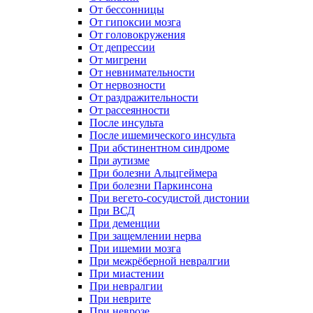
От бессонницы
От гипоксии мозга
От головокружения
От депрессии
От мигрени
От невнимательности
От нервозности
От раздражительности
От рассеянности
После инсульта
После ишемического инсульта
При абстинентном синдроме
При аутизме
При болезни Альцгеймера
При болезни Паркинсона
При вегето-сосудистой дистонии
При ВСД
При деменции
При защемлении нерва
При ишемии мозга
При межрёберной невралгии
При миастении
При невралгии
При неврите
При неврозе