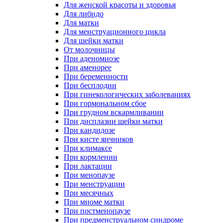
Для женской красоты и здоровья
Для либидо
Для матки
Для менструационного цикла
Для шейки матки
От молочницы
При аденомиозе
При аменорее
При беременности
При бесплодии
При гинекологических заболеваниях
При гормональном сбое
При грудном вскармливании
При дисплазии шейки матки
При кандидозе
При кисте яичников
При климаксе
При кормлении
При лактации
При менопаузе
При менструации
При месячных
При миоме матки
При постменопаузе
При предменструальном синдроме