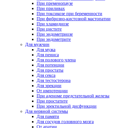
При пременопаузе
При приливах
При токсикозе при беременности
При фиброзно-кистозной мастопатии
При хламидиозе
При цистите
При эндометриозе
При эндометрите
Для мужчин
Для мужа
Для пениса
Для полового члена
Для потенции
Для простаты
Для секса
Для тестостерона
Для эрекции
От импотенции
При аденоме предстательной железы
При простатите
При эректильной дисфункции
Для нервной системы
Для памяти
Для сосудов головного мозга
От апатии