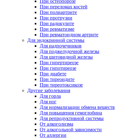
При остеопорозе
При переломах костей
При полиартрите
При протрузии
При радикулите
При ревматизме
При ревматоидном артрите
Для эндокринной системы
Для надпочечников
Для поджелудочной железы
Для щитовидной железы
При гипертиреозе
При гипотиреозе
При диабете
При тиреоидите
При тиреотоксикозе
Другие заболевания
Для горла
Для ног
Для нормализации обмена веществ
Для повышения гемоглобина
Для репродуктивной системы
От алкоголизма
От алкогольной зависимости
От аллергии