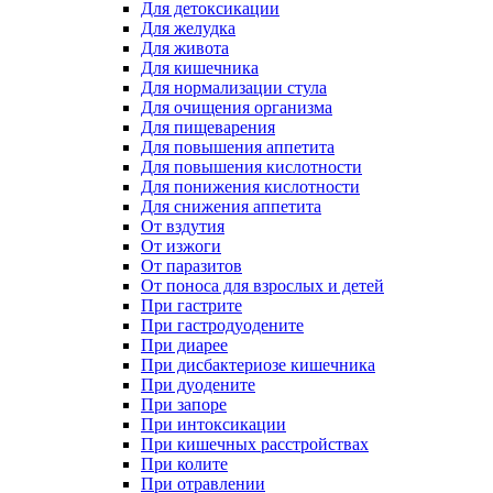
Для детоксикации
Для желудка
Для живота
Для кишечника
Для нормализации стула
Для очищения организма
Для пищеварения
Для повышения аппетита
Для повышения кислотности
Для понижения кислотности
Для снижения аппетита
От вздутия
От изжоги
От паразитов
От поноса для взрослых и детей
При гастрите
При гастродуодените
При диарее
При дисбактериозе кишечника
При дуодените
При запоре
При интоксикации
При кишечных расстройствах
При колите
При отравлении