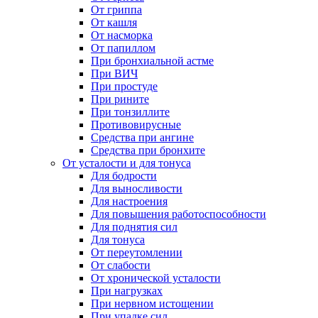
От гриппа
От кашля
От насморка
От папиллом
При бронхиальной астме
При ВИЧ
При простуде
При рините
При тонзиллите
Противовирусные
Средства при ангине
Средства при бронхите
От усталости и для тонуса
Для бодрости
Для выносливости
Для настроения
Для повышения работоспособности
Для поднятия сил
Для тонуса
От переутомлении
От слабости
От хронической усталости
При нагрузках
При нервном истощении
При упадке сил