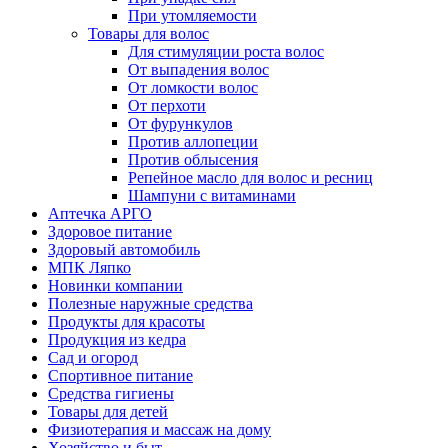
При утомляемости
Товары для волос
Для стимуляции роста волос
От выпадения волос
От ломкости волос
От перхоти
От фурункулов
Против аллопеции
Против облысения
Репейное масло для волос и ресниц
Шампуни с витаминами
Аптечка АРГО
Здоровое питание
Здоровый автомобиль
МПК Ляпко
Новинки компании
Полезные наружные средства
Продукты для красоты
Продукция из кедра
Сад и огород
Спортивное питание
Средства гигиены
Товары для детей
Физиотерапия и массаж на дому
Хозяйство и быт