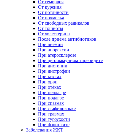
От геморроя
От курения
От потливости
От похмелья
От свободных радикалов
От тошноты
От холестерина
После приёма антибиотиков
При анемии
При анорексии
При атеросклерозе
При аутоиммунном тиреоидите
При дистонии
При дистрофии
При кистах
При орви
При отёках
При пеллагре
При подагре
При спазмах
При стафилококке
При травмах
При тугоухости
При фарингите
Заболевания ЖКТ