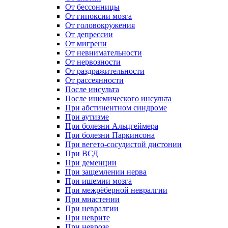
От бессонницы
От гипоксии мозга
От головокружения
От депрессии
От мигрени
От невнимательности
От нервозности
От раздражительности
От рассеянности
После инсульта
После ишемического инсульта
При абстинентном синдроме
При аутизме
При болезни Альцгеймера
При болезни Паркинсона
При вегето-сосудистой дистонии
При ВСД
При деменции
При защемлении нерва
При ишемии мозга
При межрёберной невралгии
При миастении
При невралгии
При неврите
При неврозе