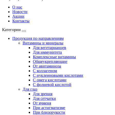
О нас
Новости
Акции
Контакты
Категории
Продукция по направлениям
Витамины и минералы
Для вегетарианцев
Для иммунитета
Комплексные витамины
Общеукрепляющие
От авитаминоза
С коллагеном
С нуклеиновыми кислотами
С омега кислотами
С фолиевой кислотой
Для глаз
Для зрения
Для сетчатки
От ячменя
При астигматизме
При близорукости