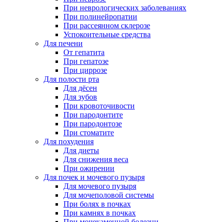
При неврологических заболеваниях
При полинейропатии
При рассеянном склерозе
Успокоительные средства
Для печени
От гепатита
При гепатозе
При циррозе
Для полости рта
Для дёсен
Для зубов
При кровоточивости
При пародонтите
При пародонтозе
При стоматите
Для похудения
Для диеты
Для снижения веса
При ожирении
Для почек и мочевого пузыря
Для мочевого пузыря
Для мочеполовой системы
При болях в почках
При камнях в почках
При мочекаменной болезни