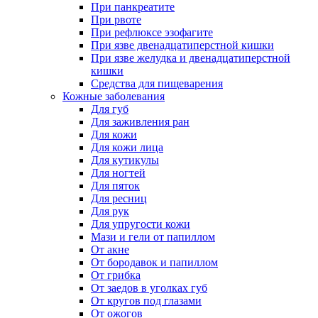
При панкреатите
При рвоте
При рефлюксе эзофагите
При язве двенадцатиперстной кишки
При язве желудка и двенадцатиперстной
кишки
Средства для пищеварения
Кожные заболевания
Для губ
Для заживления ран
Для кожи
Для кожи лица
Для кутикулы
Для ногтей
Для пяток
Для ресниц
Для рук
Для упругости кожи
Мази и гели от папиллом
От акне
От бородавок и папиллом
От грибка
От заедов в уголках губ
От кругов под глазами
От ожогов