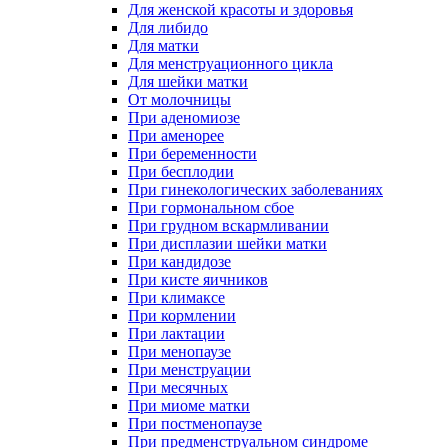
Для женской красоты и здоровья
Для либидо
Для матки
Для менструационного цикла
Для шейки матки
От молочницы
При аденомиозе
При аменорее
При беременности
При бесплодии
При гинекологических заболеваниях
При гормональном сбое
При грудном вскармливании
При дисплазии шейки матки
При кандидозе
При кисте яичников
При климаксе
При кормлении
При лактации
При менопаузе
При менструации
При месячных
При миоме матки
При постменопаузе
При предменструальном синдроме