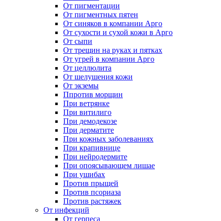
От пигментации
От пигментных пятен
От синяков в компании Арго
От сухости и сухой кожи в Арго
От сыпи
От трещин на руках и пятках
От угрей в компании Арго
От целлюлита
От шелушения кожи
От экземы
Ппротив морщин
При ветрянке
При витилиго
При демодекозе
При дерматите
При кожных заболеваниях
При крапивнице
При нейродермите
При опоясывающем лишае
При ушибах
Против прыщей
Против псориаза
Против растяжек
От инфекций
От герпеса