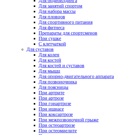
Для бодибилдинга
Для занятий спортом
Для набора массы
Для пловцов
Для спортивного питания
Для фитнеса
Препараты для спортсменов
При сушке
С клетчаткой
Для суставов
Для колен
Для костей
Для костей и суставов
Для мышц
Для опорно-двигательного аппарата
Для позвоночника
Для поясницы
При артрите
При артрозе
При гонартрозе
При ишиасе
При коксартрозе
При межпозвоночной грыже
При остеоартрозе
При остеомиелите