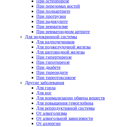
При остеопорозе
При переломах костей
При полиартрите
При протрузии
При радикулите
При ревматизме
При ревматоидном артрите
Для эндокринной системы
Для надпочечников
Для поджелудочной железы
Для щитовидной железы
При гипертиреозе
При гипотиреозе
При диабете
При тиреоидите
При тиреотоксикозе
Другие заболевания
Для горла
Для ног
Для нормализации обмена веществ
Для повышения гемоглобина
Для репродуктивной системы
От алкоголизма
От алкогольной зависимости
От аллергии