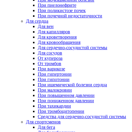
При пиелонефрите
При поликистозе почек
При почечной недостаточности
Для сердца
Для вен
Для капилляров
Для кроветворения
Для кровообращения
Для сердечно-сосудистой системы
Для сосудов
От купероза
От тромбов
При варикозе
При гипертонии
При гипотонии
При ишемической болезни сердца
При малокровии
При повышенном давлении
При пониженном давлении
При тахикардии
При тромбоцитопении
Средства для сердечно-сосудистой системы
Для спортсменов
Для бега