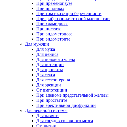
При пременопаузе
При приливах
При токсикозе при беременности
При фиброзно-кистозной мастопатии
При хламидиозе
При цистите
При эндометриозе
При эндометрите
Для мужчин
Для мужа
Для пениса
Для полового члена
Для потенции
Для простаты
Для секса
Для тестостерона
Для эрекции
От импотенции
При аденоме предстательной железы
При простатите
При эректильной дисфункции
Для нервной системы
Для памяти
Для сосудов головного мозга
От апатии