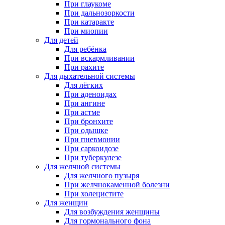
При глаукоме
При дальнозоркости
При катаракте
При миопии
Для детей
Для ребёнка
При вскармливании
При рахите
Для дыхательной системы
Для лёгких
При аденоидах
При ангине
При астме
При бронхите
При одышке
При пневмонии
При саркоидозе
При туберкулезе
Для желчной системы
Для желчного пузыря
При желчнокаменной болезни
При холецистите
Для женщин
Для возбуждения женщины
Для гормонального фона