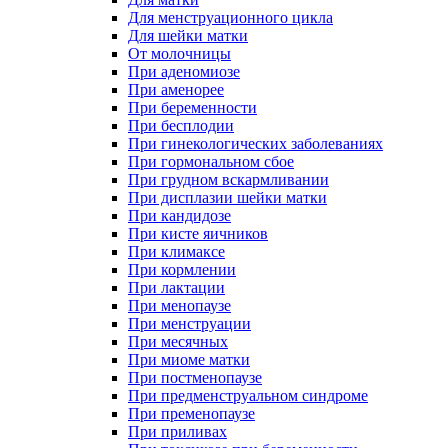
Для менструационного цикла
Для шейки матки
От молочницы
При аденомиозе
При аменорее
При беременности
При бесплодии
При гинекологических заболеваниях
При гормональном сбое
При грудном вскармливании
При дисплазии шейки матки
При кандидозе
При кисте яичников
При климаксе
При кормлении
При лактации
При менопаузе
При менструации
При месячных
При миоме матки
При постменопаузе
При предменструальном синдроме
При пременопаузе
При приливах