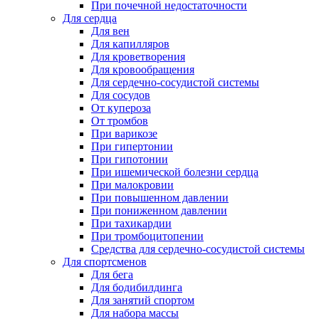
При почечной недостаточности
Для сердца
Для вен
Для капилляров
Для кроветворения
Для кровообращения
Для сердечно-сосудистой системы
Для сосудов
От купероза
От тромбов
При варикозе
При гипертонии
При гипотонии
При ишемической болезни сердца
При малокровии
При повышенном давлении
При пониженном давлении
При тахикардии
При тромбоцитопении
Средства для сердечно-сосудистой системы
Для спортсменов
Для бега
Для бодибилдинга
Для занятий спортом
Для набора массы