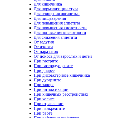
Для кишечника
Для нормализации стула
Для очищения организма
Для пищеварения
Для повышения аппетита
Для повышения кислотности
Для понижения кислотности
Для снижения аппетита
От вздутия
От изжоги
От паразитов
От поноса для взрослых и детей
При гастрите
При гастродуодените
При диарее
При дисбактериозе кишечника
При дуодените
При запоре
При интоксикации
При кишечных расстройствах
При колите
При отравлении
При панкреатите
При рвоте
При рефлюксе эзофагите