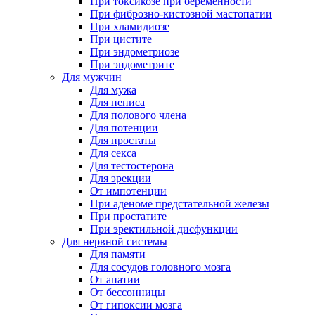
При токсикозе при беременности
При фиброзно-кистозной мастопатии
При хламидиозе
При цистите
При эндометриозе
При эндометрите
Для мужчин
Для мужа
Для пениса
Для полового члена
Для потенции
Для простаты
Для секса
Для тестостерона
Для эрекции
От импотенции
При аденоме предстательной железы
При простатите
При эректильной дисфункции
Для нервной системы
Для памяти
Для сосудов головного мозга
От апатии
От бессонницы
От гипоксии мозга