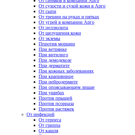
От синяков в компании Арго
От сухости и сухой кожи в Арго
От сыпи
От трещин на руках и пятках
От угрей в компании Арго
От целлюлита
От шелушения кожи
От экземы
Ппротив морщин
При ветрянке
При витилиго
При демодекозе
При дерматите
При кожных заболеваниях
При крапивнице
При нейродермите
При опоясывающем лишае
При ушибах
Против прыщей
Против псориаза
Против растяжек
От инфекций
От герпеса
От гриппа
От кашля