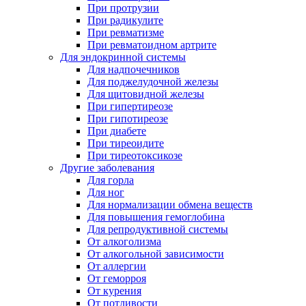
При протрузии
При радикулите
При ревматизме
При ревматоидном артрите
Для эндокринной системы
Для надпочечников
Для поджелудочной железы
Для щитовидной железы
При гипертиреозе
При гипотиреозе
При диабете
При тиреоидите
При тиреотоксикозе
Другие заболевания
Для горла
Для ног
Для нормализации обмена веществ
Для повышения гемоглобина
Для репродуктивной системы
От алкоголизма
От алкогольной зависимости
От аллергии
От геморроя
От курения
От потливости