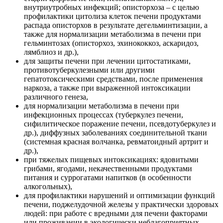
внутриутробных инфекций; описторхоза – с целью
профилактики цитолиза клеток печени продуктами
распада описторхов в результате дегельминтизации, а
также для нормализации метаболизма в печени при
гельминтозах (описторхоз, эхинококкоз, аскаридоз,
лямблиоз и др.),
для защиты печени при лечении цитостатиками,
противотуберкулезными или другими
гепатотоксическими средствами, после применения
наркоза, а также при выраженной интоксикации
различного генеза,
для нормализации метаболизма в печени при
инфекционных процессах (туберкулез печени,
сифилитическое поражение печени, псевдотуберкулез и
др.), диффузных заболеваниях соединительной ткани
(системная красная волчанка, ревматоидный артрит и
др.),
при тяжелых пищевых интоксикациях: ядовитыми
грибами, ягодами, некачественными продуктами
питания и суррогатами напитков (в особенности
алкогольных),
для профилактики нарушений и оптимизации функций
печени, поджелудочной железы у практически здоровых
людей: при работе с вредными для печени факторами
или проживании в экологически неблагоприятных