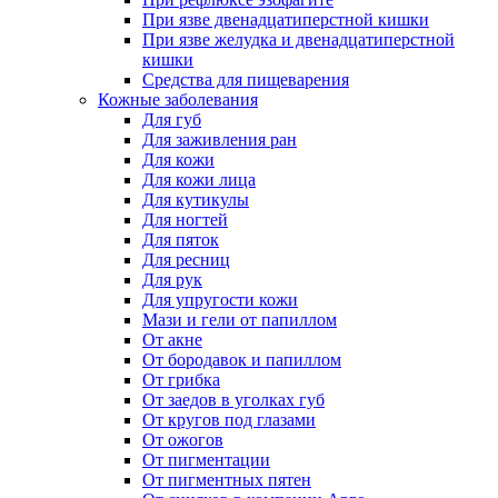
При язве двенадцатиперстной кишки
При язве желудка и двенадцатиперстной
кишки
Средства для пищеварения
Кожные заболевания
Для губ
Для заживления ран
Для кожи
Для кожи лица
Для кутикулы
Для ногтей
Для пяток
Для ресниц
Для рук
Для упругости кожи
Мази и гели от папиллом
От акне
От бородавок и папиллом
От грибка
От заедов в уголках губ
От кругов под глазами
От ожогов
От пигментации
От пигментных пятен