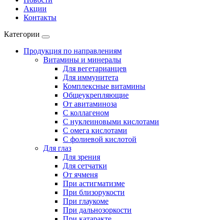
Акции
Контакты
Категории
Продукция по направлениям
Витамины и минералы
Для вегетарианцев
Для иммунитета
Комплексные витамины
Общеукрепляющие
От авитаминоза
С коллагеном
С нуклеиновыми кислотами
С омега кислотами
С фолиевой кислотой
Для глаз
Для зрения
Для сетчатки
От ячменя
При астигматизме
При близорукости
При глаукоме
При дальнозоркости
При катаракте