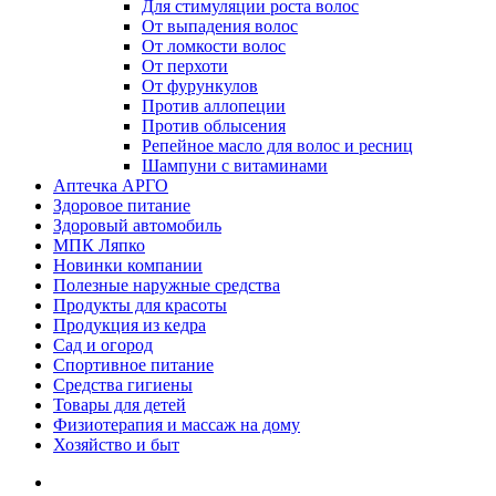
Для стимуляции роста волос
От выпадения волос
От ломкости волос
От перхоти
От фурункулов
Против аллопеции
Против облысения
Репейное масло для волос и ресниц
Шампуни с витаминами
Аптечка АРГО
Здоровое питание
Здоровый автомобиль
МПК Ляпко
Новинки компании
Полезные наружные средства
Продукты для красоты
Продукция из кедра
Сад и огород
Спортивное питание
Средства гигиены
Товары для детей
Физиотерапия и массаж на дому
Хозяйство и быт