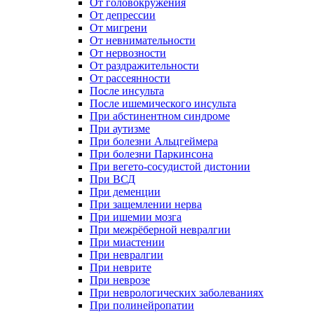
От головокружения
От депрессии
От мигрени
От невнимательности
От нервозности
От раздражительности
От рассеянности
После инсульта
После ишемического инсульта
При абстинентном синдроме
При аутизме
При болезни Альцгеймера
При болезни Паркинсона
При вегето-сосудистой дистонии
При ВСД
При деменции
При защемлении нерва
При ишемии мозга
При межрёберной невралгии
При миастении
При невралгии
При неврите
При неврозе
При неврологических заболеваниях
При полинейропатии