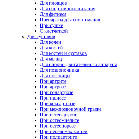
Для пловцов
Для спортивного питания
Для фитнеса
Препараты для спортсменов
При сушке
С клетчаткой
Для суставов
Для колен
Для костей
Для костей и суставов
Для мышц
Для опорно-двигательного аппарата
Для позвоночника
Для поясницы
При артрите
При артрозе
При гонартрозе
При ишиасе
При коксартрозе
При межпозвоночной грыже
При остеоартрозе
При остеомиелите
При остеопорозе
При переломах костей
При полиартрите