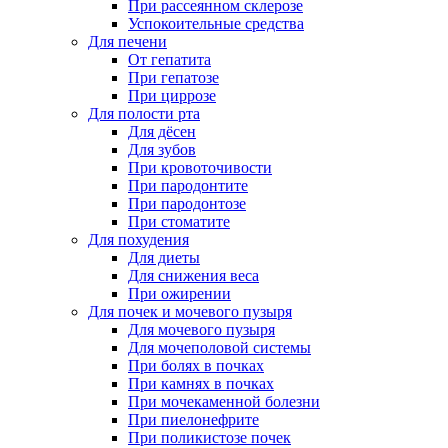
При рассеянном склерозе
Успокоительные средства
Для печени
От гепатита
При гепатозе
При циррозе
Для полости рта
Для дёсен
Для зубов
При кровоточивости
При пародонтите
При пародонтозе
При стоматите
Для похудения
Для диеты
Для снижения веса
При ожирении
Для почек и мочевого пузыря
Для мочевого пузыря
Для мочеполовой системы
При болях в почках
При камнях в почках
При мочекаменной болезни
При пиелонефрите
При поликистозе почек