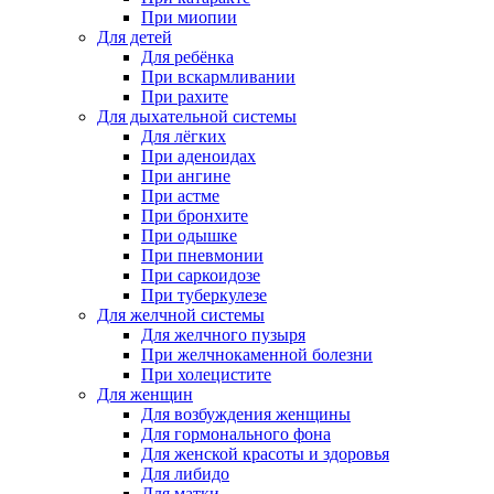
При миопии
Для детей
Для ребёнка
При вскармливании
При рахите
Для дыхательной системы
Для лёгких
При аденоидах
При ангине
При астме
При бронхите
При одышке
При пневмонии
При саркоидозе
При туберкулезе
Для желчной системы
Для желчного пузыря
При желчнокаменной болезни
При холецистите
Для женщин
Для возбуждения женщины
Для гормонального фона
Для женской красоты и здоровья
Для либидо
Для матки