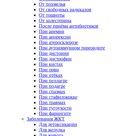
От похмелья
От свободных радикалов
От тошноты
От холестерина
После приёма антибиотиков
При анемии
При анорексии
При атеросклерозе
При аутоиммунном тиреоидите
При дистонии
При дистрофии
При кистах
При орви
При отёках
При пеллагре
При подагре
При спазмах
При стафилококке
При травмах
При тугоухости
При фарингите
Заболевания ЖКТ
Для детоксикации
Для желудка
Для живота