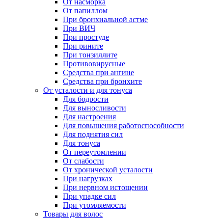
От насморка
От папиллом
При бронхиальной астме
При ВИЧ
При простуде
При рините
При тонзиллите
Противовирусные
Средства при ангине
Средства при бронхите
От усталости и для тонуса
Для бодрости
Для выносливости
Для настроения
Для повышения работоспособности
Для поднятия сил
Для тонуса
От переутомлении
От слабости
От хронической усталости
При нагрузках
При нервном истощении
При упадке сил
При утомляемости
Товары для волос