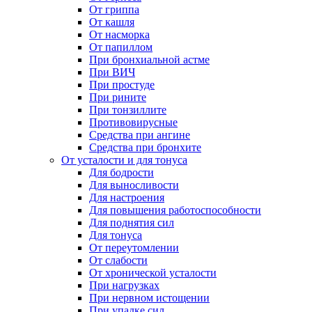
От гриппа
От кашля
От насморка
От папиллом
При бронхиальной астме
При ВИЧ
При простуде
При рините
При тонзиллите
Противовирусные
Средства при ангине
Средства при бронхите
От усталости и для тонуса
Для бодрости
Для выносливости
Для настроения
Для повышения работоспособности
Для поднятия сил
Для тонуса
От переутомлении
От слабости
От хронической усталости
При нагрузках
При нервном истощении
При упадке сил