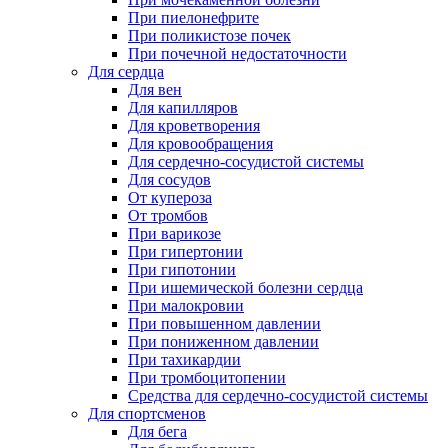
При пиелонефрите
При поликистозе почек
При почечной недостаточности
Для сердца
Для вен
Для капилляров
Для кроветворения
Для кровообращения
Для сердечно-сосудистой системы
Для сосудов
От купероза
От тромбов
При варикозе
При гипертонии
При гипотонии
При ишемической болезни сердца
При малокровии
При повышенном давлении
При пониженном давлении
При тахикардии
При тромбоцитопении
Средства для сердечно-сосудистой системы
Для спортсменов
Для бега