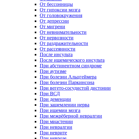
От бессонницы
От гипоксии мозга
От головокружения
От депрессии
От мигрени
От невнимательности
От нервозности
От раздражительности
От рассеянности
После инсульта
После ишемического инсульта
При абстинентном синдроме
При аутизме
При болезни Альцгеймера
При болезни Паркинсона
При вегето-сосудистой дистонии
При ВСД
При деменции
При защемлении нерва
При ишемии мозга
При межрёберной невралгии
При миастении
При невралгии
При неврите
При неврозе