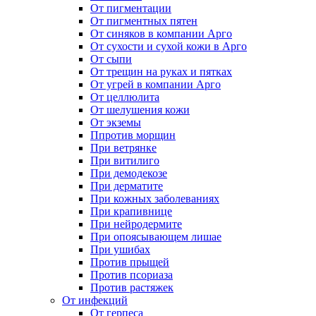
От пигментации
От пигментных пятен
От синяков в компании Арго
От сухости и сухой кожи в Арго
От сыпи
От трещин на руках и пятках
От угрей в компании Арго
От целлюлита
От шелушения кожи
От экземы
Ппротив морщин
При ветрянке
При витилиго
При демодекозе
При дерматите
При кожных заболеваниях
При крапивнице
При нейродермите
При опоясывающем лишае
При ушибах
Против прыщей
Против псориаза
Против растяжек
От инфекций
От герпеса