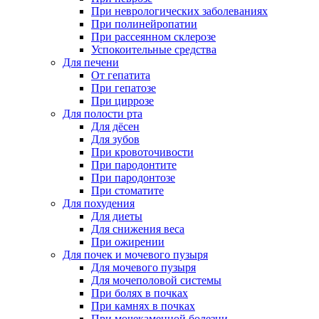
При неврологических заболеваниях
При полинейропатии
При рассеянном склерозе
Успокоительные средства
Для печени
От гепатита
При гепатозе
При циррозе
Для полости рта
Для дёсен
Для зубов
При кровоточивости
При пародонтите
При пародонтозе
При стоматите
Для похудения
Для диеты
Для снижения веса
При ожирении
Для почек и мочевого пузыря
Для мочевого пузыря
Для мочеполовой системы
При болях в почках
При камнях в почках
При мочекаменной болезни