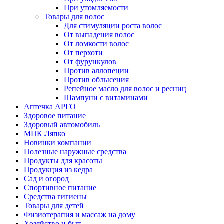
При утомляемости
Товары для волос
Для стимуляции роста волос
От выпадения волос
От ломкости волос
От перхоти
От фурункулов
Против аллопеции
Против облысения
Репейное масло для волос и ресниц
Шампуни с витаминами
Аптечка АРГО
Здоровое питание
Здоровый автомобиль
МПК Ляпко
Новинки компании
Полезные наружные средства
Продукты для красоты
Продукция из кедра
Сад и огород
Спортивное питание
Средства гигиены
Товары для детей
Физиотерапия и массаж на дому
Хозяйство и быт