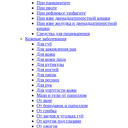
При панкреатите
При рвоте
При рефлюксе эзофагите
При язве двенадцатиперстной кишки
При язве желудка и двенадцатиперстной
кишки
Средства для пищеварения
Кожные заболевания
Для губ
Для заживления ран
Для кожи
Для кожи лица
Для кутикулы
Для ногтей
Для пяток
Для ресниц
Для рук
Для упругости кожи
Мази и гели от папиллом
От акне
От бородавок и папиллом
От грибка
От заедов в уголках губ
От кругов под глазами
От ожогов