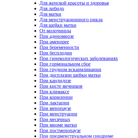
Для женской красоты и здоровья
Для либидо
Для матки
Для менструационного цикла
Для шейки матки
От молочницы
При аденомиозе
При аменорее
При беременности
При бесплодии
При гинекологических заболеваниях
При гормональном сбое
При грудном вскармливании
При дисплазии шейки матки
При кандидозе
При кисте яичников
При климаксе
При кормлении
При лактации
При менопаузе
При менструации
При месячных
При миоме матки
При постменопаузе
При предменструальном синдроме