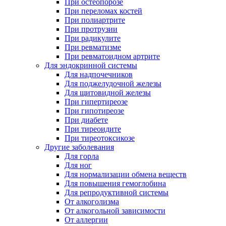
При остеопорозе
При переломах костей
При полиартрите
При протрузии
При радикулите
При ревматизме
При ревматоидном артрите
Для эндокринной системы
Для надпочечников
Для поджелудочной железы
Для щитовидной железы
При гипертиреозе
При гипотиреозе
При диабете
При тиреоидите
При тиреотоксикозе
Другие заболевания
Для горла
Для ног
Для нормализации обмена веществ
Для повышения гемоглобина
Для репродуктивной системы
От алкоголизма
От алкогольной зависимости
От аллергии