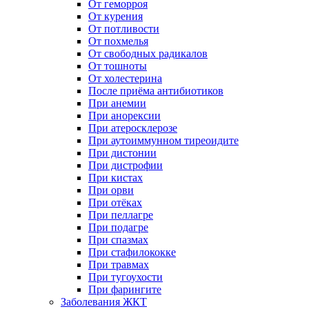
От геморроя
От курения
От потливости
От похмелья
От свободных радикалов
От тошноты
От холестерина
После приёма антибиотиков
При анемии
При анорексии
При атеросклерозе
При аутоиммунном тиреоидите
При дистонии
При дистрофии
При кистах
При орви
При отёках
При пеллагре
При подагре
При спазмах
При стафилококке
При травмах
При тугоухости
При фарингите
Заболевания ЖКТ