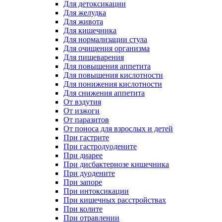
Для детоксикации
Для желудка
Для живота
Для кишечника
Для нормализации стула
Для очищения организма
Для пищеварения
Для повышения аппетита
Для повышения кислотности
Для понижения кислотности
Для снижения аппетита
От вздутия
От изжоги
От паразитов
От поноса для взрослых и детей
При гастрите
При гастродуодените
При диарее
При дисбактериозе кишечника
При дуодените
При запоре
При интоксикации
При кишечных расстройствах
При колите
При отравлении