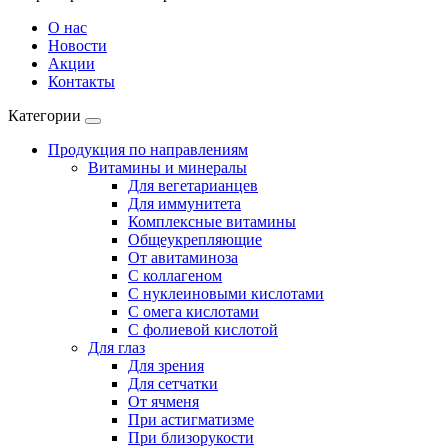
О нас
Новости
Акции
Контакты
Категории
Продукция по направлениям
Витамины и минералы
Для вегетарианцев
Для иммунитета
Комплексные витамины
Общеукрепляющие
От авитаминоза
С коллагеном
С нуклеиновыми кислотами
С омега кислотами
С фолиевой кислотой
Для глаз
Для зрения
Для сетчатки
От ячменя
При астигматизме
При близорукости