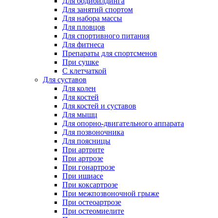
Для бодибилдинга
Для занятий спортом
Для набора массы
Для пловцов
Для спортивного питания
Для фитнеса
Препараты для спортсменов
При сушке
С клетчаткой
Для суставов
Для колен
Для костей
Для костей и суставов
Для мышц
Для опорно-двигательного аппарата
Для позвоночника
Для поясницы
При артрите
При артрозе
При гонартрозе
При ишиасе
При коксартрозе
При межпозвоночной грыже
При остеоартрозе
При остеомиелите