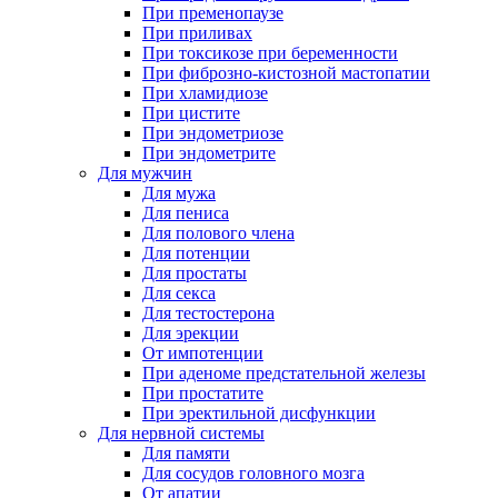
При пременопаузе
При приливах
При токсикозе при беременности
При фиброзно-кистозной мастопатии
При хламидиозе
При цистите
При эндометриозе
При эндометрите
Для мужчин
Для мужа
Для пениса
Для полового члена
Для потенции
Для простаты
Для секса
Для тестостерона
Для эрекции
От импотенции
При аденоме предстательной железы
При простатите
При эректильной дисфункции
Для нервной системы
Для памяти
Для сосудов головного мозга
От апатии