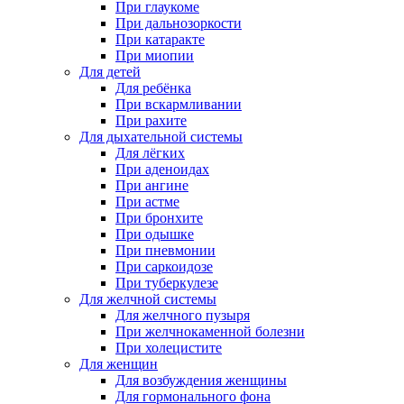
При глаукоме
При дальнозоркости
При катаракте
При миопии
Для детей
Для ребёнка
При вскармливании
При рахите
Для дыхательной системы
Для лёгких
При аденоидах
При ангине
При астме
При бронхите
При одышке
При пневмонии
При саркоидозе
При туберкулезе
Для желчной системы
Для желчного пузыря
При желчнокаменной болезни
При холецистите
Для женщин
Для возбуждения женщины
Для гормонального фона