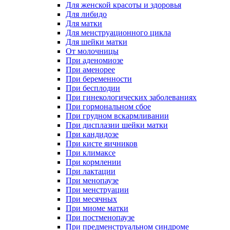
Для женской красоты и здоровья
Для либидо
Для матки
Для менструационного цикла
Для шейки матки
От молочницы
При аденомиозе
При аменорее
При беременности
При бесплодии
При гинекологических заболеваниях
При гормональном сбое
При грудном вскармливании
При дисплазии шейки матки
При кандидозе
При кисте яичников
При климаксе
При кормлении
При лактации
При менопаузе
При менструации
При месячных
При миоме матки
При постменопаузе
При предменструальном синдроме