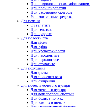
При неврологических заболеваниях
При полинейропатии
При рассеянном склерозе
Успокоительные средства
Для печени
От гепатита
При гепатозе
При циррозе
Для полости рта
Для дёсен
Для зубов
При кровоточивости
При пародонтите
При пародонтозе
При стоматите
Для похудения
Для диеты
Для снижения веса
При ожирении
Для почек и мочевого пузыря
Для мочевого пузыря
Для мочеполовой системы
При болях в почках
При камнях в почках
При мочекаменной болезни