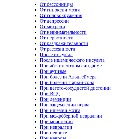
От бессонницы
От гипоксии мозга
От головокружения
От депрессии
От мигрени
От невнимательности
От нервозности
От раздражительности
От рассеянности
После инсульта
После ишемического инсульта
При абстинентном синдроме
При аутизме
При болезни Альцгеймера
При болезни Паркинсона
При вегето-сосудистой дистонии
При ВСД
При деменции
При защемлении нерва
При ишемии мозга
При межрёберной невралгии
При миастении
При невралгии
При неврите
При неврозе