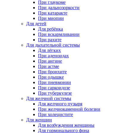
При глаукоме
При дальнозоркости
При катаракте
При миопии
Для детей
Для ребёнка
При вскармливании
При рахите
Для дыхательной системы
Для лёгких
При аденоидах
При ангине
При астме
При бронхите
При одышке
При пневмонии
При саркоидозе
При туберкулезе
Для желчной системы
Для желчного пузыря
При желчнокаменной болезни
При холецистите
Для женщин
Для возбуждения женщины
Для гормонального фона