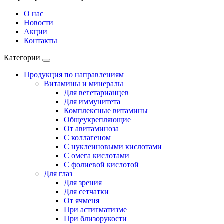
О нас
Новости
Акции
Контакты
Категории
Продукция по направлениям
Витамины и минералы
Для вегетарианцев
Для иммунитета
Комплексные витамины
Общеукрепляющие
От авитаминоза
С коллагеном
С нуклеиновыми кислотами
С омега кислотами
С фолиевой кислотой
Для глаз
Для зрения
Для сетчатки
От ячменя
При астигматизме
При близорукости