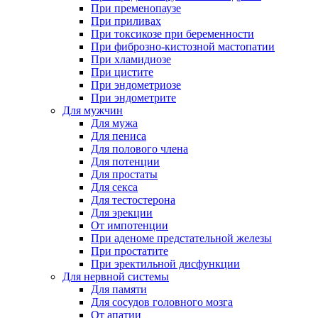
При пременопаузе
При приливах
При токсикозе при беременности
При фиброзно-кистозной мастопатии
При хламидиозе
При цистите
При эндометриозе
При эндометрите
Для мужчин
Для мужа
Для пениса
Для полового члена
Для потенции
Для простаты
Для секса
Для тестостерона
Для эрекции
От импотенции
При аденоме предстательной железы
При простатите
При эректильной дисфункции
Для нервной системы
Для памяти
Для сосудов головного мозга
От апатии