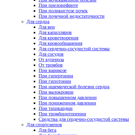
При пиелонефрите
При поликистозе почек
При почечной недостаточности
Для сердца
Для вен
Для капилляров
Для кроветворения
Для кровообращения
Для сердечно-сосудистой системы
Для сосудов
От купероза
От тромбов
При варикозе
При гипертонии
При гипотонии
При ишемической болезни сердца
При малокровии
При повышенном давлении
При пониженном давлении
При тахикардии
При тромбоцитопении
Средства для сердечно-сосудистой системы
Для спортсменов
Для бега