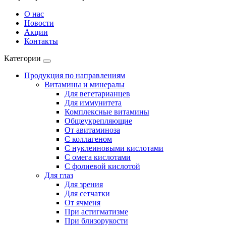
О нас
Новости
Акции
Контакты
Категории
Продукция по направлениям
Витамины и минералы
Для вегетарианцев
Для иммунитета
Комплексные витамины
Общеукрепляющие
От авитаминоза
С коллагеном
С нуклеиновыми кислотами
С омега кислотами
С фолиевой кислотой
Для глаз
Для зрения
Для сетчатки
От ячменя
При астигматизме
При близорукости