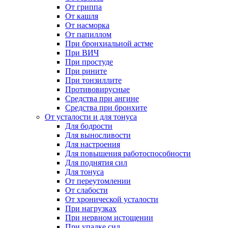
От гриппа
От кашля
От насморка
От папиллом
При бронхиальной астме
При ВИЧ
При простуде
При рините
При тонзиллите
Противовирусные
Средства при ангине
Средства при бронхите
От усталости и для тонуса
Для бодрости
Для выносливости
Для настроения
Для повышения работоспособности
Для поднятия сил
Для тонуса
От переутомлении
От слабости
От хронической усталости
При нагрузках
При нервном истощении
При упадке сил