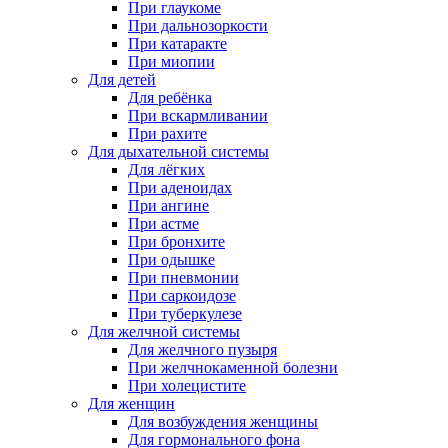
При глаукоме
При дальнозоркости
При катаракте
При миопии
Для детей
Для ребёнка
При вскармливании
При рахите
Для дыхательной системы
Для лёгких
При аденоидах
При ангине
При астме
При бронхите
При одышке
При пневмонии
При саркоидозе
При туберкулезе
Для желчной системы
Для желчного пузыря
При желчнокаменной болезни
При холецистите
Для женщин
Для возбуждения женщины
Для гормонального фона