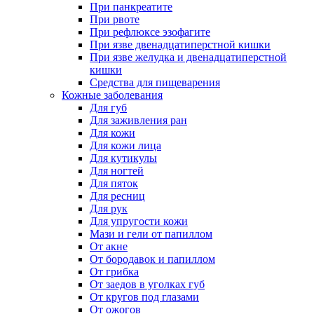
При панкреатите
При рвоте
При рефлюксе эзофагите
При язве двенадцатиперстной кишки
При язве желудка и двенадцатиперстной
кишки
Средства для пищеварения
Кожные заболевания
Для губ
Для заживления ран
Для кожи
Для кожи лица
Для кутикулы
Для ногтей
Для пяток
Для ресниц
Для рук
Для упругости кожи
Мази и гели от папиллом
От акне
От бородавок и папиллом
От грибка
От заедов в уголках губ
От кругов под глазами
От ожогов