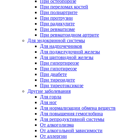
При остеопорозе
При переломах костей
При полиартрите
При протрузии
При радикулите
При ревматизме
При ревматоидном артрите
Для эндокринной системы
Для надпочечников
Для поджелудочной железы
Для щитовидной железы
При гипертиреозе
При гипотиреозе
При диабете
При тиреоидите
При тиреотоксикозе
Другие заболевания
Для горла
Для ног
Для нормализации обмена веществ
Для повышения гемоглобина
Для репродуктивной системы
От алкоголизма
От алкогольной зависимости
От аллергии