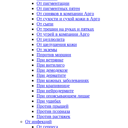
От пигментации
От пигментных пятен
От синяков в компании Арго
От сухости и сухой кожи в Арго
От сыпи
От трещин на руках и пятках
От угрей в компании Арго
От целлюлита
От шелушения кожи
От экземы
Ппротив морщин
При ветрянке
При витилиго
При демодекозе
При дерматите
При кожных заболеваниях
При крапивнице
При нейродермите
При опоясывающем лишае
При ушибах
Против прыщей
Против псориаза
Против растяжек
От инфекций
От герпеса