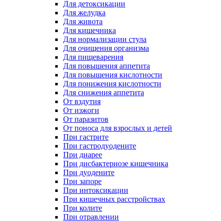
Для детоксикации
Для желудка
Для живота
Для кишечника
Для нормализации стула
Для очищения организма
Для пищеварения
Для повышения аппетита
Для повышения кислотности
Для понижения кислотности
Для снижения аппетита
От вздутия
От изжоги
От паразитов
От поноса для взрослых и детей
При гастрите
При гастродуодените
При диарее
При дисбактериозе кишечника
При дуодените
При запоре
При интоксикации
При кишечных расстройствах
При колите
При отравлении