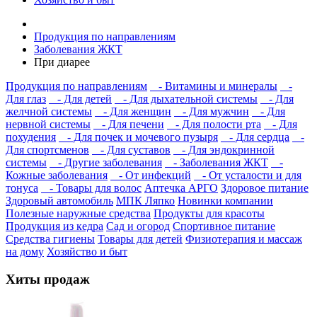
Продукция по направлениям
Заболевания ЖКТ
При диарее
Продукция по направлениям
- Витамины и минералы
-
Для глаз
- Для детей
- Для дыхательной системы
- Для
желчной системы
- Для женщин
- Для мужчин
- Для
нервной системы
- Для печени
- Для полости рта
- Для
похудения
- Для почек и мочевого пузыря
- Для сердца
-
Для спортсменов
- Для суставов
- Для эндокринной
системы
- Другие заболевания
- Заболевания ЖКТ
-
Кожные заболевания
- От инфекций
- От усталости и для
тонуса
- Товары для волос
Аптечка АРГО
Здоровое питание
Здоровый автомобиль
МПК Ляпко
Новинки компании
Полезные наружные средства
Продукты для красоты
Продукция из кедра
Сад и огород
Спортивное питание
Средства гигиены
Товары для детей
Физиотерапия и массаж
на дому
Хозяйство и быт
Хиты продаж