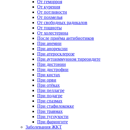
От геморроя
От курения
От потливости
От похмелья
От свободных радикалов
От тошноты
От холестерина
После приёма антибиотиков
При анемии
При анорексии
При атеросклерозе
При аутоиммунном тиреоидите
При дистонии
При дистрофии
При кистах
При орви
При отёках
При пеллагре
При подагре
При спазмах
При стафилококке
При травмах
При тугоухости
При фарингите
Заболевания ЖКТ