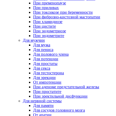
При пременопаузе
При приливах
При токсикозе при беременности
При фиброзно-кистозной мастопатии
При хламидиозе
При цистите
При эндометриозе
При эндометрите
Для мужчин
Для мужа
Для пениса
Для полового члена
Для потенции
Для простаты
Для секса
Для тестостерона
Для эрекции
От импотенции
При аденоме предстательной железы
При простатите
При эректильной дисфункции
Для нервной системы
Для памяти
Для сосудов головного мозга
От апатии