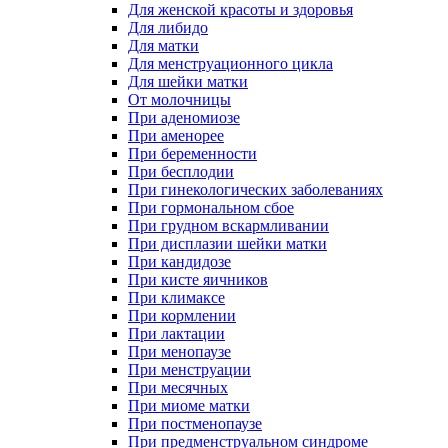
Для женской красоты и здоровья
Для либидо
Для матки
Для менструационного цикла
Для шейки матки
От молочницы
При аденомиозе
При аменорее
При беременности
При бесплодии
При гинекологических заболеваниях
При гормональном сбое
При грудном вскармливании
При дисплазии шейки матки
При кандидозе
При кисте яичников
При климаксе
При кормлении
При лактации
При менопаузе
При менструации
При месячных
При миоме матки
При постменопаузе
При предменструальном синдроме