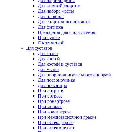
Для бодибилдинга
Для занятий спортом
Для набора массы
Для пловцов
Для спортивного питания
Для фитнеса
Препараты для спортсменов
При сушке
С клетчаткой
Для суставов
Для колен
Для костей
Для костей и суставов
Для мышц
Для опорно-двигательного аппарата
Для позвоночника
Для поясницы
При артрите
При артрозе
При гонартрозе
При ишиасе
При коксартрозе
При межпозвоночной грыже
При остеоартрозе
При остеомиелите