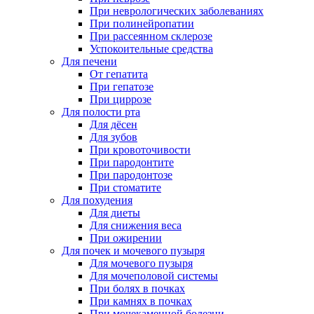
При неврологических заболеваниях
При полинейропатии
При рассеянном склерозе
Успокоительные средства
Для печени
От гепатита
При гепатозе
При циррозе
Для полости рта
Для дёсен
Для зубов
При кровоточивости
При пародонтите
При пародонтозе
При стоматите
Для похудения
Для диеты
Для снижения веса
При ожирении
Для почек и мочевого пузыря
Для мочевого пузыря
Для мочеполовой системы
При болях в почках
При камнях в почках
При мочекаменной болезни