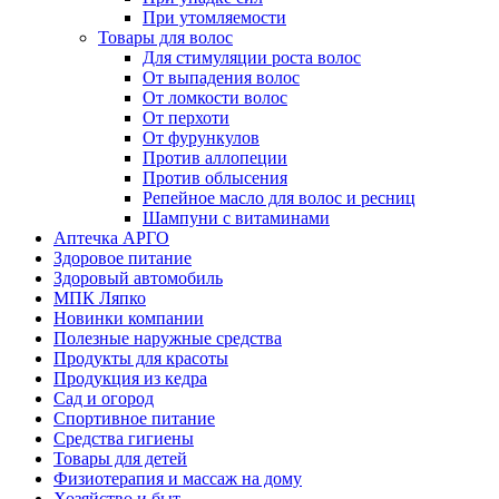
При утомляемости
Товары для волос
Для стимуляции роста волос
От выпадения волос
От ломкости волос
От перхоти
От фурункулов
Против аллопеции
Против облысения
Репейное масло для волос и ресниц
Шампуни с витаминами
Аптечка АРГО
Здоровое питание
Здоровый автомобиль
МПК Ляпко
Новинки компании
Полезные наружные средства
Продукты для красоты
Продукция из кедра
Сад и огород
Спортивное питание
Средства гигиены
Товары для детей
Физиотерапия и массаж на дому
Хозяйство и быт