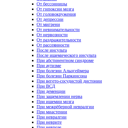
От бессонницы
От гипоксии мозга
От головокружения
От депрессии
От мигрени
От невнимательности
От нервозности
От раздражительности
От рассеянности
После инсульта
После ишемического инсульта
При абстинентном синдроме
При аутизме
При болезни Альцгеймера
При болезни Паркинсона
При вегето-сосудистой дистонии
При ВСД
При деменции
При защемлении нерва
При ишемии мозга
При межрёберной невралгии
При миастении
При невралгии
При неврите
При неврозе