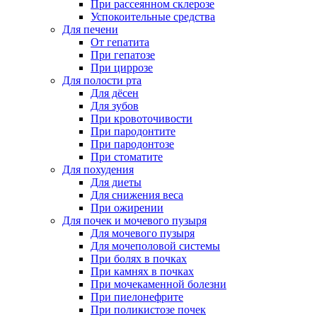
При рассеянном склерозе
Успокоительные средства
Для печени
От гепатита
При гепатозе
При циррозе
Для полости рта
Для дёсен
Для зубов
При кровоточивости
При пародонтите
При пародонтозе
При стоматите
Для похудения
Для диеты
Для снижения веса
При ожирении
Для почек и мочевого пузыря
Для мочевого пузыря
Для мочеполовой системы
При болях в почках
При камнях в почках
При мочекаменной болезни
При пиелонефрите
При поликистозе почек