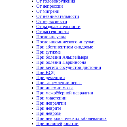
От головокружения
От депрессии
От мигрени
От невнимательности
От нервозности
От раздражительности
От рассеянности
После инсульта
После ишемического инсульта
При абстинентном синдроме
При аутизме
При болезни Альцгеймера
При болезни Паркинсона
При вегето-сосудистой дистонии
При ВСД
При деменции
При защемлении нерва
При ишемии мозга
При межрёберной невралгии
При миастении
При невралгии
При неврите
При неврозе
При неврологических заболеваниях
При полинейропатии