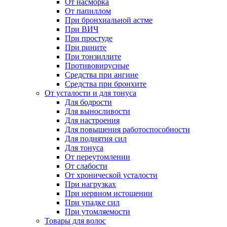
От насморка
От папиллом
При бронхиальной астме
При ВИЧ
При простуде
При рините
При тонзиллите
Противовирусные
Средства при ангине
Средства при бронхите
От усталости и для тонуса
Для бодрости
Для выносливости
Для настроения
Для повышения работоспособности
Для поднятия сил
Для тонуса
От переутомлении
От слабости
От хронической усталости
При нагрузках
При нервном истощении
При упадке сил
При утомляемости
Товары для волос