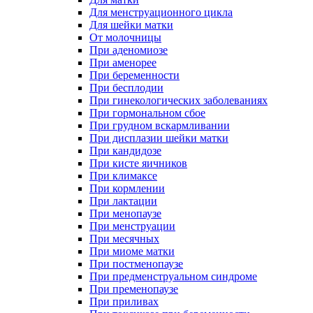
Для менструационного цикла
Для шейки матки
От молочницы
При аденомиозе
При аменорее
При беременности
При бесплодии
При гинекологических заболеваниях
При гормональном сбое
При грудном вскармливании
При дисплазии шейки матки
При кандидозе
При кисте яичников
При климаксе
При кормлении
При лактации
При менопаузе
При менструации
При месячных
При миоме матки
При постменопаузе
При предменструальном синдроме
При пременопаузе
При приливах