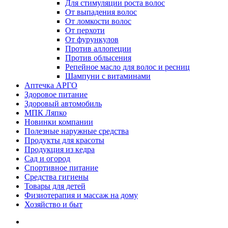
Для стимуляции роста волос
От выпадения волос
От ломкости волос
От перхоти
От фурункулов
Против аллопеции
Против облысения
Репейное масло для волос и ресниц
Шампуни с витаминами
Аптечка АРГО
Здоровое питание
Здоровый автомобиль
МПК Ляпко
Новинки компании
Полезные наружные средства
Продукты для красоты
Продукция из кедра
Сад и огород
Спортивное питание
Средства гигиены
Товары для детей
Физиотерапия и массаж на дому
Хозяйство и быт