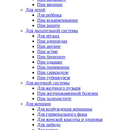
При миопии
Для детей
Для ребёнка
При вскармливании
При рахите
Для дыхательной системы
Для лёгких
При аденоидах
При ангине
При астме
При бронхите
При одышке
При пневмонии
При саркоидозе
При туберкулезе
Для желчной системы
Для желчного пузыря
При желчнокаменной болезни
При холецистите
Для женщин
Для возбуждения женщины
Для гормонального фона
Для женской красоты и здоровья
Для либидо
Для матки