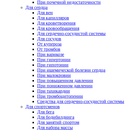
При почечной недостаточности
Для сердца
Для вен
Для капилляров
Для кроветворения
Для кровообращения
Для сердечно-сосудистой системы
Для сосудов
От купероза
От тромбов
При варикозе
При гипертонии
При гипотонии
При ишемической болезни сердца
При малокровии
При повышенном давлении
При пониженном давлении
При тахикардии
При тромбоцитопении
Средства для сердечно-сосудистой системы
Для спортсменов
Для бега
Для бодибилдинга
Для занятий спортом
Для набора массы