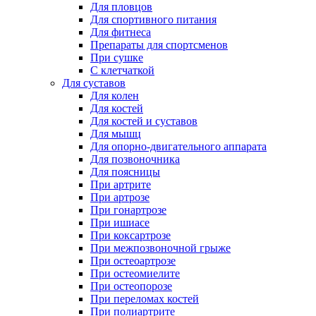
Для пловцов
Для спортивного питания
Для фитнеса
Препараты для спортсменов
При сушке
С клетчаткой
Для суставов
Для колен
Для костей
Для костей и суставов
Для мышц
Для опорно-двигательного аппарата
Для позвоночника
Для поясницы
При артрите
При артрозе
При гонартрозе
При ишиасе
При коксартрозе
При межпозвоночной грыже
При остеоартрозе
При остеомиелите
При остеопорозе
При переломах костей
При полиартрите