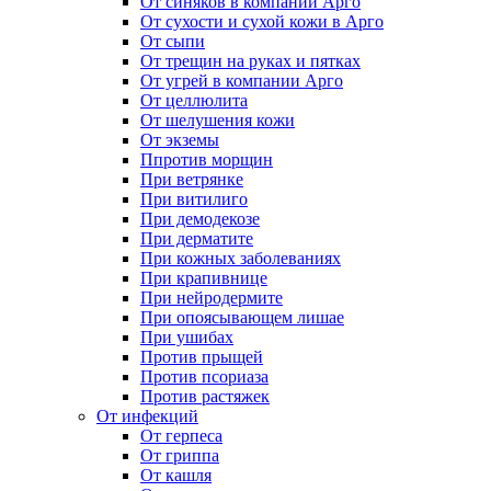
От синяков в компании Арго
От сухости и сухой кожи в Арго
От сыпи
От трещин на руках и пятках
От угрей в компании Арго
От целлюлита
От шелушения кожи
От экземы
Ппротив морщин
При ветрянке
При витилиго
При демодекозе
При дерматите
При кожных заболеваниях
При крапивнице
При нейродермите
При опоясывающем лишае
При ушибах
Против прыщей
Против псориаза
Против растяжек
От инфекций
От герпеса
От гриппа
От кашля