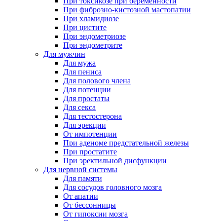
При токсикозе при беременности
При фиброзно-кистозной мастопатии
При хламидиозе
При цистите
При эндометриозе
При эндометрите
Для мужчин
Для мужа
Для пениса
Для полового члена
Для потенции
Для простаты
Для секса
Для тестостерона
Для эрекции
От импотенции
При аденоме предстательной железы
При простатите
При эректильной дисфункции
Для нервной системы
Для памяти
Для сосудов головного мозга
От апатии
От бессонницы
От гипоксии мозга