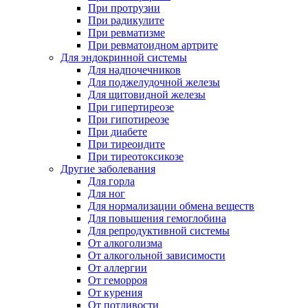
При протрузии
При радикулите
При ревматизме
При ревматоидном артрите
Для эндокринной системы
Для надпочечников
Для поджелудочной железы
Для щитовидной железы
При гипертиреозе
При гипотиреозе
При диабете
При тиреоидите
При тиреотоксикозе
Другие заболевания
Для горла
Для ног
Для нормализации обмена веществ
Для повышения гемоглобина
Для репродуктивной системы
От алкоголизма
От алкогольной зависимости
От аллергии
От геморроя
От курения
От потливости