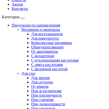
Акции
Контакты
Категории
Продукция по направлениям
Витамины и минералы
Для вегетарианцев
Для иммунитета
Комплексные витамины
Общеукрепляющие
От авитаминоза
С коллагеном
С нуклеиновыми кислотами
С омега кислотами
С фолиевой кислотой
Для глаз
Для зрения
Для сетчатки
От ячменя
При астигматизме
При близорукости
При глаукоме
При дальнозоркости
При катаракте