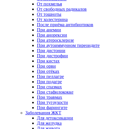
От похмелья
От свободных радикалов
От тошноты
От холестерина
После приёма антибиотиков
При анемии
При анорексии
При атеросклерозе
При аутоиммунном тиреоидите
При дистонии
При дистрофии
При кистах
При орви
При отёках
При пеллагре
При подагре
При спазмах
При стафилококке
При травмах
При тугоухости
При фарингите
Заболевания ЖКТ
Для детоксикации
Для желудка
Для живота