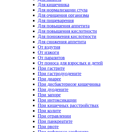
Для кишечника
Для нормализации стула
Для очищения организма
Для пищеварения
Для повышения аппетита
Для повышения кислотности
Для понижения кислотности
Для снижения аппетита
От вздутия
От изжоги
От паразитов
От поноса для взрослых и детей
При гастрите
При гастродуодените
При диарее
При дисбактериозе кишечника
При дуодените
При запоре
При интоксикации
При кишечных расстройствах
При колите
При отравлении
При панкреатите
При рвоте
При рефлюксе эзофагите