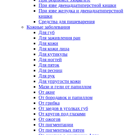
При язве двенадцатиперстной кишки
При язве желудка и двенадцатиперстной
кишки
Средства для пищеварения
Кожные заболевания
Для губ
Для заживления ран
Для кожи
Для кожи лица
Для кутикулы
Для ногтей
Для пяток
Для ресниц
Для рук
Для упругости кожи
Мази и гели от папиллом
От акне
От бородавок и папиллом
От грибка
От заедов в уголках губ
От кругов под глазами
От ожогов
От пигментации
От пигментных пятен