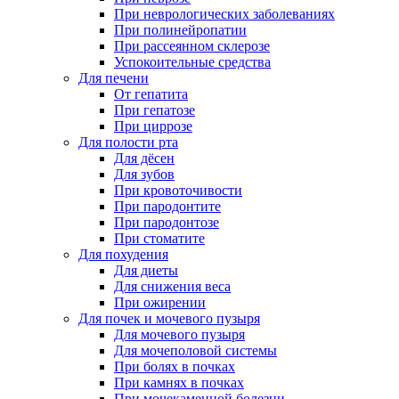
При неврологических заболеваниях
При полинейропатии
При рассеянном склерозе
Успокоительные средства
Для печени
От гепатита
При гепатозе
При циррозе
Для полости рта
Для дёсен
Для зубов
При кровоточивости
При пародонтите
При пародонтозе
При стоматите
Для похудения
Для диеты
Для снижения веса
При ожирении
Для почек и мочевого пузыря
Для мочевого пузыря
Для мочеполовой системы
При болях в почках
При камнях в почках
При мочекаменной болезни