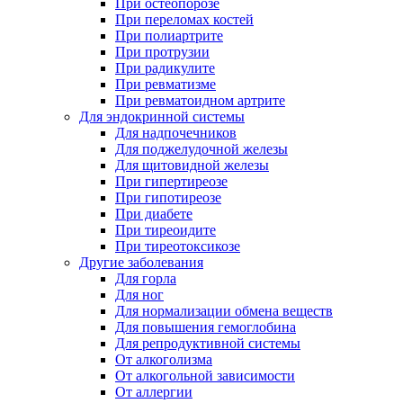
При остеопорозе
При переломах костей
При полиартрите
При протрузии
При радикулите
При ревматизме
При ревматоидном артрите
Для эндокринной системы
Для надпочечников
Для поджелудочной железы
Для щитовидной железы
При гипертиреозе
При гипотиреозе
При диабете
При тиреоидите
При тиреотоксикозе
Другие заболевания
Для горла
Для ног
Для нормализации обмена веществ
Для повышения гемоглобина
Для репродуктивной системы
От алкоголизма
От алкогольной зависимости
От аллергии