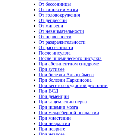
От бессонницы
От гипоксии мозга
От головокружения
От депрессии
От мигрени
От невнимательности
От нервозности
От раздражительности
От рассеянности
После инсульта
После ишемического инсульта
При абстинентном синдроме
При аутизме
При болезни Альцгеймера
При болезни Паркинсона
При вегето-сосудистой дистонии
При ВСД
При деменции
При защемлении нерва
При ишемии мозга
При межрёберной невралгии
При миастении
При невралгии
При неврите
При неврозе