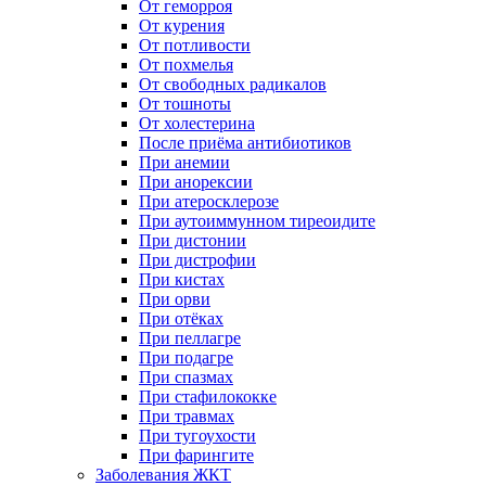
От геморроя
От курения
От потливости
От похмелья
От свободных радикалов
От тошноты
От холестерина
После приёма антибиотиков
При анемии
При анорексии
При атеросклерозе
При аутоиммунном тиреоидите
При дистонии
При дистрофии
При кистах
При орви
При отёках
При пеллагре
При подагре
При спазмах
При стафилококке
При травмах
При тугоухости
При фарингите
Заболевания ЖКТ