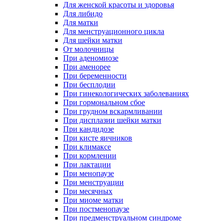
Для женской красоты и здоровья
Для либидо
Для матки
Для менструационного цикла
Для шейки матки
От молочницы
При аденомиозе
При аменорее
При беременности
При бесплодии
При гинекологических заболеваниях
При гормональном сбое
При грудном вскармливании
При дисплазии шейки матки
При кандидозе
При кисте яичников
При климаксе
При кормлении
При лактации
При менопаузе
При менструации
При месячных
При миоме матки
При постменопаузе
При предменструальном синдроме