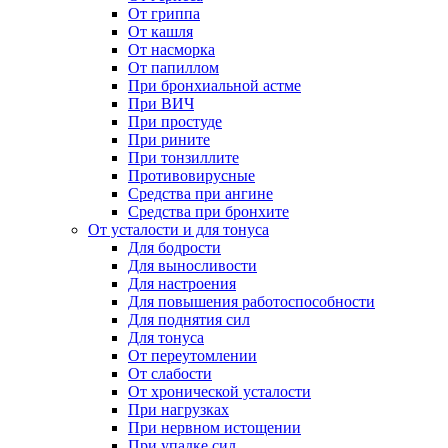
От гриппа
От кашля
От насморка
От папиллом
При бронхиальной астме
При ВИЧ
При простуде
При рините
При тонзиллите
Противовирусные
Средства при ангине
Средства при бронхите
От усталости и для тонуса
Для бодрости
Для выносливости
Для настроения
Для повышения работоспособности
Для поднятия сил
Для тонуса
От переутомлении
От слабости
От хронической усталости
При нагрузках
При нервном истощении
При упадке сил