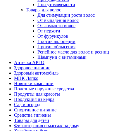
При утомляемости
Товары для волос
Для стимуляции роста волос
От выпадения волос
От ломкости волос
От перхоти
От фурункулов
Против аллопеции
Против облысения
Репейное масло для волос и ресниц
Шампуни с витаминами
Аптечка АРГО
Здоровое питание
Здоровый автомобиль
МПК Ляпко
Новинки компании
Полезные наружные средства
Продукты для красоты
Продукция из кедра
Сад и огород
Спортивное питание
Средства гигиены
Товары для детей
Физиотерапия и массаж на дому
Хозяйство и быт