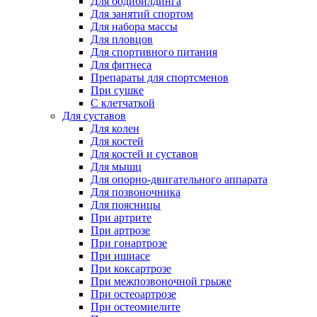
Для бодибилдинга
Для занятий спортом
Для набора массы
Для пловцов
Для спортивного питания
Для фитнеса
Препараты для спортсменов
При сушке
С клетчаткой
Для суставов
Для колен
Для костей
Для костей и суставов
Для мышц
Для опорно-двигательного аппарата
Для позвоночника
Для поясницы
При артрите
При артрозе
При гонартрозе
При ишиасе
При коксартрозе
При межпозвоночной грыже
При остеоартрозе
При остеомиелите