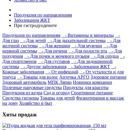
Продукция по направлениям
Заболевания ЖКТ
При гастродуодените
Продукция по направлениям
- Витамины и минералы
-
Для глаз
- Для детей
- Для дыхательной системы
- Для
желчной системы
- Для женщин
- Для мужчин
- Для
нервной системы
- Для печени
- Для полости рта
- Для
похудения
- Для почек и мочевого пузыря
- Для сердца
-
Для спортсменов
- Для суставов
- Для эндокринной
системы
- Другие заболевания
- Заболевания ЖКТ
-
Кожные заболевания
- От инфекций
- От усталости и для
тонуса
- Товары для волос
Аптечка АРГО
Здоровое питание
Здоровый автомобиль
МПК Ляпко
Новинки компании
Полезные наружные средства
Продукты для красоты
Продукция из кедра
Сад и огород
Спортивное питание
Средства гигиены
Товары для детей
Физиотерапия и массаж
на дому
Хозяйство и быт
Хиты продаж