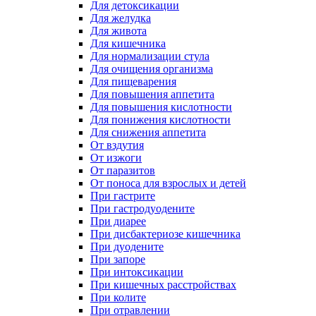
Для детоксикации
Для желудка
Для живота
Для кишечника
Для нормализации стула
Для очищения организма
Для пищеварения
Для повышения аппетита
Для повышения кислотности
Для понижения кислотности
Для снижения аппетита
От вздутия
От изжоги
От паразитов
От поноса для взрослых и детей
При гастрите
При гастродуодените
При диарее
При дисбактериозе кишечника
При дуодените
При запоре
При интоксикации
При кишечных расстройствах
При колите
При отравлении