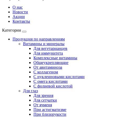
О нас
Новости
Акции
Контакты
Категории
Продукция по направлениям
Витамины и минералы
Для вегетарианцев
Для иммунитета
Комплексные витамины
Общеукрепляющие
От авитаминоза
С коллагеном
С нуклеиновыми кислотами
С омега кислотами
С фолиевой кислотой
Для глаз
Для зрения
Для сетчатки
От ячменя
При астигматизме
При близорукости