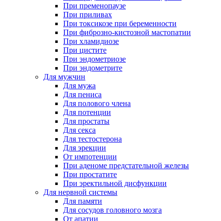
При пременопаузе
При приливах
При токсикозе при беременности
При фиброзно-кистозной мастопатии
При хламидиозе
При цистите
При эндометриозе
При эндометрите
Для мужчин
Для мужа
Для пениса
Для полового члена
Для потенции
Для простаты
Для секса
Для тестостерона
Для эрекции
От импотенции
При аденоме предстательной железы
При простатите
При эректильной дисфункции
Для нервной системы
Для памяти
Для сосудов головного мозга
От апатии