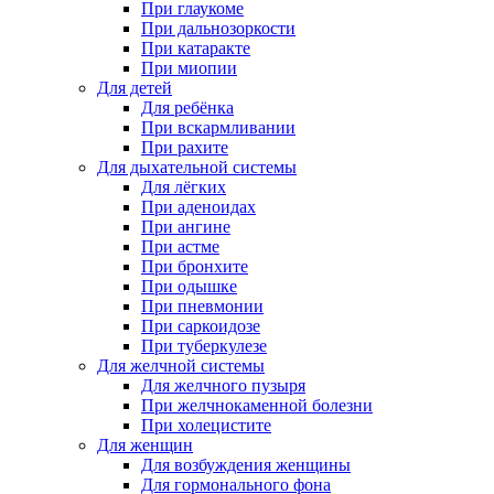
При глаукоме
При дальнозоркости
При катаракте
При миопии
Для детей
Для ребёнка
При вскармливании
При рахите
Для дыхательной системы
Для лёгких
При аденоидах
При ангине
При астме
При бронхите
При одышке
При пневмонии
При саркоидозе
При туберкулезе
Для желчной системы
Для желчного пузыря
При желчнокаменной болезни
При холецистите
Для женщин
Для возбуждения женщины
Для гормонального фона