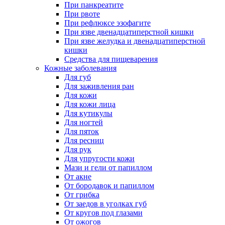
При панкреатите
При рвоте
При рефлюксе эзофагите
При язве двенадцатиперстной кишки
При язве желудка и двенадцатиперстной
кишки
Средства для пищеварения
Кожные заболевания
Для губ
Для заживления ран
Для кожи
Для кожи лица
Для кутикулы
Для ногтей
Для пяток
Для ресниц
Для рук
Для упругости кожи
Мази и гели от папиллом
От акне
От бородавок и папиллом
От грибка
От заедов в уголках губ
От кругов под глазами
От ожогов