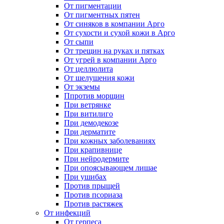
От пигментации
От пигментных пятен
От синяков в компании Арго
От сухости и сухой кожи в Арго
От сыпи
От трещин на руках и пятках
От угрей в компании Арго
От целлюлита
От шелушения кожи
От экземы
Ппротив морщин
При ветрянке
При витилиго
При демодекозе
При дерматите
При кожных заболеваниях
При крапивнице
При нейродермите
При опоясывающем лишае
При ушибах
Против прыщей
Против псориаза
Против растяжек
От инфекций
От герпеса