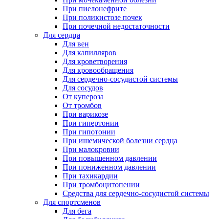
При пиелонефрите
При поликистозе почек
При почечной недостаточности
Для сердца
Для вен
Для капилляров
Для кроветворения
Для кровообращения
Для сердечно-сосудистой системы
Для сосудов
От купероза
От тромбов
При варикозе
При гипертонии
При гипотонии
При ишемической болезни сердца
При малокровии
При повышенном давлении
При пониженном давлении
При тахикардии
При тромбоцитопении
Средства для сердечно-сосудистой системы
Для спортсменов
Для бега