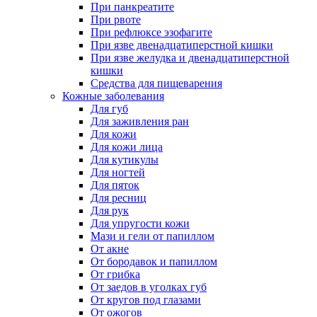
При панкреатите
При рвоте
При рефлюксе эзофагите
При язве двенадцатиперстной кишки
При язве желудка и двенадцатиперстной
кишки
Средства для пищеварения
Кожные заболевания
Для губ
Для заживления ран
Для кожи
Для кожи лица
Для кутикулы
Для ногтей
Для пяток
Для ресниц
Для рук
Для упругости кожи
Мази и гели от папиллом
От акне
От бородавок и папиллом
От грибка
От заедов в уголках губ
От кругов под глазами
От ожогов