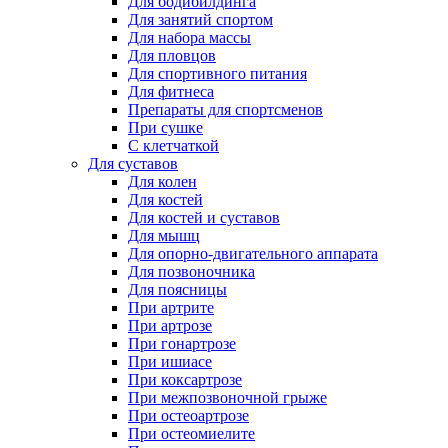
Для бодибилдинга
Для занятий спортом
Для набора массы
Для пловцов
Для спортивного питания
Для фитнеса
Препараты для спортсменов
При сушке
С клетчаткой
Для суставов
Для колен
Для костей
Для костей и суставов
Для мышц
Для опорно-двигательного аппарата
Для позвоночника
Для поясницы
При артрите
При артрозе
При гонартрозе
При ишиасе
При коксартрозе
При межпозвоночной грыже
При остеоартрозе
При остеомиелите