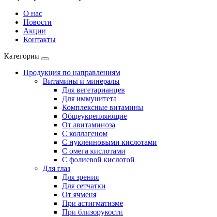
О нас
Новости
Акции
Контакты
Категории
Продукция по направлениям
Витамины и минералы
Для вегетарианцев
Для иммунитета
Комплексные витамины
Общеукрепляющие
От авитаминоза
С коллагеном
С нуклеиновыми кислотами
С омега кислотами
С фолиевой кислотой
Для глаз
Для зрения
Для сетчатки
От ячменя
При астигматизме
При близорукости