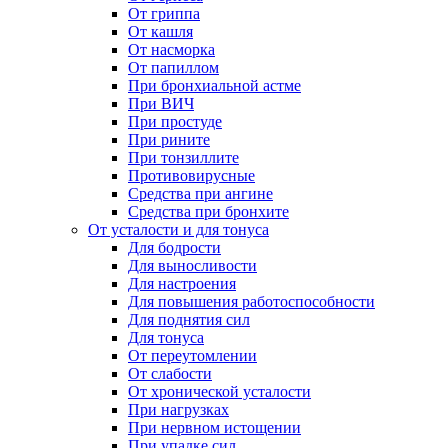
От гриппа
От кашля
От насморка
От папиллом
При бронхиальной астме
При ВИЧ
При простуде
При рините
При тонзиллите
Противовирусные
Средства при ангине
Средства при бронхите
От усталости и для тонуса
Для бодрости
Для выносливости
Для настроения
Для повышения работоспособности
Для поднятия сил
Для тонуса
От переутомлении
От слабости
От хронической усталости
При нагрузках
При нервном истощении
При упадке сил