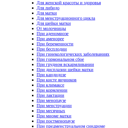
Для женской красоты и здоровья
Для либидо
Для матки
Для менструационного цикла
Для шейки матки
От молочницы
При аденомиозе
При аменорее
При беременности
При бесплодии
При гинекологических заболеваниях
При гормональном сбое
При грудном вскармливании
При дисплазии шейки матки
При кандидозе
При кисте яичников
При климаксе
При кормлении
При лактации
При менопаузе
При менструации
При месячных
При миоме матки
При постменопаузе
При предменструальном синдроме