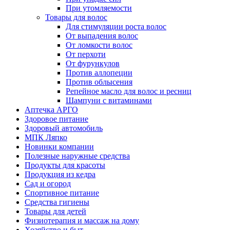
При утомляемости
Товары для волос
Для стимуляции роста волос
От выпадения волос
От ломкости волос
От перхоти
От фурункулов
Против аллопеции
Против облысения
Репейное масло для волос и ресниц
Шампуни с витаминами
Аптечка АРГО
Здоровое питание
Здоровый автомобиль
МПК Ляпко
Новинки компании
Полезные наружные средства
Продукты для красоты
Продукция из кедра
Сад и огород
Спортивное питание
Средства гигиены
Товары для детей
Физиотерапия и массаж на дому
Хозяйство и быт