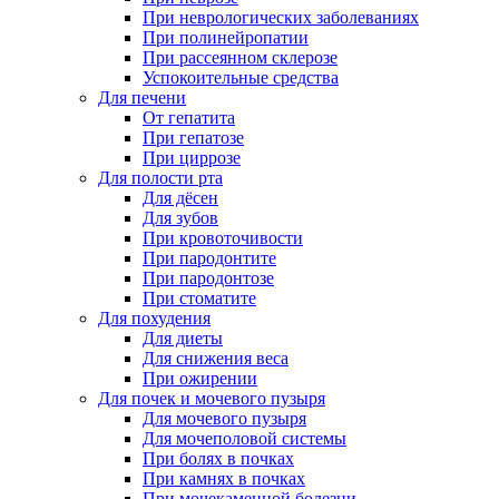
При неврологических заболеваниях
При полинейропатии
При рассеянном склерозе
Успокоительные средства
Для печени
От гепатита
При гепатозе
При циррозе
Для полости рта
Для дёсен
Для зубов
При кровоточивости
При пародонтите
При пародонтозе
При стоматите
Для похудения
Для диеты
Для снижения веса
При ожирении
Для почек и мочевого пузыря
Для мочевого пузыря
Для мочеполовой системы
При болях в почках
При камнях в почках
При мочекаменной болезни