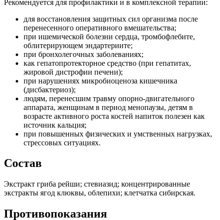
Рекомендуется для профилактики и в комплексной терапии:
для восстановления защитных сил организма после
перенесенного оперативного вмешательства;
при ишемической болезни сердца, тромбофлебите,
облитерирующем эндартериите;
при бронхолегочных заболеваниях;
как гепатопротекторное средство (при гепатитах,
жировой дистрофии печени);
при нарушениях микробиоценоза кишечника
(дисбактериоз);
людям, перенесшим травму опорно-двигательного
аппарата, женщинам в период менопаузы, детям в
возрасте активного роста костей напиток полезен как
источник кальция;
при повышенных физических и умственных нагрузках,
стрессовых ситуациях.
Состав
Экстракт гриба рейши; стевиазид; концентрированные
экстракты ягод клюквы, облепихи; клетчатка сибирская.
Противопоказания