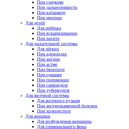
При глаукоме
При дальнозоркости
При катаракте
При миопии
Для детей
Для ребёнка
При вскармливании
При рахите
Для дыхательной системы
Для лёгких
При аденоидах
При ангине
При астме
При бронхите
При одышке
При пневмонии
При саркоидозе
При туберкулезе
Для желчной системы
Для желчного пузыря
При желчнокаменной болезни
При холецистите
Для женщин
Для возбуждения женщины
Для гормонального фона