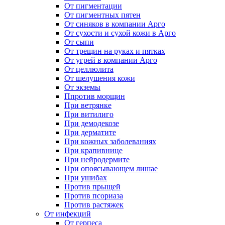
От пигментации
От пигментных пятен
От синяков в компании Арго
От сухости и сухой кожи в Арго
От сыпи
От трещин на руках и пятках
От угрей в компании Арго
От целлюлита
От шелушения кожи
От экземы
Ппротив морщин
При ветрянке
При витилиго
При демодекозе
При дерматите
При кожных заболеваниях
При крапивнице
При нейродермите
При опоясывающем лишае
При ушибах
Против прыщей
Против псориаза
Против растяжек
От инфекций
От герпеса