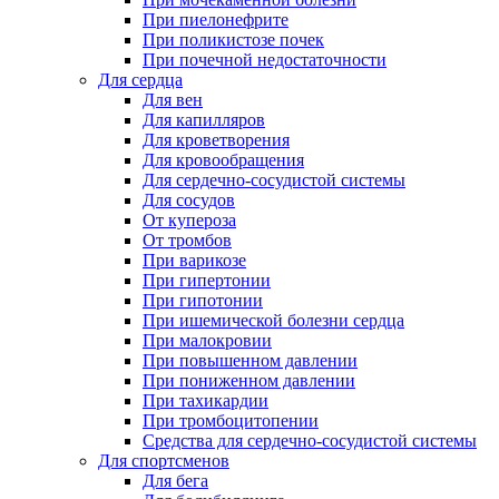
При пиелонефрите
При поликистозе почек
При почечной недостаточности
Для сердца
Для вен
Для капилляров
Для кроветворения
Для кровообращения
Для сердечно-сосудистой системы
Для сосудов
От купероза
От тромбов
При варикозе
При гипертонии
При гипотонии
При ишемической болезни сердца
При малокровии
При повышенном давлении
При пониженном давлении
При тахикардии
При тромбоцитопении
Средства для сердечно-сосудистой системы
Для спортсменов
Для бега