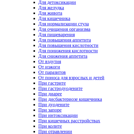
Для детоксикации
Для желудка
Для живота
Для кишечника
Для нормализации стула
Для очищения организма
Для пищеварения
Для повышения аппетита
Для повышения кислотности
Для понижения кислотности
Для снижения аппетита
От вздутия
От изжоги
От паразитов
От поноса для взрослых и детей
При гастрите
При гастродуодените
При диарее
При дисбактериозе кишечника
При дуодените
При запоре
При интоксикации
При кишечных расстройствах
При колите
При отравлении