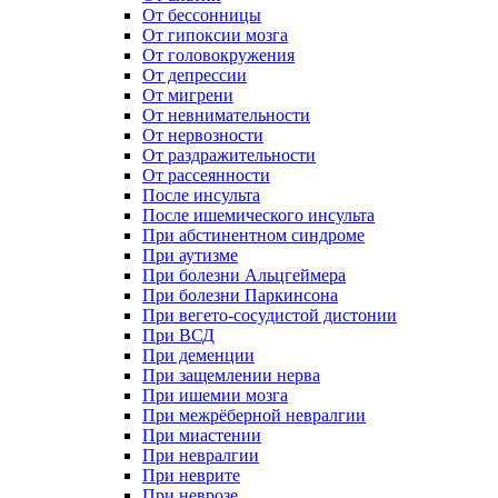
От бессонницы
От гипоксии мозга
От головокружения
От депрессии
От мигрени
От невнимательности
От нервозности
От раздражительности
От рассеянности
После инсульта
После ишемического инсульта
При абстинентном синдроме
При аутизме
При болезни Альцгеймера
При болезни Паркинсона
При вегето-сосудистой дистонии
При ВСД
При деменции
При защемлении нерва
При ишемии мозга
При межрёберной невралгии
При миастении
При невралгии
При неврите
При неврозе