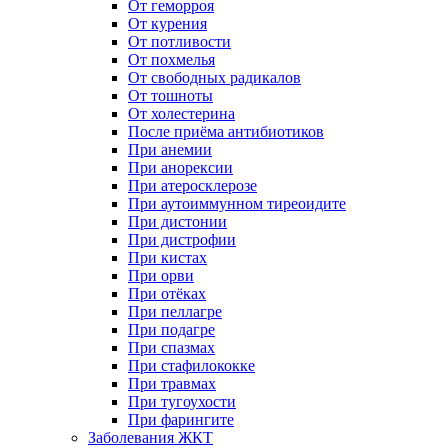
От геморроя
От курения
От потливости
От похмелья
От свободных радикалов
От тошноты
От холестерина
После приёма антибиотиков
При анемии
При анорексии
При атеросклерозе
При аутоиммунном тиреоидите
При дистонии
При дистрофии
При кистах
При орви
При отёках
При пеллагре
При подагре
При спазмах
При стафилококке
При травмах
При тугоухости
При фарингите
Заболевания ЖКТ