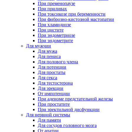
При пременопаузе
При приливах
При токсикозе при беременности
При фиброзно-кистозной мастопатии
При хламидиозе
При цистите
При эндометриозе
При эндометрите
Для мужчин
Для мужа
Для пениса
Для полового члена
Для потенции
Для простаты
Для секса
Для тестостерона
Для эрекции
От импотенции
При аденоме предстательной железы
При простатите
При эректильной дисфункции
Для нервной системы
Для памяти
Для сосудов головного мозга
От апатии