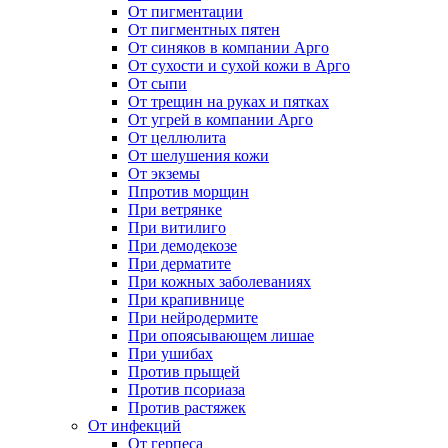
От пигментации
От пигментных пятен
От синяков в компании Арго
От сухости и сухой кожи в Арго
От сыпи
От трещин на руках и пятках
От угрей в компании Арго
От целлюлита
От шелушения кожи
От экземы
Ппротив морщин
При ветрянке
При витилиго
При демодекозе
При дерматите
При кожных заболеваниях
При крапивнице
При нейродермите
При опоясывающем лишае
При ушибах
Против прыщей
Против псориаза
Против растяжек
От инфекций
От герпеса