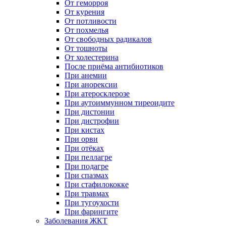
От геморроя
От курения
От потливости
От похмелья
От свободных радикалов
От тошноты
От холестерина
После приёма антибиотиков
При анемии
При анорексии
При атеросклерозе
При аутоиммунном тиреоидите
При дистонии
При дистрофии
При кистах
При орви
При отёках
При пеллагре
При подагре
При спазмах
При стафилококке
При травмах
При тугоухости
При фарингите
Заболевания ЖКТ