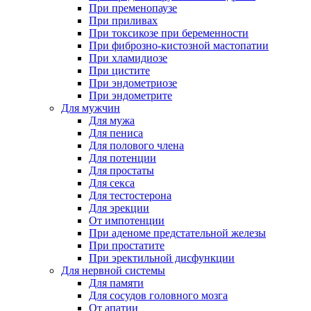
При пременопаузе
При приливах
При токсикозе при беременности
При фиброзно-кистозной мастопатии
При хламидиозе
При цистите
При эндометриозе
При эндометрите
Для мужчин
Для мужа
Для пениса
Для полового члена
Для потенции
Для простаты
Для секса
Для тестостерона
Для эрекции
От импотенции
При аденоме предстательной железы
При простатите
При эректильной дисфункции
Для нервной системы
Для памяти
Для сосудов головного мозга
От апатии