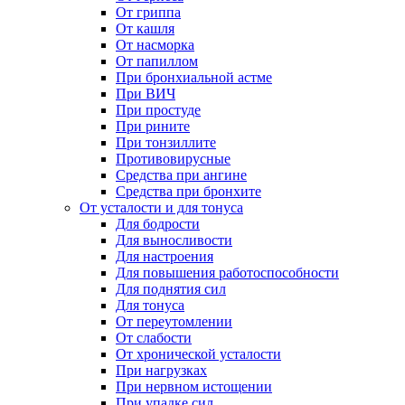
От гриппа
От кашля
От насморка
От папиллом
При бронхиальной астме
При ВИЧ
При простуде
При рините
При тонзиллите
Противовирусные
Средства при ангине
Средства при бронхите
От усталости и для тонуса
Для бодрости
Для выносливости
Для настроения
Для повышения работоспособности
Для поднятия сил
Для тонуса
От переутомлении
От слабости
От хронической усталости
При нагрузках
При нервном истощении
При упадке сил