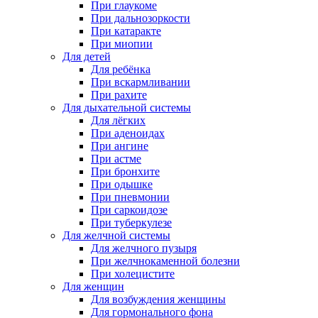
При глаукоме
При дальнозоркости
При катаракте
При миопии
Для детей
Для ребёнка
При вскармливании
При рахите
Для дыхательной системы
Для лёгких
При аденоидах
При ангине
При астме
При бронхите
При одышке
При пневмонии
При саркоидозе
При туберкулезе
Для желчной системы
Для желчного пузыря
При желчнокаменной болезни
При холецистите
Для женщин
Для возбуждения женщины
Для гормонального фона