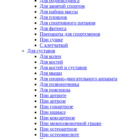
Для бодибилдинга
Для занятий спортом
Для набора массы
Для пловцов
Для спортивного питания
Для фитнеса
Препараты для спортсменов
При сушке
С клетчаткой
Для суставов
Для колен
Для костей
Для костей и суставов
Для мышц
Для опорно-двигательного аппарата
Для позвоночника
Для поясницы
При артрите
При артрозе
При гонартрозе
При ишиасе
При коксартрозе
При межпозвоночной грыже
При остеоартрозе
При остеомиелите