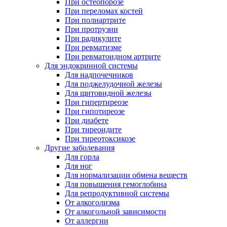
При остеопорозе
При переломах костей
При полиартрите
При протрузии
При радикулите
При ревматизме
При ревматоидном артрите
Для эндокринной системы
Для надпочечников
Для поджелудочной железы
Для щитовидной железы
При гипертиреозе
При гипотиреозе
При диабете
При тиреоидите
При тиреотоксикозе
Другие заболевания
Для горла
Для ног
Для нормализации обмена веществ
Для повышения гемоглобина
Для репродуктивной системы
От алкоголизма
От алкогольной зависимости
От аллергии