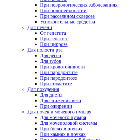
При неврологических заболеваниях
При полинейропатии
При рассеянном склерозе
Успокоительные средства
Для печени
От гепатита
При гепатозе
При циррозе
Для полости рта
Для дёсен
Для зубов
При кровоточивости
При пародонтите
При пародонтозе
При стоматите
Для похудения
Для диеты
Для снижения веса
При ожирении
Для почек и мочевого пузыря
Для мочевого пузыря
Для мочеполовой системы
При болях в почках
При камнях в почках
При мочекаменной болезни