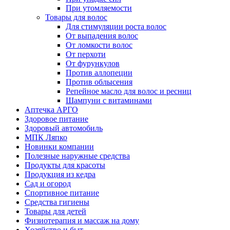
При утомляемости
Товары для волос
Для стимуляции роста волос
От выпадения волос
От ломкости волос
От перхоти
От фурункулов
Против аллопеции
Против облысения
Репейное масло для волос и ресниц
Шампуни с витаминами
Аптечка АРГО
Здоровое питание
Здоровый автомобиль
МПК Ляпко
Новинки компании
Полезные наружные средства
Продукты для красоты
Продукция из кедра
Сад и огород
Спортивное питание
Средства гигиены
Товары для детей
Физиотерапия и массаж на дому
Хозяйство и быт