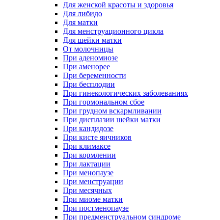
Для женской красоты и здоровья
Для либидо
Для матки
Для менструационного цикла
Для шейки матки
От молочницы
При аденомиозе
При аменорее
При беременности
При бесплодии
При гинекологических заболеваниях
При гормональном сбое
При грудном вскармливании
При дисплазии шейки матки
При кандидозе
При кисте яичников
При климаксе
При кормлении
При лактации
При менопаузе
При менструации
При месячных
При миоме матки
При постменопаузе
При предменструальном синдроме