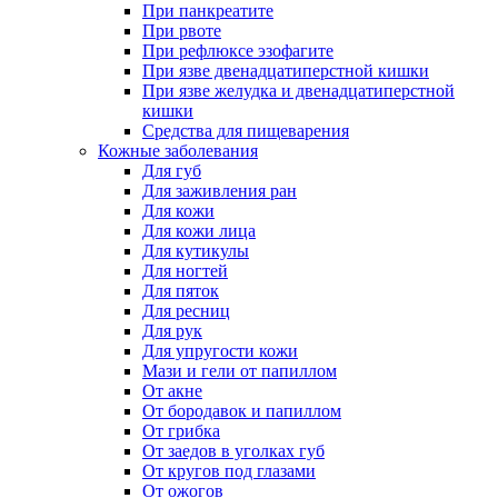
При панкреатите
При рвоте
При рефлюксе эзофагите
При язве двенадцатиперстной кишки
При язве желудка и двенадцатиперстной
кишки
Средства для пищеварения
Кожные заболевания
Для губ
Для заживления ран
Для кожи
Для кожи лица
Для кутикулы
Для ногтей
Для пяток
Для ресниц
Для рук
Для упругости кожи
Мази и гели от папиллом
От акне
От бородавок и папиллом
От грибка
От заедов в уголках губ
От кругов под глазами
От ожогов