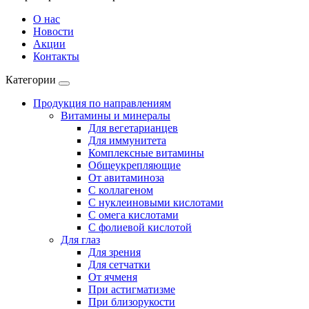
О нас
Новости
Акции
Контакты
Категории
Продукция по направлениям
Витамины и минералы
Для вегетарианцев
Для иммунитета
Комплексные витамины
Общеукрепляющие
От авитаминоза
С коллагеном
С нуклеиновыми кислотами
С омега кислотами
С фолиевой кислотой
Для глаз
Для зрения
Для сетчатки
От ячменя
При астигматизме
При близорукости