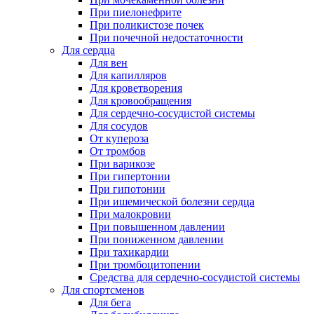
При пиелонефрите
При поликистозе почек
При почечной недостаточности
Для сердца
Для вен
Для капилляров
Для кроветворения
Для кровообращения
Для сердечно-сосудистой системы
Для сосудов
От купероза
От тромбов
При варикозе
При гипертонии
При гипотонии
При ишемической болезни сердца
При малокровии
При повышенном давлении
При пониженном давлении
При тахикардии
При тромбоцитопении
Средства для сердечно-сосудистой системы
Для спортсменов
Для бега