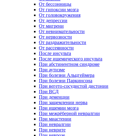
От бессонницы
От гипоксии мозга
От головокружения
От депрессии
От мигрени
От невнимательности
От нервозности
От раздражительности
От рассеянности
После инсульта
После ишемического инсульта
При абстинентном синдроме
При аутизме
При болезни Альцгеймера
При болезни Паркинсона
При вегето-сосудистой дистонии
При ВСД
При деменции
При защемлении нерва
При ишемии мозга
При межрёберной невралгии
При миастении
При невралгии
При неврите
При неврозе