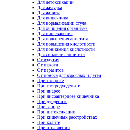
Для детоксикации
Для желудка
Для живота
Для кишечника
Для нормализации стула
Для очищения организма
Для пищеварения
Для повышения аппетита
Для повышения кислотности
Для понижения кислотности
Для снижения аппетита
От вздутия
От изжоги
От паразитов
От поноса для взрослых и детей
При гастрите
При гастродуодените
При диарее
При дисбактериозе кишечника
При дуодените
При запоре
При интоксикации
При кишечных расстройствах
При колите
При отравлении