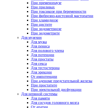
При пременопаузе
При приливах
При токсикозе при беременности
При фиброзно-кистозной мастопатии
При хламидиозе
При цистите
При эндометриозе
При эндометрите
Для мужчин
Для мужа
Для пениса
Для полового члена
Для потенции
Для простаты
Для секса
Для тестостерона
Для эрекции
От импотенции
При аденоме предстательной железы
При простатите
При эректильной дисфункции
Для нервной системы
Для памяти
Для сосудов головного мозга
От апатии