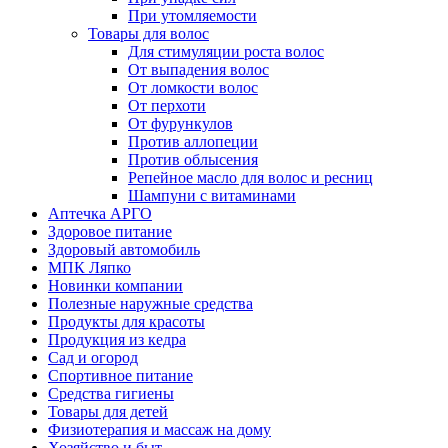
При утомляемости
Товары для волос
Для стимуляции роста волос
От выпадения волос
От ломкости волос
От перхоти
От фурункулов
Против аллопеции
Против облысения
Репейное масло для волос и ресниц
Шампуни с витаминами
Аптечка АРГО
Здоровое питание
Здоровый автомобиль
МПК Ляпко
Новинки компании
Полезные наружные средства
Продукты для красоты
Продукция из кедра
Сад и огород
Спортивное питание
Средства гигиены
Товары для детей
Физиотерапия и массаж на дому
Хозяйство и быт