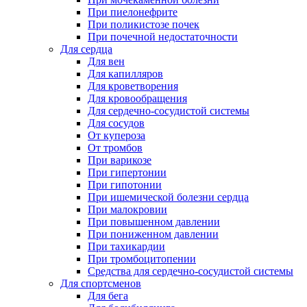
При пиелонефрите
При поликистозе почек
При почечной недостаточности
Для сердца
Для вен
Для капилляров
Для кроветворения
Для кровообращения
Для сердечно-сосудистой системы
Для сосудов
От купероза
От тромбов
При варикозе
При гипертонии
При гипотонии
При ишемической болезни сердца
При малокровии
При повышенном давлении
При пониженном давлении
При тахикардии
При тромбоцитопении
Средства для сердечно-сосудистой системы
Для спортсменов
Для бега