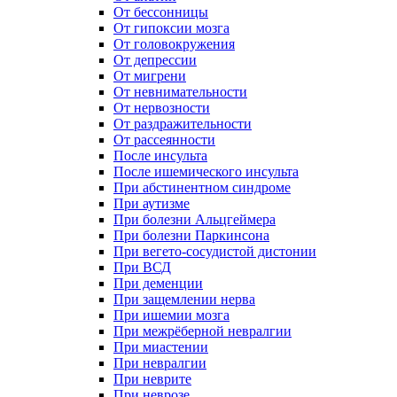
От бессонницы
От гипоксии мозга
От головокружения
От депрессии
От мигрени
От невнимательности
От нервозности
От раздражительности
От рассеянности
После инсульта
После ишемического инсульта
При абстинентном синдроме
При аутизме
При болезни Альцгеймера
При болезни Паркинсона
При вегето-сосудистой дистонии
При ВСД
При деменции
При защемлении нерва
При ишемии мозга
При межрёберной невралгии
При миастении
При невралгии
При неврите
При неврозе