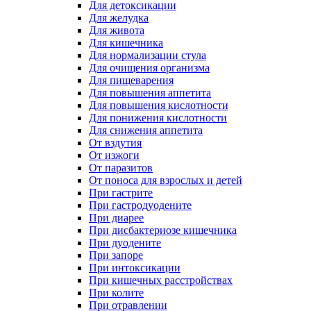
Для детоксикации
Для желудка
Для живота
Для кишечника
Для нормализации стула
Для очищения организма
Для пищеварения
Для повышения аппетита
Для повышения кислотности
Для понижения кислотности
Для снижения аппетита
От вздутия
От изжоги
От паразитов
От поноса для взрослых и детей
При гастрите
При гастродуодените
При диарее
При дисбактериозе кишечника
При дуодените
При запоре
При интоксикации
При кишечных расстройствах
При колите
При отравлении