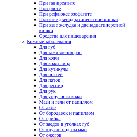
При панкреатите
При рвоте
При рефлюксе эзофагите
При язве двенадцатиперстной кишки
При язве желудка и двенадцатиперстной
кишки
Средства для пищеварения
Кожные заболевания
Для губ
Для заживления ран
Для кожи
Для кожи лица
Для кутикулы
Для ногтей
Для пяток
Для ресниц
Для рук
Для упругости кожи
Мази и гели от папиллом
От акне
От бородавок и папиллом
От грибка
От заедов в уголках губ
От кругов под глазами
От ожогов