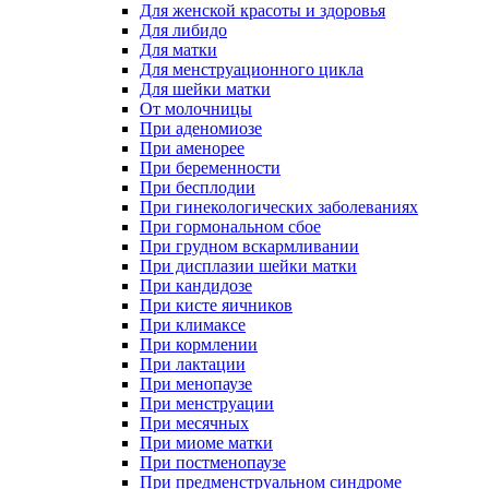
Для женской красоты и здоровья
Для либидо
Для матки
Для менструационного цикла
Для шейки матки
От молочницы
При аденомиозе
При аменорее
При беременности
При бесплодии
При гинекологических заболеваниях
При гормональном сбое
При грудном вскармливании
При дисплазии шейки матки
При кандидозе
При кисте яичников
При климаксе
При кормлении
При лактации
При менопаузе
При менструации
При месячных
При миоме матки
При постменопаузе
При предменструальном синдроме