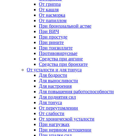
От гриппа
От кашля
От насморка
От папиллом
При бронхиальной астме
При ВИЧ
При простуде
При рините
При тонзиллите
Противовирусные
Средства при ангине
Средства при бронхите
От усталости и для тонуса
Для бодрости
Для выносливости
Для настроения
Для повышения работоспособности
Для поднятия сил
Для тонуса
От переутомлении
От слабости
От хронической усталости
При нагрузках
При нервном истощении
При упадке сил