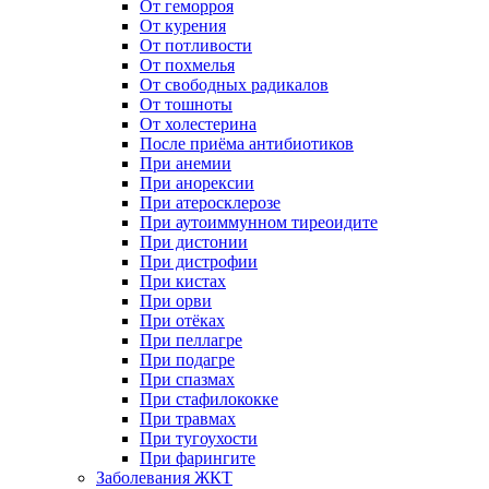
От геморроя
От курения
От потливости
От похмелья
От свободных радикалов
От тошноты
От холестерина
После приёма антибиотиков
При анемии
При анорексии
При атеросклерозе
При аутоиммунном тиреоидите
При дистонии
При дистрофии
При кистах
При орви
При отёках
При пеллагре
При подагре
При спазмах
При стафилококке
При травмах
При тугоухости
При фарингите
Заболевания ЖКТ