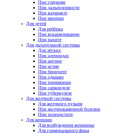
При глаукоме
При дальнозоркости
При катаракте
При миопии
Для детей
Для ребёнка
При вскармливании
При рахите
Для дыхательной системы
Для лёгких
При аденоидах
При ангине
При астме
При бронхите
При одышке
При пневмонии
При саркоидозе
При туберкулезе
Для желчной системы
Для желчного пузыря
При желчнокаменной болезни
При холецистите
Для женщин
Для возбуждения женщины
Для гормонального фона