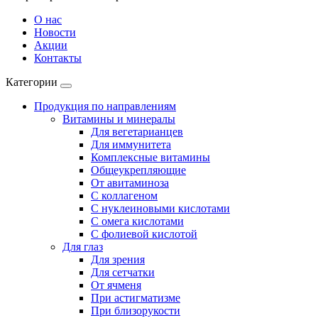
О нас
Новости
Акции
Контакты
Категории
Продукция по направлениям
Витамины и минералы
Для вегетарианцев
Для иммунитета
Комплексные витамины
Общеукрепляющие
От авитаминоза
С коллагеном
С нуклеиновыми кислотами
С омега кислотами
С фолиевой кислотой
Для глаз
Для зрения
Для сетчатки
От ячменя
При астигматизме
При близорукости