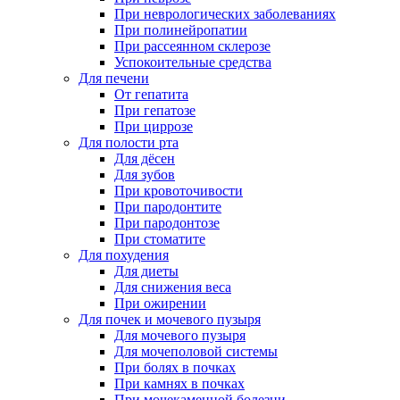
При неврологических заболеваниях
При полинейропатии
При рассеянном склерозе
Успокоительные средства
Для печени
От гепатита
При гепатозе
При циррозе
Для полости рта
Для дёсен
Для зубов
При кровоточивости
При пародонтите
При пародонтозе
При стоматите
Для похудения
Для диеты
Для снижения веса
При ожирении
Для почек и мочевого пузыря
Для мочевого пузыря
Для мочеполовой системы
При болях в почках
При камнях в почках
При мочекаменной болезни