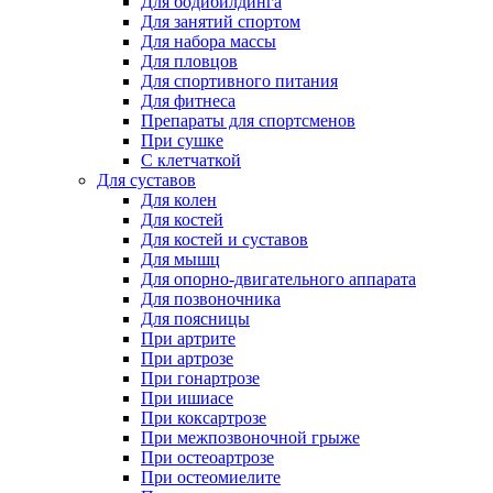
Для бодибилдинга
Для занятий спортом
Для набора массы
Для пловцов
Для спортивного питания
Для фитнеса
Препараты для спортсменов
При сушке
С клетчаткой
Для суставов
Для колен
Для костей
Для костей и суставов
Для мышц
Для опорно-двигательного аппарата
Для позвоночника
Для поясницы
При артрите
При артрозе
При гонартрозе
При ишиасе
При коксартрозе
При межпозвоночной грыже
При остеоартрозе
При остеомиелите