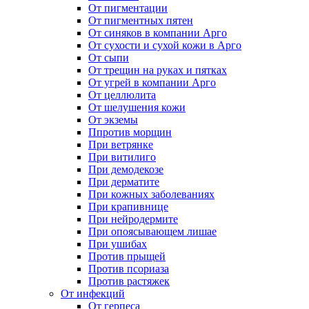
От пигментации
От пигментных пятен
От синяков в компании Арго
От сухости и сухой кожи в Арго
От сыпи
От трещин на руках и пятках
От угрей в компании Арго
От целлюлита
От шелушения кожи
От экземы
Ппротив морщин
При ветрянке
При витилиго
При демодекозе
При дерматите
При кожных заболеваниях
При крапивнице
При нейродермите
При опоясывающем лишае
При ушибах
Против прыщей
Против псориаза
Против растяжек
От инфекций
От герпеса