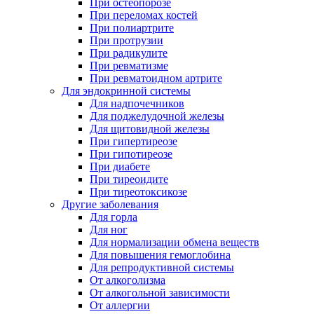
При остеопорозе
При переломах костей
При полиартрите
При протрузии
При радикулите
При ревматизме
При ревматоидном артрите
Для эндокринной системы
Для надпочечников
Для поджелудочной железы
Для щитовидной железы
При гипертиреозе
При гипотиреозе
При диабете
При тиреоидите
При тиреотоксикозе
Другие заболевания
Для горла
Для ног
Для нормализации обмена веществ
Для повышения гемоглобина
Для репродуктивной системы
От алкоголизма
От алкогольной зависимости
От аллергии