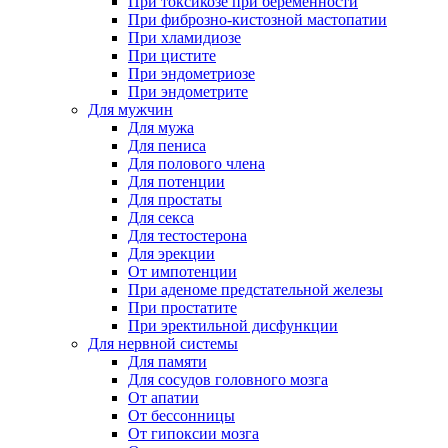
При токсикозе при беременности
При фиброзно-кистозной мастопатии
При хламидиозе
При цистите
При эндометриозе
При эндометрите
Для мужчин
Для мужа
Для пениса
Для полового члена
Для потенции
Для простаты
Для секса
Для тестостерона
Для эрекции
От импотенции
При аденоме предстательной железы
При простатите
При эректильной дисфункции
Для нервной системы
Для памяти
Для сосудов головного мозга
От апатии
От бессонницы
От гипоксии мозга