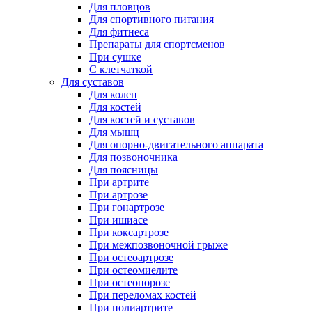
Для пловцов
Для спортивного питания
Для фитнеса
Препараты для спортсменов
При сушке
С клетчаткой
Для суставов
Для колен
Для костей
Для костей и суставов
Для мышц
Для опорно-двигательного аппарата
Для позвоночника
Для поясницы
При артрите
При артрозе
При гонартрозе
При ишиасе
При коксартрозе
При межпозвоночной грыже
При остеоартрозе
При остеомиелите
При остеопорозе
При переломах костей
При полиартрите