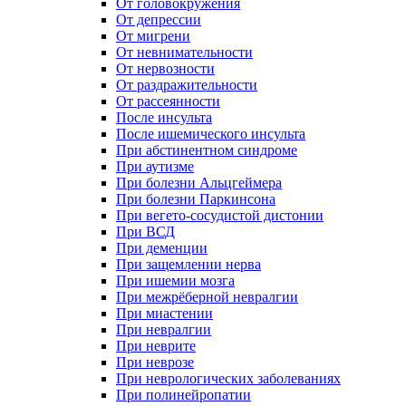
От головокружения
От депрессии
От мигрени
От невнимательности
От нервозности
От раздражительности
От рассеянности
После инсульта
После ишемического инсульта
При абстинентном синдроме
При аутизме
При болезни Альцгеймера
При болезни Паркинсона
При вегето-сосудистой дистонии
При ВСД
При деменции
При защемлении нерва
При ишемии мозга
При межрёберной невралгии
При миастении
При невралгии
При неврите
При неврозе
При неврологических заболеваниях
При полинейропатии