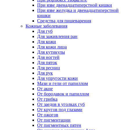
При язве двенадцатиперстной кишки
При язве желудка и двенадцатиперстной
кишки
Средства для пищеварения
Кожные заболевания
Для губ
Для заживления ран
Для кожи
Для кожи лица
Для кутикулы
Для ногтей
Для пяток
Для ресниц
Для рук
Для упругости кожи
Мази и гели от папиллом
От акне
От бородавок и папиллом
От грибка
От заедов в уголках губ
От кругов под глазами
От ожогов
От пигментации
От пигментных пятен