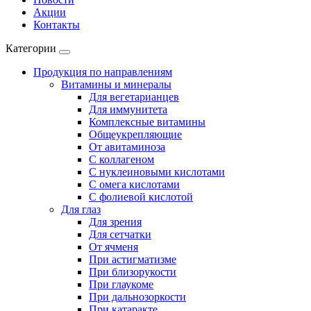
Акции
Контакты
Категории
Продукция по направлениям
Витамины и минералы
Для вегетарианцев
Для иммунитета
Комплексные витамины
Общеукрепляющие
От авитаминоза
С коллагеном
С нуклеиновыми кислотами
С омега кислотами
С фолиевой кислотой
Для глаз
Для зрения
Для сетчатки
От ячменя
При астигматизме
При близорукости
При глаукоме
При дальнозоркости
При катаракте