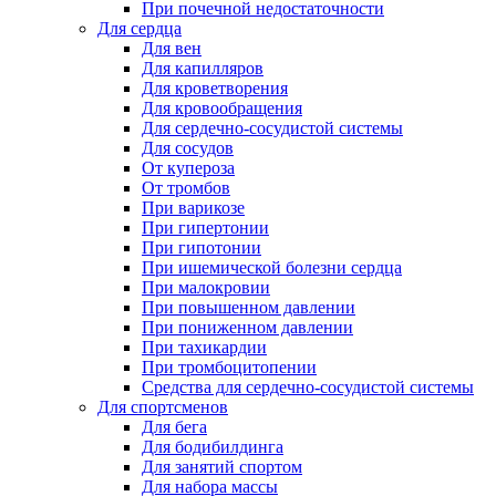
При почечной недостаточности
Для сердца
Для вен
Для капилляров
Для кроветворения
Для кровообращения
Для сердечно-сосудистой системы
Для сосудов
От купероза
От тромбов
При варикозе
При гипертонии
При гипотонии
При ишемической болезни сердца
При малокровии
При повышенном давлении
При пониженном давлении
При тахикардии
При тромбоцитопении
Средства для сердечно-сосудистой системы
Для спортсменов
Для бега
Для бодибилдинга
Для занятий спортом
Для набора массы