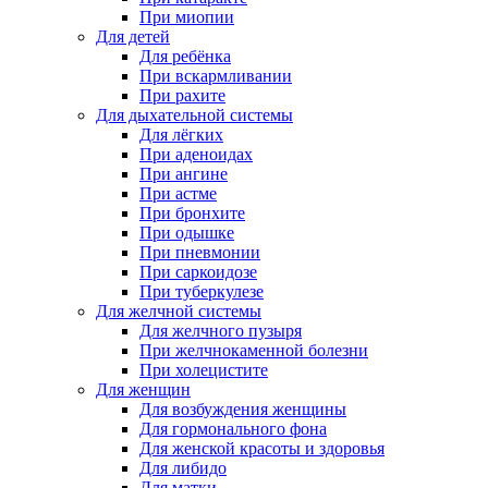
При миопии
Для детей
Для ребёнка
При вскармливании
При рахите
Для дыхательной системы
Для лёгких
При аденоидах
При ангине
При астме
При бронхите
При одышке
При пневмонии
При саркоидозе
При туберкулезе
Для желчной системы
Для желчного пузыря
При желчнокаменной болезни
При холецистите
Для женщин
Для возбуждения женщины
Для гормонального фона
Для женской красоты и здоровья
Для либидо
Для матки