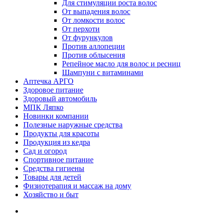
Для стимуляции роста волос
От выпадения волос
От ломкости волос
От перхоти
От фурункулов
Против аллопеции
Против облысения
Репейное масло для волос и ресниц
Шампуни с витаминами
Аптечка АРГО
Здоровое питание
Здоровый автомобиль
МПК Ляпко
Новинки компании
Полезные наружные средства
Продукты для красоты
Продукция из кедра
Сад и огород
Спортивное питание
Средства гигиены
Товары для детей
Физиотерапия и массаж на дому
Хозяйство и быт