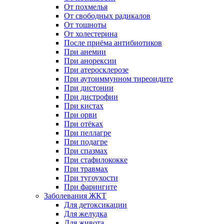
От похмелья
От свободных радикалов
От тошноты
От холестерина
После приёма антибиотиков
При анемии
При анорексии
При атеросклерозе
При аутоиммунном тиреоидите
При дистонии
При дистрофии
При кистах
При орви
При отёках
При пеллагре
При подагре
При спазмах
При стафилококке
При травмах
При тугоухости
При фарингите
Заболевания ЖКТ
Для детоксикации
Для желудка
Для живота