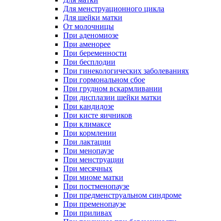
Для менструационного цикла
Для шейки матки
От молочницы
При аденомиозе
При аменорее
При беременности
При бесплодии
При гинекологических заболеваниях
При гормональном сбое
При грудном вскармливании
При дисплазии шейки матки
При кандидозе
При кисте яичников
При климаксе
При кормлении
При лактации
При менопаузе
При менструации
При месячных
При миоме матки
При постменопаузе
При предменструальном синдроме
При пременопаузе
При приливах