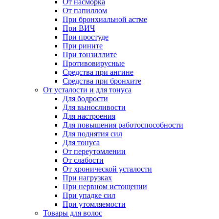
От насморка
От папиллом
При бронхиальной астме
При ВИЧ
При простуде
При рините
При тонзиллите
Противовирусные
Средства при ангине
Средства при бронхите
От усталости и для тонуса
Для бодрости
Для выносливости
Для настроения
Для повышения работоспособности
Для поднятия сил
Для тонуса
От переутомлении
От слабости
От хронической усталости
При нагрузках
При нервном истощении
При упадке сил
При утомляемости
Товары для волос