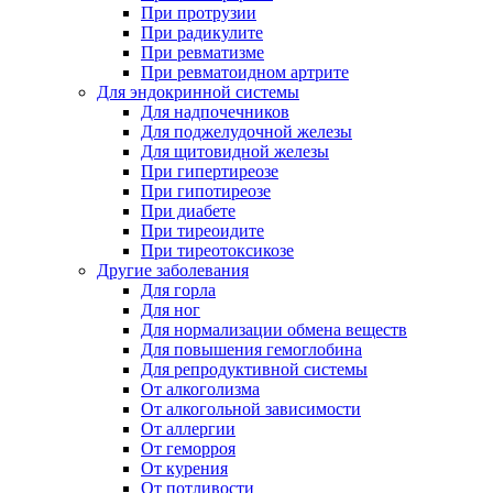
При протрузии
При радикулите
При ревматизме
При ревматоидном артрите
Для эндокринной системы
Для надпочечников
Для поджелудочной железы
Для щитовидной железы
При гипертиреозе
При гипотиреозе
При диабете
При тиреоидите
При тиреотоксикозе
Другие заболевания
Для горла
Для ног
Для нормализации обмена веществ
Для повышения гемоглобина
Для репродуктивной системы
От алкоголизма
От алкогольной зависимости
От аллергии
От геморроя
От курения
От потливости