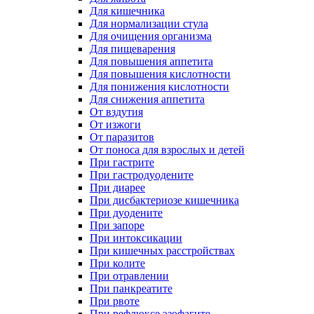
Для кишечника
Для нормализации стула
Для очищения организма
Для пищеварения
Для повышения аппетита
Для повышения кислотности
Для понижения кислотности
Для снижения аппетита
От вздутия
От изжоги
От паразитов
От поноса для взрослых и детей
При гастрите
При гастродуодените
При диарее
При дисбактериозе кишечника
При дуодените
При запоре
При интоксикации
При кишечных расстройствах
При колите
При отравлении
При панкреатите
При рвоте
При рефлюксе эзофагите