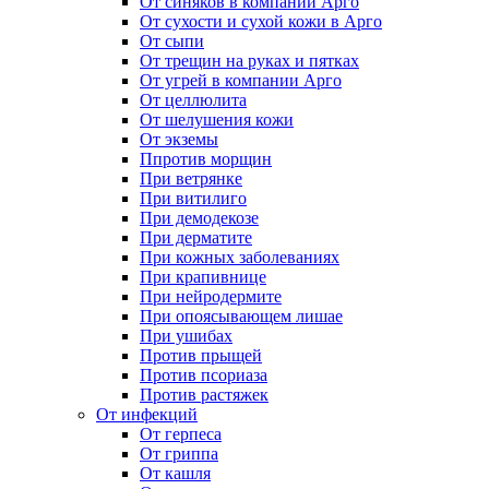
От синяков в компании Арго
От сухости и сухой кожи в Арго
От сыпи
От трещин на руках и пятках
От угрей в компании Арго
От целлюлита
От шелушения кожи
От экземы
Ппротив морщин
При ветрянке
При витилиго
При демодекозе
При дерматите
При кожных заболеваниях
При крапивнице
При нейродермите
При опоясывающем лишае
При ушибах
Против прыщей
Против псориаза
Против растяжек
От инфекций
От герпеса
От гриппа
От кашля