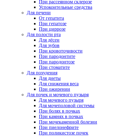
При рассеянном склерозе
Успокоительные средства
Для печени
От гепатита
При гепатозе
При циррозе
Для полости рта
Для дёсен
Для зубов
При кровоточивости
При пародонтите
При пародонтозе
При стоматите
Для похудения
Для диеты
Для снижения веса
При ожирении
Для почек и мочевого пузыря
Для мочевого пузыря
Для мочеполовой системы
При болях в почках
При камнях в почках
При мочекаменной болезни
При пиелонефрите
При поликистозе почек