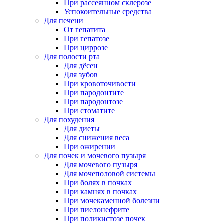
При рассеянном склерозе
Успокоительные средства
Для печени
От гепатита
При гепатозе
При циррозе
Для полости рта
Для дёсен
Для зубов
При кровоточивости
При пародонтите
При пародонтозе
При стоматите
Для похудения
Для диеты
Для снижения веса
При ожирении
Для почек и мочевого пузыря
Для мочевого пузыря
Для мочеполовой системы
При болях в почках
При камнях в почках
При мочекаменной болезни
При пиелонефрите
При поликистозе почек