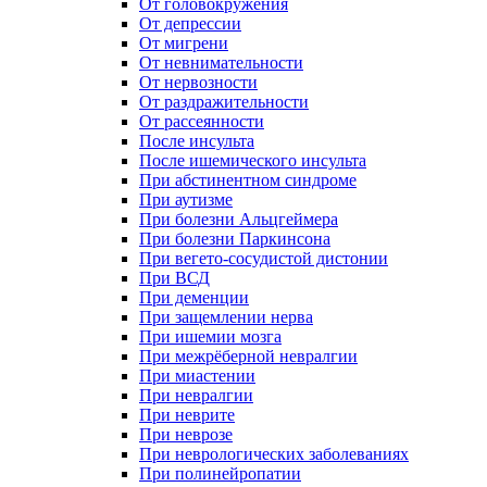
От головокружения
От депрессии
От мигрени
От невнимательности
От нервозности
От раздражительности
От рассеянности
После инсульта
После ишемического инсульта
При абстинентном синдроме
При аутизме
При болезни Альцгеймера
При болезни Паркинсона
При вегето-сосудистой дистонии
При ВСД
При деменции
При защемлении нерва
При ишемии мозга
При межрёберной невралгии
При миастении
При невралгии
При неврите
При неврозе
При неврологических заболеваниях
При полинейропатии