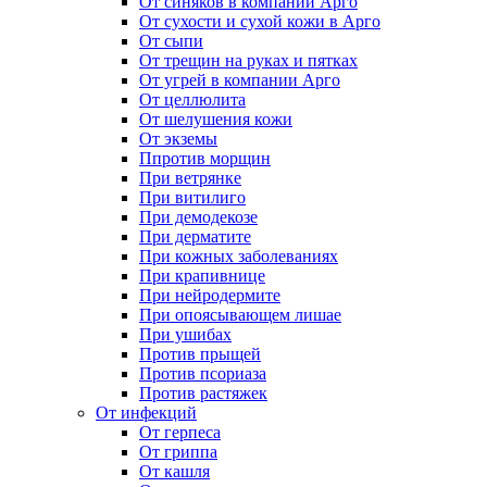
От синяков в компании Арго
От сухости и сухой кожи в Арго
От сыпи
От трещин на руках и пятках
От угрей в компании Арго
От целлюлита
От шелушения кожи
От экземы
Ппротив морщин
При ветрянке
При витилиго
При демодекозе
При дерматите
При кожных заболеваниях
При крапивнице
При нейродермите
При опоясывающем лишае
При ушибах
Против прыщей
Против псориаза
Против растяжек
От инфекций
От герпеса
От гриппа
От кашля