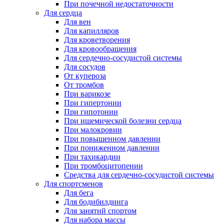
При почечной недостаточности
Для сердца
Для вен
Для капилляров
Для кроветворения
Для кровообращения
Для сердечно-сосудистой системы
Для сосудов
От купероза
От тромбов
При варикозе
При гипертонии
При гипотонии
При ишемической болезни сердца
При малокровии
При повышенном давлении
При пониженном давлении
При тахикардии
При тромбоцитопении
Средства для сердечно-сосудистой системы
Для спортсменов
Для бега
Для бодибилдинга
Для занятий спортом
Для набора массы