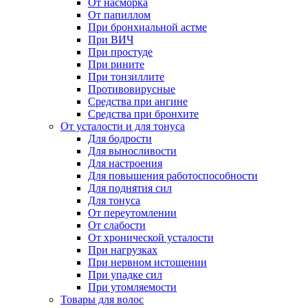
От насморка
От папиллом
При бронхиальной астме
При ВИЧ
При простуде
При рините
При тонзиллите
Противовирусные
Средства при ангине
Средства при бронхите
От усталости и для тонуса
Для бодрости
Для выносливости
Для настроения
Для повышения работоспособности
Для поднятия сил
Для тонуса
От переутомлении
От слабости
От хронической усталости
При нагрузках
При нервном истощении
При упадке сил
При утомляемости
Товары для волос