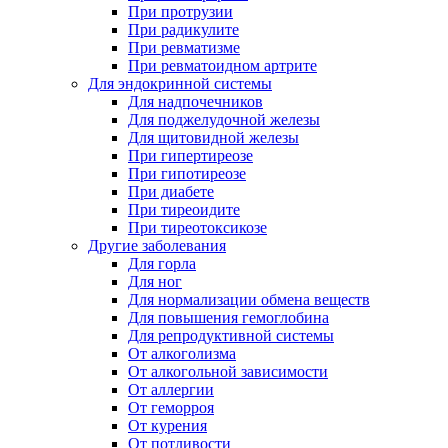
При протрузии
При радикулите
При ревматизме
При ревматоидном артрите
Для эндокринной системы
Для надпочечников
Для поджелудочной железы
Для щитовидной железы
При гипертиреозе
При гипотиреозе
При диабете
При тиреоидите
При тиреотоксикозе
Другие заболевания
Для горла
Для ног
Для нормализации обмена веществ
Для повышения гемоглобина
Для репродуктивной системы
От алкоголизма
От алкогольной зависимости
От аллергии
От геморроя
От курения
От потливости