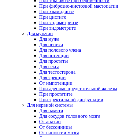
При токсикозе при беременности
При фиброзно-кистозной мастопатии
При хламидиозе
При цистите
При эндометриозе
При эндометрите
Для мужчин
Для мужа
Для пениса
Для полового члена
Для потенции
Для простаты
Для секса
Для тестостерона
Для эрекции
От импотенции
При аденоме предстательной железы
При простатите
При эректильной дисфункции
Для нервной системы
Для памяти
Для сосудов головного мозга
От апатии
От бессонницы
От гипоксии мозга