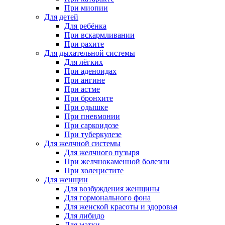
При миопии
Для детей
Для ребёнка
При вскармливании
При рахите
Для дыхательной системы
Для лёгких
При аденоидах
При ангине
При астме
При бронхите
При одышке
При пневмонии
При саркоидозе
При туберкулезе
Для желчной системы
Для желчного пузыря
При желчнокаменной болезни
При холецистите
Для женщин
Для возбуждения женщины
Для гормонального фона
Для женской красоты и здоровья
Для либидо
Для матки