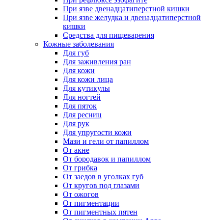
При язве двенадцатиперстной кишки
При язве желудка и двенадцатиперстной
кишки
Средства для пищеварения
Кожные заболевания
Для губ
Для заживления ран
Для кожи
Для кожи лица
Для кутикулы
Для ногтей
Для пяток
Для ресниц
Для рук
Для упругости кожи
Мази и гели от папиллом
От акне
От бородавок и папиллом
От грибка
От заедов в уголках губ
От кругов под глазами
От ожогов
От пигментации
От пигментных пятен