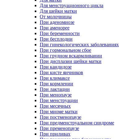
Для менструационного цикла
Для шейки матки
От молочницы
При аденомиозе
При аменорее
При беременности
При бесплодии
При гинекологических заболеваниях
При гормональном сбое
При грудном вскармливании
При дисплазии шейки матки
При кандидозе
При кисте яичников
При климаксе
При кормлении
При лактации
При менопаузе
При менструации
При месячных
При миоме матки
При постменопаузе
При предменструальном синдроме
При пременопаузе
При приливах