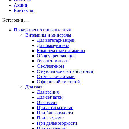
Акции
Контакты
Категории
Продукция по направлениям
Витамины и минералы
Для вегетарианцев
Для иммунитета
Комплексные витамины
Общеукрепляющие
От авитаминоза
С коллагеном
С нуклеиновыми кислотами
С омега кислотами
С фолиевой кислотой
Для глаз
Для зрения
Для сетчатки
От ячменя
При астигматизме
При близорукости
При глаукоме
При дальнозоркости
При катаракте