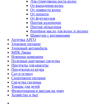
Для стимуляции роста волос
От выпадения волос
От ломкости волос
От перхоти
От фурункулов
Против аллопеции
Против облысения
Репейное масло для волос и ресниц
Шампуни с витаминами
Аптечка АРГО
Здоровое питание
Здоровый автомобиль
МПК Ляпко
Новинки компании
Полезные наружные средства
Продукты для красоты
Продукция из кедра
Сад и огород
Спортивное питание
Средства гигиены
Товары для детей
Физиотерапия и массаж на дому
Хозяйство и быт