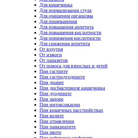
Для кишечника
Для нормализации стула
Для очищения организма
Для пищеварения
Для повышения аппетита
Для повышения кислотности
Для понижения кислотности
Для снижения аппетита
От вздутия
От изжоги
От паразитов
От поноса для взрослых и детей
При гастрите
При гастродуодените
При диарее
При дисбактериозе кишечника
При дуодените
При запоре
При интоксикации
При кишечных расстройствах
При колите
При отравлении
При панкреатите
При рвоте
При рефлюксе эзофагите