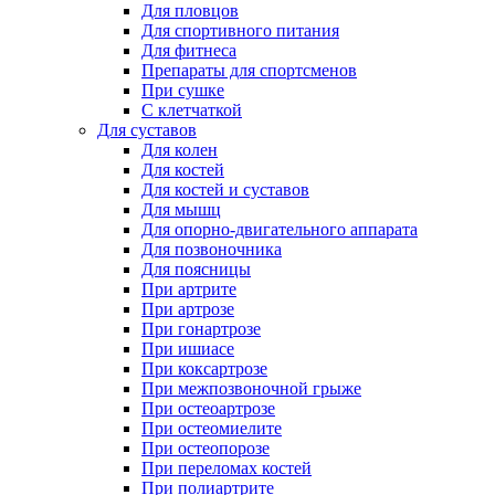
Для пловцов
Для спортивного питания
Для фитнеса
Препараты для спортсменов
При сушке
С клетчаткой
Для суставов
Для колен
Для костей
Для костей и суставов
Для мышц
Для опорно-двигательного аппарата
Для позвоночника
Для поясницы
При артрите
При артрозе
При гонартрозе
При ишиасе
При коксартрозе
При межпозвоночной грыже
При остеоартрозе
При остеомиелите
При остеопорозе
При переломах костей
При полиартрите