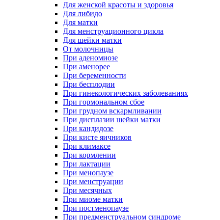
Для женской красоты и здоровья
Для либидо
Для матки
Для менструационного цикла
Для шейки матки
От молочницы
При аденомиозе
При аменорее
При беременности
При бесплодии
При гинекологических заболеваниях
При гормональном сбое
При грудном вскармливании
При дисплазии шейки матки
При кандидозе
При кисте яичников
При климаксе
При кормлении
При лактации
При менопаузе
При менструации
При месячных
При миоме матки
При постменопаузе
При предменструальном синдроме