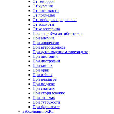
От геморроя
От курения
От потливости
От похмелья
От свободных радикалов
От тошноты
От холестерина
После приёма антибиотиков
При анемии
При анорексии
При атеросклерозе
При аутоиммунном тиреоидите
При дистонии
При дистрофии
При кистах
При орви
При отёках
При пеллагре
При подагре
При спазмах
При стафилококке
При травмах
При тугоухости
При фарингите
Заболевания ЖКТ