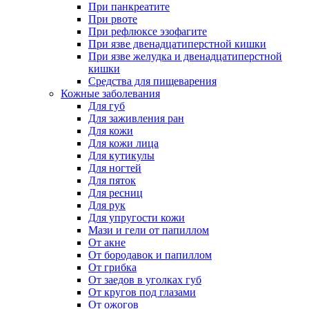
При панкреатите
При рвоте
При рефлюксе эзофагите
При язве двенадцатиперстной кишки
При язве желудка и двенадцатиперстной
кишки
Средства для пищеварения
Кожные заболевания
Для губ
Для заживления ран
Для кожи
Для кожи лица
Для кутикулы
Для ногтей
Для пяток
Для ресниц
Для рук
Для упругости кожи
Мази и гели от папиллом
От акне
От бородавок и папиллом
От грибка
От заедов в уголках губ
От кругов под глазами
От ожогов