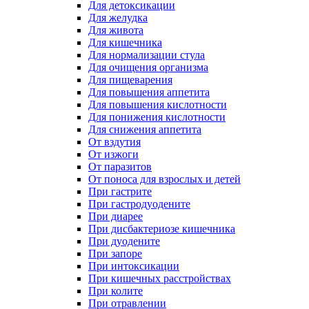
Для детоксикации
Для желудка
Для живота
Для кишечника
Для нормализации стула
Для очищения организма
Для пищеварения
Для повышения аппетита
Для повышения кислотности
Для понижения кислотности
Для снижения аппетита
От вздутия
От изжоги
От паразитов
От поноса для взрослых и детей
При гастрите
При гастродуодените
При диарее
При дисбактериозе кишечника
При дуодените
При запоре
При интоксикации
При кишечных расстройствах
При колите
При отравлении