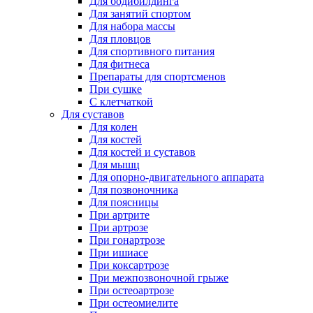
Для бодибилдинга
Для занятий спортом
Для набора массы
Для пловцов
Для спортивного питания
Для фитнеса
Препараты для спортсменов
При сушке
С клетчаткой
Для суставов
Для колен
Для костей
Для костей и суставов
Для мышц
Для опорно-двигательного аппарата
Для позвоночника
Для поясницы
При артрите
При артрозе
При гонартрозе
При ишиасе
При коксартрозе
При межпозвоночной грыже
При остеоартрозе
При остеомиелите