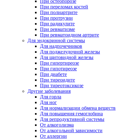
При остеопорозе
При переломах костей
При полиартрите
При протрузии
При радикулите
При ревматизме
При ревматоидном артрите
Для эндокринной системы
Для надпочечников
Для поджелудочной железы
Для щитовидной железы
При гипертиреозе
При гипотиреозе
При диабете
При тиреоидите
При тиреотоксикозе
Другие заболевания
Для горла
Для ног
Для нормализации обмена веществ
Для повышения гемоглобина
Для репродуктивной системы
От алкоголизма
От алкогольной зависимости
От аллергии