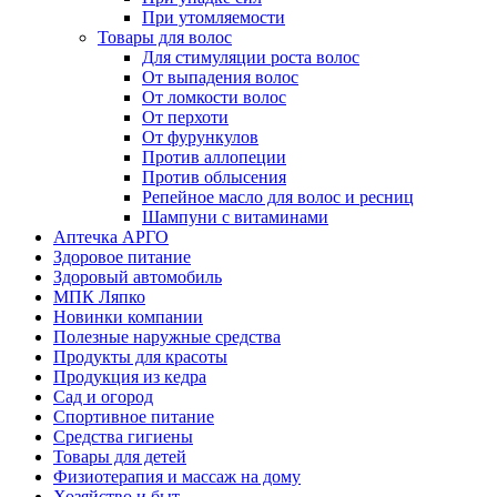
При утомляемости
Товары для волос
Для стимуляции роста волос
От выпадения волос
От ломкости волос
От перхоти
От фурункулов
Против аллопеции
Против облысения
Репейное масло для волос и ресниц
Шампуни с витаминами
Аптечка АРГО
Здоровое питание
Здоровый автомобиль
МПК Ляпко
Новинки компании
Полезные наружные средства
Продукты для красоты
Продукция из кедра
Сад и огород
Спортивное питание
Средства гигиены
Товары для детей
Физиотерапия и массаж на дому
Хозяйство и быт