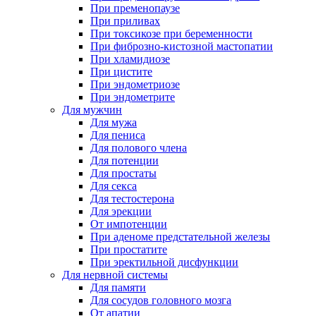
При пременопаузе
При приливах
При токсикозе при беременности
При фиброзно-кистозной мастопатии
При хламидиозе
При цистите
При эндометриозе
При эндометрите
Для мужчин
Для мужа
Для пениса
Для полового члена
Для потенции
Для простаты
Для секса
Для тестостерона
Для эрекции
От импотенции
При аденоме предстательной железы
При простатите
При эректильной дисфункции
Для нервной системы
Для памяти
Для сосудов головного мозга
От апатии