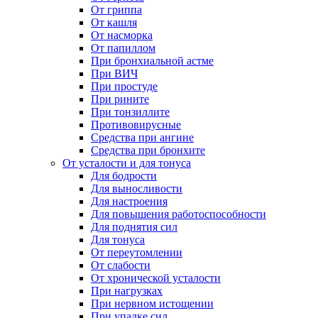
От гриппа
От кашля
От насморка
От папиллом
При бронхиальной астме
При ВИЧ
При простуде
При рините
При тонзиллите
Противовирусные
Средства при ангине
Средства при бронхите
От усталости и для тонуса
Для бодрости
Для выносливости
Для настроения
Для повышения работоспособности
Для поднятия сил
Для тонуса
От переутомлении
От слабости
От хронической усталости
При нагрузках
При нервном истощении
При упадке сил