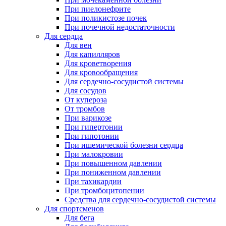
При пиелонефрите
При поликистозе почек
При почечной недостаточности
Для сердца
Для вен
Для капилляров
Для кроветворения
Для кровообращения
Для сердечно-сосудистой системы
Для сосудов
От купероза
От тромбов
При варикозе
При гипертонии
При гипотонии
При ишемической болезни сердца
При малокровии
При повышенном давлении
При пониженном давлении
При тахикардии
При тромбоцитопении
Средства для сердечно-сосудистой системы
Для спортсменов
Для бега