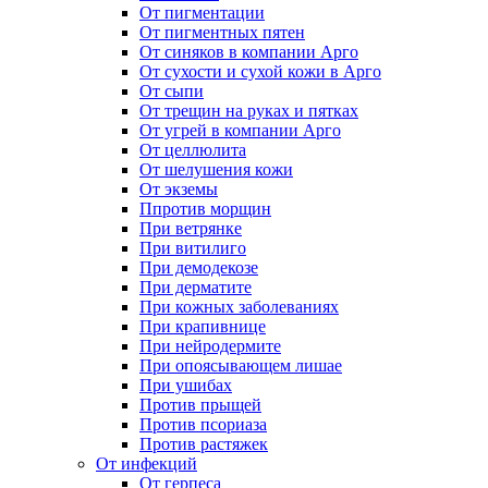
От пигментации
От пигментных пятен
От синяков в компании Арго
От сухости и сухой кожи в Арго
От сыпи
От трещин на руках и пятках
От угрей в компании Арго
От целлюлита
От шелушения кожи
От экземы
Ппротив морщин
При ветрянке
При витилиго
При демодекозе
При дерматите
При кожных заболеваниях
При крапивнице
При нейродермите
При опоясывающем лишае
При ушибах
Против прыщей
Против псориаза
Против растяжек
От инфекций
От герпеса