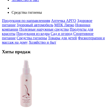
Средства гигиены
Продукция по направлениям
Аптечка АРГО
Здоровое
питание
Здоровый автомобиль
МПК Ляпко
Новинки
компании
Полезные наружные средства
Продукты для
красоты
Продукция из кедра
Сад и огород
Спортивное
питание
Средства гигиены
Товары для детей
Физиотерапия и
массаж на дому
Хозяйство и быт
Хиты продаж