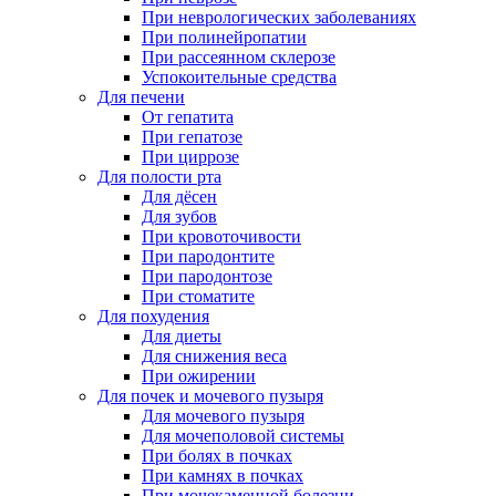
При неврологических заболеваниях
При полинейропатии
При рассеянном склерозе
Успокоительные средства
Для печени
От гепатита
При гепатозе
При циррозе
Для полости рта
Для дёсен
Для зубов
При кровоточивости
При пародонтите
При пародонтозе
При стоматите
Для похудения
Для диеты
Для снижения веса
При ожирении
Для почек и мочевого пузыря
Для мочевого пузыря
Для мочеполовой системы
При болях в почках
При камнях в почках
При мочекаменной болезни