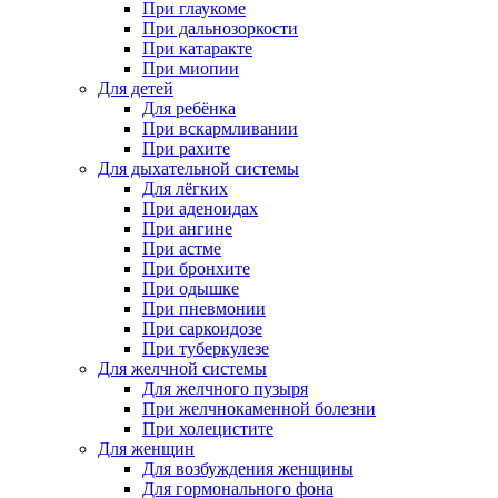
При глаукоме
При дальнозоркости
При катаракте
При миопии
Для детей
Для ребёнка
При вскармливании
При рахите
Для дыхательной системы
Для лёгких
При аденоидах
При ангине
При астме
При бронхите
При одышке
При пневмонии
При саркоидозе
При туберкулезе
Для желчной системы
Для желчного пузыря
При желчнокаменной болезни
При холецистите
Для женщин
Для возбуждения женщины
Для гормонального фона