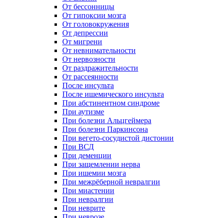
От бессонницы
От гипоксии мозга
От головокружения
От депрессии
От мигрени
От невнимательности
От нервозности
От раздражительности
От рассеянности
После инсульта
После ишемического инсульта
При абстинентном синдроме
При аутизме
При болезни Альцгеймера
При болезни Паркинсона
При вегето-сосудистой дистонии
При ВСД
При деменции
При защемлении нерва
При ишемии мозга
При межрёберной невралгии
При миастении
При невралгии
При неврите
При неврозе