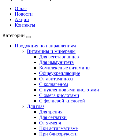
О нас
Новости
Акции
Контакты
Категории
Продукция по направлениям
Витамины и минералы
Для вегетарианцев
Для иммунитета
Комплексные витамины
Общеукрепляющие
От авитаминоза
С коллагеном
С нуклеиновыми кислотами
С омега кислотами
С фолиевой кислотой
Для глаз
Для зрения
Для сетчатки
От ячменя
При астигматизме
При близорукости