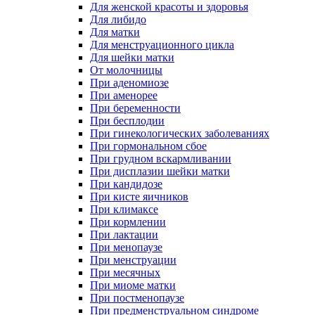
Для женской красоты и здоровья
Для либидо
Для матки
Для менструационного цикла
Для шейки матки
От молочницы
При аденомиозе
При аменорее
При беременности
При бесплодии
При гинекологических заболеваниях
При гормональном сбое
При грудном вскармливании
При дисплазии шейки матки
При кандидозе
При кисте яичников
При климаксе
При кормлении
При лактации
При менопаузе
При менструации
При месячных
При миоме матки
При постменопаузе
При предменструальном синдроме