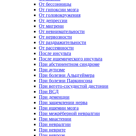
От бессонницы
От гипоксии мозга
От головокружения
От депрессии
От мигрени
От невнимательности
От нервозности
От раздражительности
От рассеянности
После инсульта
После ишемического инсульта
При абстинентном синдроме
При аутизме
При болезни Альцгеймера
При болезни Паркинсона
При вегето-сосудистой дистонии
При ВСД
При деменции
При защемлении нерва
При ишемии мозга
При межрёберной невралгии
При миастении
При невралгии
При неврите
При неврозе