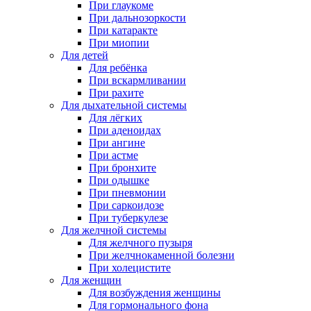
При глаукоме
При дальнозоркости
При катаракте
При миопии
Для детей
Для ребёнка
При вскармливании
При рахите
Для дыхательной системы
Для лёгких
При аденоидах
При ангине
При астме
При бронхите
При одышке
При пневмонии
При саркоидозе
При туберкулезе
Для желчной системы
Для желчного пузыря
При желчнокаменной болезни
При холецистите
Для женщин
Для возбуждения женщины
Для гормонального фона