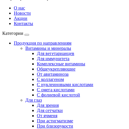
О нас
Новости
Акции
Контакты
Категории
Продукция по направлениям
Витамины и минералы
Для вегетарианцев
Для иммунитета
Комплексные витамины
Общеукрепляющие
От авитаминоза
С коллагеном
С нуклеиновыми кислотами
С омега кислотами
С фолиевой кислотой
Для глаз
Для зрения
Для сетчатки
От ячменя
При астигматизме
При близорукости