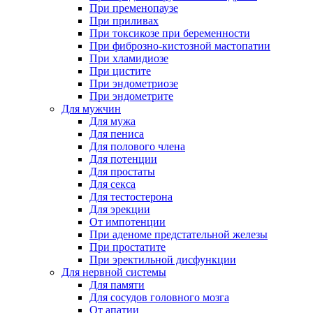
При пременопаузе
При приливах
При токсикозе при беременности
При фиброзно-кистозной мастопатии
При хламидиозе
При цистите
При эндометриозе
При эндометрите
Для мужчин
Для мужа
Для пениса
Для полового члена
Для потенции
Для простаты
Для секса
Для тестостерона
Для эрекции
От импотенции
При аденоме предстательной железы
При простатите
При эректильной дисфункции
Для нервной системы
Для памяти
Для сосудов головного мозга
От апатии