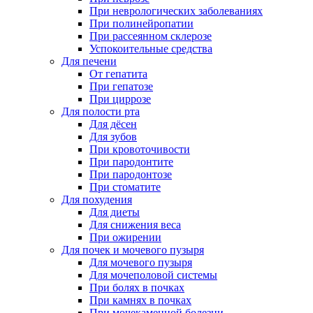
При неврологических заболеваниях
При полинейропатии
При рассеянном склерозе
Успокоительные средства
Для печени
От гепатита
При гепатозе
При циррозе
Для полости рта
Для дёсен
Для зубов
При кровоточивости
При пародонтите
При пародонтозе
При стоматите
Для похудения
Для диеты
Для снижения веса
При ожирении
Для почек и мочевого пузыря
Для мочевого пузыря
Для мочеполовой системы
При болях в почках
При камнях в почках
При мочекаменной болезни