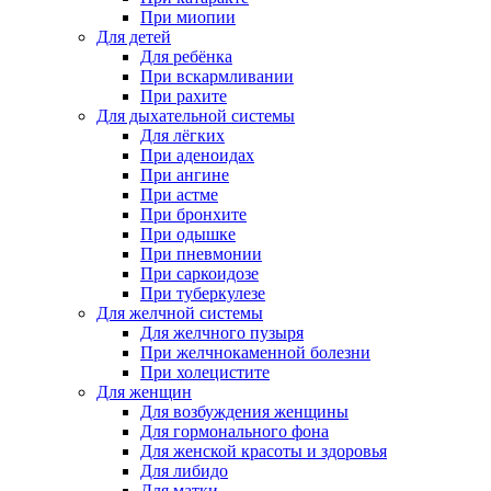
При миопии
Для детей
Для ребёнка
При вскармливании
При рахите
Для дыхательной системы
Для лёгких
При аденоидах
При ангине
При астме
При бронхите
При одышке
При пневмонии
При саркоидозе
При туберкулезе
Для желчной системы
Для желчного пузыря
При желчнокаменной болезни
При холецистите
Для женщин
Для возбуждения женщины
Для гормонального фона
Для женской красоты и здоровья
Для либидо
Для матки