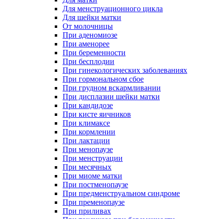
Для менструационного цикла
Для шейки матки
От молочницы
При аденомиозе
При аменорее
При беременности
При бесплодии
При гинекологических заболеваниях
При гормональном сбое
При грудном вскармливании
При дисплазии шейки матки
При кандидозе
При кисте яичников
При климаксе
При кормлении
При лактации
При менопаузе
При менструации
При месячных
При миоме матки
При постменопаузе
При предменструальном синдроме
При пременопаузе
При приливах