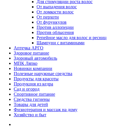
Для стимуляции роста волос
От выпадения волос
От ломкости волос
От перхоти
От фурункулов
Против аллопеции
Против облысения
Репейное масло для волос и ресниц
Шампуни с витаминами
Аптечка АРГО
Здоровое питание
Здоровый автомобиль
МПК Ляпко
Новинки компании
Полезные наружные средства
Продукты для красоты
Продукция из кедра
Сад и огород
Спортивное питание
Средства гигиены
Товары для детей
Физиотерапия и массаж на дому
Хозяйство и быт