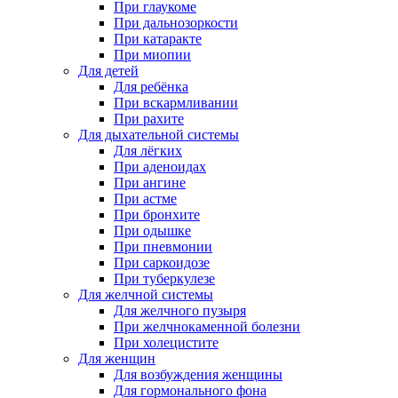
При глаукоме
При дальнозоркости
При катаракте
При миопии
Для детей
Для ребёнка
При вскармливании
При рахите
Для дыхательной системы
Для лёгких
При аденоидах
При ангине
При астме
При бронхите
При одышке
При пневмонии
При саркоидозе
При туберкулезе
Для желчной системы
Для желчного пузыря
При желчнокаменной болезни
При холецистите
Для женщин
Для возбуждения женщины
Для гормонального фона