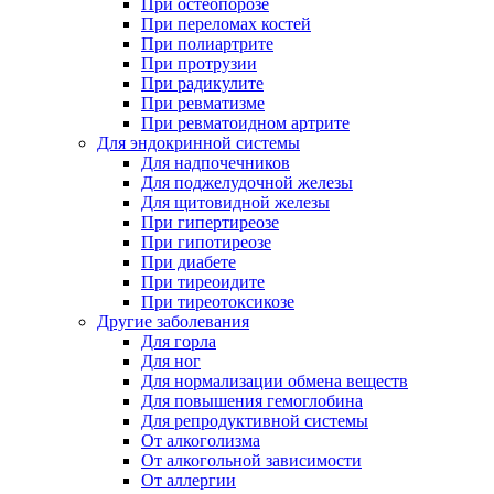
При остеопорозе
При переломах костей
При полиартрите
При протрузии
При радикулите
При ревматизме
При ревматоидном артрите
Для эндокринной системы
Для надпочечников
Для поджелудочной железы
Для щитовидной железы
При гипертиреозе
При гипотиреозе
При диабете
При тиреоидите
При тиреотоксикозе
Другие заболевания
Для горла
Для ног
Для нормализации обмена веществ
Для повышения гемоглобина
Для репродуктивной системы
От алкоголизма
От алкогольной зависимости
От аллергии