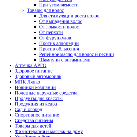
При утомляемости
Товары для волос
Для стимуляции роста волос
От выпадения волос
От ломкости волос
От перхоти
От фурункулов
Против аллопеции
Против облысения
Репейное масло для волос и ресниц
Шампуни с витаминами
Аптечка АРГО
Здоровое питание
Здоровый автомобиль
МПК Ляпко
Новинки компании
Полезные наружные средства
Продукты для красоты
Продукция из кедра
Сад и огород
Спортивное питание
Средства гигиены
Товары для детей
Физиотерапия и массаж на дому
Хозяйство и быт