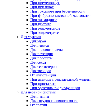
При пременопаузе
При приливах
При токсикозе при беременности
При фиброзно-кистозной мастопатии
При хламидиозе
При цистите
При эндометриозе
При эндометрите
Для мужчин
Для мужа
Для пениса
Для полового члена
Для потенции
Для простаты
Для секса
Для тестостерона
Для эрекции
От импотенции
При аденоме предстательной железы
При простатите
При эректильной дисфункции
Для нервной системы
Для памяти
Для сосудов головного мозга
От апатии