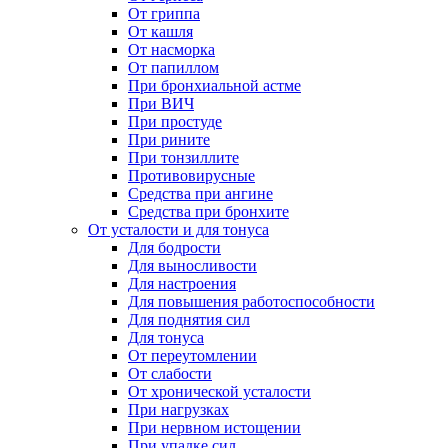
От гриппа
От кашля
От насморка
От папиллом
При бронхиальной астме
При ВИЧ
При простуде
При рините
При тонзиллите
Противовирусные
Средства при ангине
Средства при бронхите
От усталости и для тонуса
Для бодрости
Для выносливости
Для настроения
Для повышения работоспособности
Для поднятия сил
Для тонуса
От переутомлении
От слабости
От хронической усталости
При нагрузках
При нервном истощении
При упадке сил