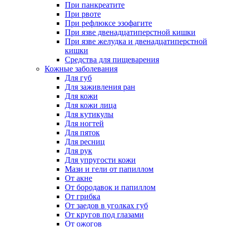
При панкреатите
При рвоте
При рефлюксе эзофагите
При язве двенадцатиперстной кишки
При язве желудка и двенадцатиперстной
кишки
Средства для пищеварения
Кожные заболевания
Для губ
Для заживления ран
Для кожи
Для кожи лица
Для кутикулы
Для ногтей
Для пяток
Для ресниц
Для рук
Для упругости кожи
Мази и гели от папиллом
От акне
От бородавок и папиллом
От грибка
От заедов в уголках губ
От кругов под глазами
От ожогов