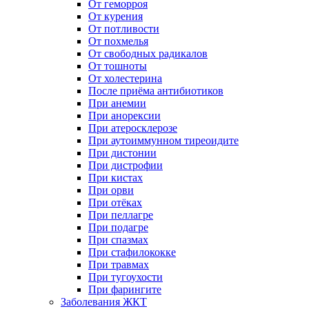
От геморроя
От курения
От потливости
От похмелья
От свободных радикалов
От тошноты
От холестерина
После приёма антибиотиков
При анемии
При анорексии
При атеросклерозе
При аутоиммунном тиреоидите
При дистонии
При дистрофии
При кистах
При орви
При отёках
При пеллагре
При подагре
При спазмах
При стафилококке
При травмах
При тугоухости
При фарингите
Заболевания ЖКТ