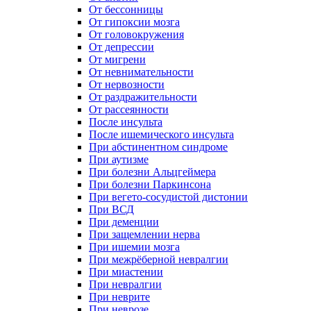
От бессонницы
От гипоксии мозга
От головокружения
От депрессии
От мигрени
От невнимательности
От нервозности
От раздражительности
От рассеянности
После инсульта
После ишемического инсульта
При абстинентном синдроме
При аутизме
При болезни Альцгеймера
При болезни Паркинсона
При вегето-сосудистой дистонии
При ВСД
При деменции
При защемлении нерва
При ишемии мозга
При межрёберной невралгии
При миастении
При невралгии
При неврите
При неврозе