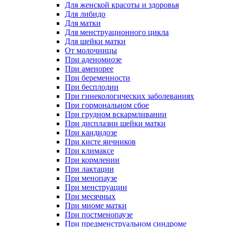
Для женской красоты и здоровья
Для либидо
Для матки
Для менструационного цикла
Для шейки матки
От молочницы
При аденомиозе
При аменорее
При беременности
При бесплодии
При гинекологических заболеваниях
При гормональном сбое
При грудном вскармливании
При дисплазии шейки матки
При кандидозе
При кисте яичников
При климаксе
При кормлении
При лактации
При менопаузе
При менструации
При месячных
При миоме матки
При постменопаузе
При предменструальном синдроме