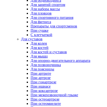
Для бодибилдинга
Для занятий спортом
Для набора массы
Для пловцов
Для спортивного питания
Для фитнеса
Препараты для спортсменов
При сушке
С клетчаткой
Для суставов
Для колен
Для костей
Для костей и суставов
Для мышц
Для опорно-двигательного аппарата
Для позвоночника
Для поясницы
При артрите
При артрозе
При гонартрозе
При ишиасе
При коксартрозе
При межпозвоночной грыже
При остеоартрозе
При остеомиелите