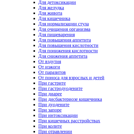
Для детоксикации
Для желудка
Для живота
Для кишечника
Для нормализации стула
Для очищения организма
Для пищеварения
Для повышения аппетита
Для повышения кислотности
Для понижения кислотности
Для снижения аппетита
От вздутия
От изжоги
От паразитов
От поноса для взрослых и детей
При гастрите
При гастродуодените
При диарее
При дисбактериозе кишечника
При дуодените
При запоре
При интоксикации
При кишечных расстройствах
При колите
При отравлении