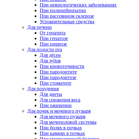
При неврологических заболеваниях
При полинейропатии
При рассеянном склерозе
Успокоительные средства
Для печени
От гепатита
При гепатозе
При циррозе
Для полости рта
Для дёсен
Для зубов
При кровоточивости
При пародонтите
При пародонтозе
При стоматите
Для похудения
Для диеты
Для снижения веса
При ожирении
Для почек и мочевого пузыря
Для мочевого пузыря
Для мочеполовой системы
При болях в почках
При камнях в почках
При мочекаменной болезни