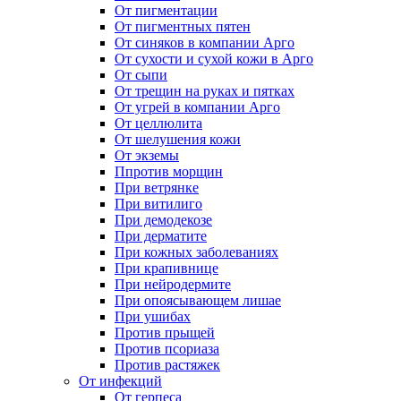
От пигментации
От пигментных пятен
От синяков в компании Арго
От сухости и сухой кожи в Арго
От сыпи
От трещин на руках и пятках
От угрей в компании Арго
От целлюлита
От шелушения кожи
От экземы
Ппротив морщин
При ветрянке
При витилиго
При демодекозе
При дерматите
При кожных заболеваниях
При крапивнице
При нейродермите
При опоясывающем лишае
При ушибах
Против прыщей
Против псориаза
Против растяжек
От инфекций
От герпеса