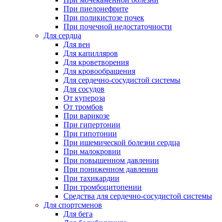
При пиелонефрите
При поликистозе почек
При почечной недостаточности
Для сердца
Для вен
Для капилляров
Для кроветворения
Для кровообращения
Для сердечно-сосудистой системы
Для сосудов
От купероза
От тромбов
При варикозе
При гипертонии
При гипотонии
При ишемической болезни сердца
При малокровии
При повышенном давлении
При пониженном давлении
При тахикардии
При тромбоцитопении
Средства для сердечно-сосудистой системы
Для спортсменов
Для бега