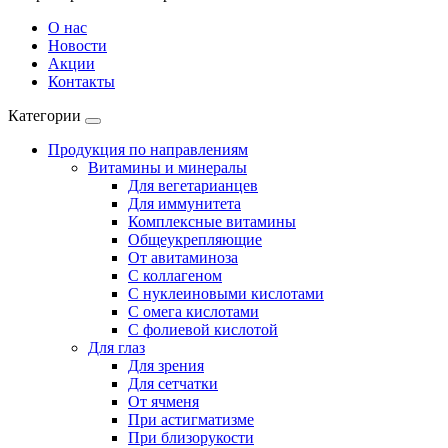
О нас
Новости
Акции
Контакты
Категории
Продукция по направлениям
Витамины и минералы
Для вегетарианцев
Для иммунитета
Комплексные витамины
Общеукрепляющие
От авитаминоза
С коллагеном
С нуклеиновыми кислотами
С омега кислотами
С фолиевой кислотой
Для глаз
Для зрения
Для сетчатки
От ячменя
При астигматизме
При близорукости