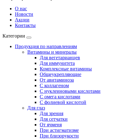
О нас
Новости
Акции
Контакты
Категории
Продукция по направлениям
Витамины и минералы
Для вегетарианцев
Для иммунитета
Комплексные витамины
Общеукрепляющие
От авитаминоза
С коллагеном
С нуклеиновыми кислотами
С омега кислотами
С фолиевой кислотой
Для глаз
Для зрения
Для сетчатки
От ячменя
При астигматизме
При близорукости