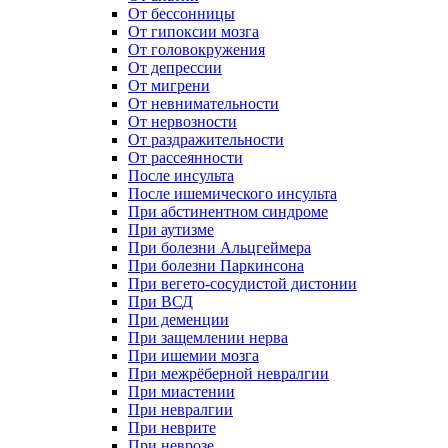
От бессонницы
От гипоксии мозга
От головокружения
От депрессии
От мигрени
От невнимательности
От нервозности
От раздражительности
От рассеянности
После инсульта
После ишемического инсульта
При абстинентном синдроме
При аутизме
При болезни Альцгеймера
При болезни Паркинсона
При вегето-сосудистой дистонии
При ВСД
При деменции
При защемлении нерва
При ишемии мозга
При межрёберной невралгии
При миастении
При невралгии
При неврите
При неврозе