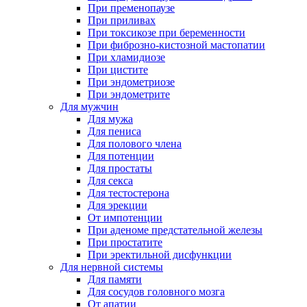
При пременопаузе
При приливах
При токсикозе при беременности
При фиброзно-кистозной мастопатии
При хламидиозе
При цистите
При эндометриозе
При эндометрите
Для мужчин
Для мужа
Для пениса
Для полового члена
Для потенции
Для простаты
Для секса
Для тестостерона
Для эрекции
От импотенции
При аденоме предстательной железы
При простатите
При эректильной дисфункции
Для нервной системы
Для памяти
Для сосудов головного мозга
От апатии