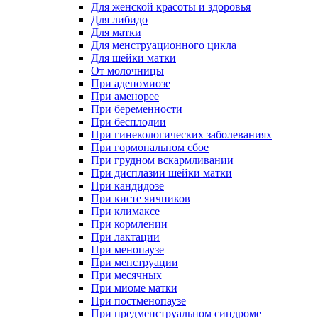
Для женской красоты и здоровья
Для либидо
Для матки
Для менструационного цикла
Для шейки матки
От молочницы
При аденомиозе
При аменорее
При беременности
При бесплодии
При гинекологических заболеваниях
При гормональном сбое
При грудном вскармливании
При дисплазии шейки матки
При кандидозе
При кисте яичников
При климаксе
При кормлении
При лактации
При менопаузе
При менструации
При месячных
При миоме матки
При постменопаузе
При предменструальном синдроме