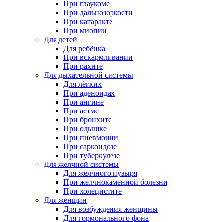
При глаукоме
При дальнозоркости
При катаракте
При миопии
Для детей
Для ребёнка
При вскармливании
При рахите
Для дыхательной системы
Для лёгких
При аденоидах
При ангине
При астме
При бронхите
При одышке
При пневмонии
При саркоидозе
При туберкулезе
Для желчной системы
Для желчного пузыря
При желчнокаменной болезни
При холецистите
Для женщин
Для возбуждения женщины
Для гормонального фона