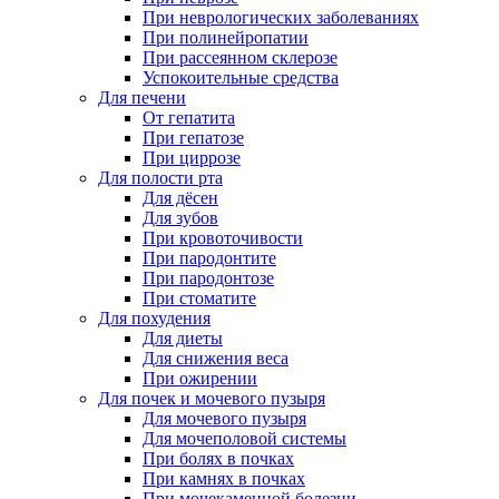
При неврологических заболеваниях
При полинейропатии
При рассеянном склерозе
Успокоительные средства
Для печени
От гепатита
При гепатозе
При циррозе
Для полости рта
Для дёсен
Для зубов
При кровоточивости
При пародонтите
При пародонтозе
При стоматите
Для похудения
Для диеты
Для снижения веса
При ожирении
Для почек и мочевого пузыря
Для мочевого пузыря
Для мочеполовой системы
При болях в почках
При камнях в почках
При мочекаменной болезни